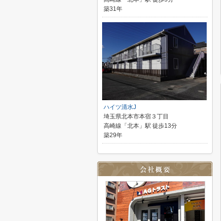
築31年
ハイツ清水J
埼玉県北本市本宿３丁目
高崎線「北本」駅 徒歩13分
築29年