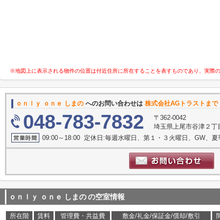
※地図上に表示される物件の位置は付近住所に所在することを表すものであり、実際
ｏｎｌｙ ｏｎｅ しまの
へのお問い合わせは
株式会社AGトラストまで
048-783-7832
〒362-0042
埼玉県上尾市谷津２丁目1
09:00～18:00 定休日:毎週水曜日、第１・３火曜日、GW、
ｏｎｌｙ ｏｎｅ しまの
の空室情報
所在階
賃料
管理費・共益費
敷金/礼金/保証金/償却/敷引