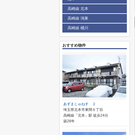
高崎線 北本
高崎線 鴻巣
高崎線 桶川
おすすめ物件
あずまじゅねす ２
埼玉県北本市東間６丁目
高崎線「北本」駅 徒歩24分
築28年