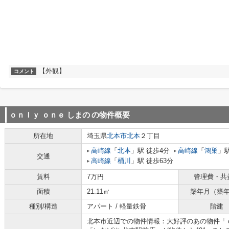
【外観】
コメント
ｏｎｌｙ ｏｎｅ しまの
の物件概要
所在地
埼玉県
北本市
北本
２丁目
高崎線
「
北本
」駅 徒歩4分
高崎線
「
鴻巣
」駅
交通
高崎線
「
桶川
」駅 徒歩63分
賃料
7万円
管理費・共
面積
21.11㎡
築年月（築
種別/構造
アパート / 軽量鉄骨
階建
北本市近辺での物件情報：大好評のあの物件「ｏ