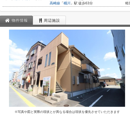
高崎線
「
桶川
」駅 徒歩63分
軽
物件情報
周辺施設
※写真や図と実際の現状とが異なる場合は現状を優先させていただきます