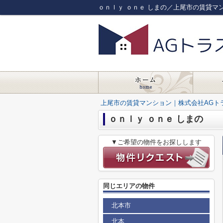
ｏｎｌｙ ｏｎｅ しまの／上尾市の賃貸マ
上尾市の賃貸マンション｜株式会社AGト
ｏｎｌｙ ｏｎｅ しまの
▼ご希望の物件をお探しします
同じエリアの物件
北本市
北本