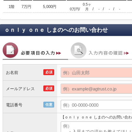
0.5ヶ
1階
7万円
5,000円
/
/
/
/
0万円
月
-
-
-
ｏｎｌｙ ｏｎｅ しまの
へのお問い合わせ
お名前
必須
メールアドレス
必須
電話番号
任意
【ｏｎｌｙ ｏｎｅ しまのへのお問い合