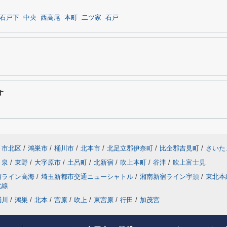
石戸下
中央
西高尾
本町
二ツ家
石戸
す
ま市北区
/
鴻巣市
/
桶川市
/
北本市
/
北足立郡伊奈町
/
比企郡吉見町
/
さいた
泉
/
東野
/
大字原市
/
土呂町
/
北新宿
/
吹上本町
/
谷津
/
吹上富士見
宿ライン高海
/
埼玉新都市交通ニューシャトル
/
湘南新宿ライン宇須
/
東北本
北線
桶川
/
鴻巣
/
北本
/
宮原
/
吹上
/
東宮原
/
行田
/
加茂宮