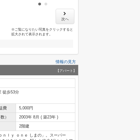
次へ
※ご覧になりたい写真をクリックすると
拡大されて表示されます。
情報の見方
【アパート】
 徒歩53分
益費
5,000円
年数）
2003年 8月 ( 築23年 )
2階建
ｎｌｙ ｏｎｅ しまの」。スーパー