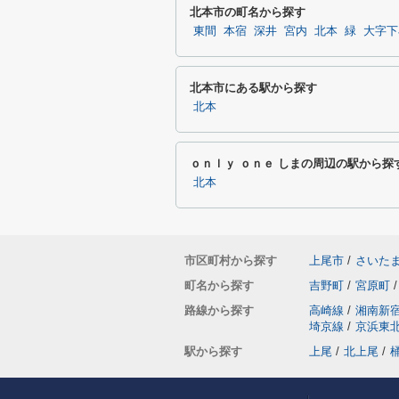
北本市の町名から探す
東間
本宿
深井
宮内
北本
緑
大字下
北本市にある駅から探す
北本
ｏｎｌｙ ｏｎｅ しまの周辺の駅から探
北本
市区町村から探す
上尾市
/
さいた
町名から探す
吉野町
/
宮原町
/
路線から探す
高崎線
/
湘南新
埼京線
/
京浜東
駅から探す
上尾
/
北上尾
/