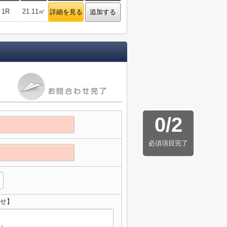
1R
21.11㎡
詳細を見る
追加する
0
/
2
必須項目完了
わせ】