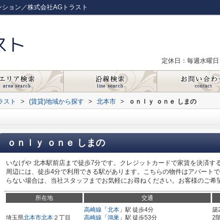
ンション／株式会社AGトラスト
定休日：毎週水曜日
ラスト
>
(賃貸)地域から探す
>
北本市
>
ｏｎｌｙ ｏｎｅ しまの
ｏｎｌｙ ｏｎｅ しまの
いなげや 北本駅前店まで徒歩7分です。クレジットカードで家賃を決済す
周辺には、徒歩4分で利用できる駅があります。こちらの物件はアパート
らない場合は、当社スタッフまでお気軽にお尋ねください。お客様のご希
所在地
交通
高崎線
「
北本
」駅 徒歩4分
築
埼玉県
北本市
北本
２丁目
高崎線
「
鴻巣
」駅 徒歩53分
2