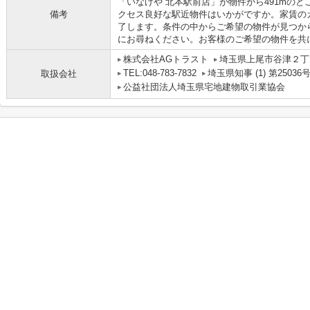
「いなげや 北本駅前店」が物件から491mの
備考
クセス良好な駅近物件はいかがですか。家賃の
了します。条件の中からご希望の物件が見つか
にお尋ねください。お客様のご希望の物件を共
株式会社AGトラスト
埼玉県上尾市谷津２丁目
TEL:048-783-7832
埼玉県知事 (1) 第25036
取扱会社
公益社団法人埼玉県宅地建物取引業協会