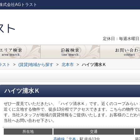
株式会社AGトラスト
定休日：毎週水曜日
ラスト
>
(賃貸)地域から探す
>
北本市
>
ハイツ清水Ｋ
ハイツ清水Ｋ
ぜひ一度見ていただきたい、「ハイツ清水Ｋ」です。近くのコープみらい 
近くに立地する物件で、徒歩13分程でアクセスできます。こちらの物件で
す。当社スタッフが地域の賃貸情報をご提供いたします。お客様のこだわ
当社へお問い合わせ下さい。
所在地
交通
高崎線
「
北本
」駅 徒歩13分
築