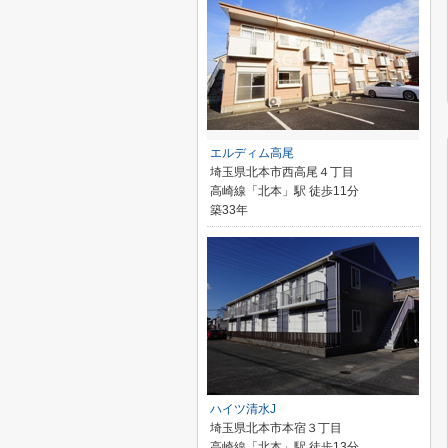
エルディム高尾
埼玉県北本市西高尾４丁目
高崎線「北本」駅 徒歩11分
築33年
ハイツ清水J
埼玉県北本市本宿３丁目
高崎線「北本」駅 徒歩13分