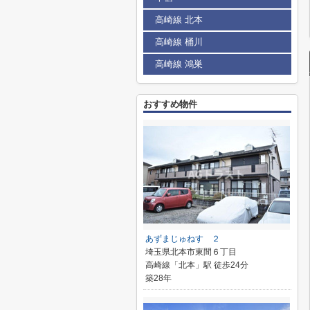
高崎線 北本
高崎線 桶川
高崎線 鴻巣
おすすめ物件
あずまじゅねす ２
埼玉県北本市東間６丁目
高崎線「北本」駅 徒歩24分
築28年