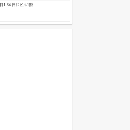
1-34 日和ビル1階
号