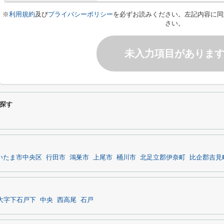
※
利用規約
及び
プライバシーポリシー
を必ずお読みください。左記内容に同
さい。
未入力項目がありま
探す
いたま市中央区
行田市
鴻巣市
上尾市
桶川市
北足立郡伊奈町
比企郡吉見
大字下石戸下
中央
西高尾
石戸