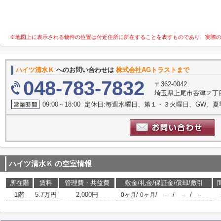
※地図上に表示される物件の位置は付近住所に所在することを表すものであり、実際
ハイツ清水Ｋ
へのお問い合わせは
株式会社AGトラストまで
048-783-7832
〒362-0042
埼玉県上尾市谷津２丁目1
09:00～18:00 定休日:毎週水曜日、第１・３火曜日、GW、
ハイツ清水Ｋ
の空室情報
所在階
賃料
管理費・共益費
敷金/礼金/保証金/償却/敷引
1階
5.7万円
2,000円
/
/
/
/
0ヶ月
0ヶ月
-
-
-