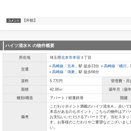
【外観】
コメント
ハイツ清水Ｋ
の物件概要
所在地
埼玉県
北本市
本宿
３丁目
高崎線
「
北本
」駅 徒歩13分
高崎線
「
桶川
」
交通
高崎線
「
鴻巣
」駅 徒歩66分
賃料
5.7万円
管理費・共
面積
42.00㎡
築年月（築
種別/構造
アパート / 軽量鉄骨
階建
こだわりポイント満載のハイツ清水Ｋ。歩いて徒
本店があるのもポイント。こちらの物件はアパ
備考
お支払いいただけるアパートです。当社スタッ
す。お客様のこだわりやご要望などございまし
い。