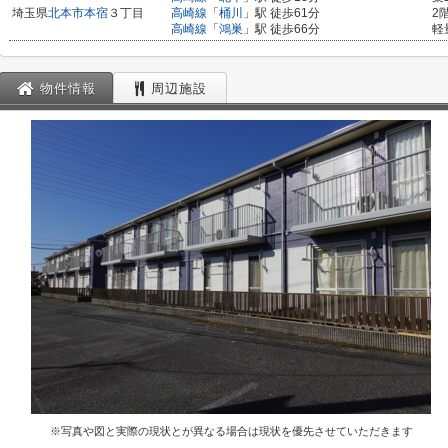
埼玉県
北本市
本宿
３丁目
高崎線
「
桶川
」駅 徒歩61分
2
高崎線
「
鴻巣
」駅 徒歩66分
軽
物件情報
周辺施設
※写真や図と実際の現状とが異なる場合は現状を優先させていただきます