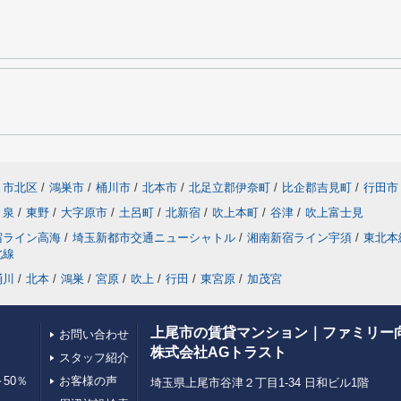
ま市北区
/
鴻巣市
/
桶川市
/
北本市
/
北足立郡伊奈町
/
比企郡吉見町
/
行田市
泉
/
東野
/
大字原市
/
土呂町
/
北新宿
/
吹上本町
/
谷津
/
吹上富士見
宿ライン高海
/
埼玉新都市交通ニューシャトル
/
湘南新宿ライン宇須
/
東北本
北線
桶川
/
北本
/
鴻巣
/
宮原
/
吹上
/
行田
/
東宮原
/
加茂宮
上尾市の賃貸マンション｜ファミリー
お問い合わせ
株式会社AGトラスト
スタッフ紹介
50％
お客様の声
埼玉県上尾市谷津２丁目1-34 日和ビル1階