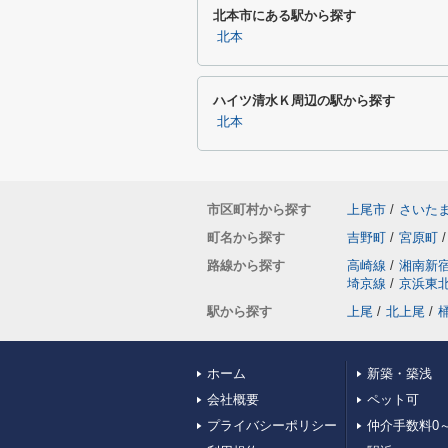
北本市にある駅から探す
北本
ハイツ清水Ｋ周辺の駅から探す
北本
市区町村から探す
上尾市
/
さいた
町名から探す
吉野町
/
宮原町
/
路線から探す
高崎線
/
湘南新
埼京線
/
京浜東
駅から探す
上尾
/
北上尾
/
ホーム
新築・築浅
会社概要
ペット可
プライバシーポリシー
仲介手数料0～