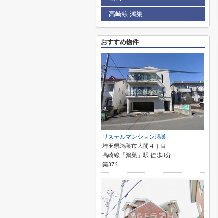
高崎線 鴻巣
おすすめ物件
リステルマンション鴻巣
埼玉県鴻巣市大間４丁目
高崎線「鴻巣」駅 徒歩8分
築37年