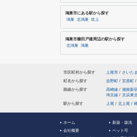
鴻巣市にある駅から探す
鴻巣
北鴻巣
吹上
鴻巣市糠田戸建周辺の駅から探す
北鴻巣
鴻巣
市区町村から探す
上尾市
/
さいた
町名から探す
吉野町
/
宮原町
/
路線から探す
高崎線
/
湘南新
埼京線
/
京浜東
駅から探す
上尾
/
北上尾
/
ホーム
新築・築浅
会社概要
ペット可