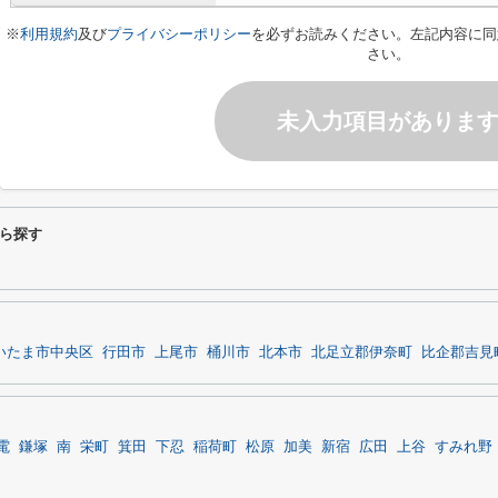
※
利用規約
及び
プライバシーポリシー
を必ずお読みください。左記内容に同
さい。
未入力項目がありま
ら探す
いたま市中央区
行田市
上尾市
桶川市
北本市
北足立郡伊奈町
比企郡吉見
電
鎌塚
南
栄町
箕田
下忍
稲荷町
松原
加美
新宿
広田
上谷
すみれ野