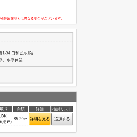
の物件所在地とは異なる場合がございます。
-34 日和ビル1階
夏季、冬季休業
取り
面積
詳細
検討リスト
LDK
85.29㎡
詳細を見る
追加する
S(納戸)