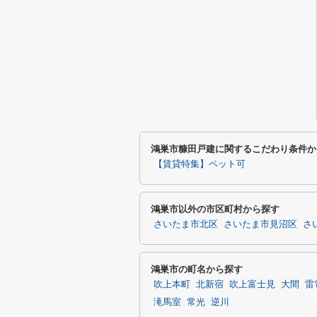
鴻巣市糠田戸建に関するこだわり条件か
【賃貸特集】ペット可
鴻巣市以外の市区町村から探す
さいたま市北区
さいたま市見沼区
さ
鴻巣市の町名から探す
吹上本町
北新宿
吹上富士見
大間
雷
滝馬室
常光
逆川