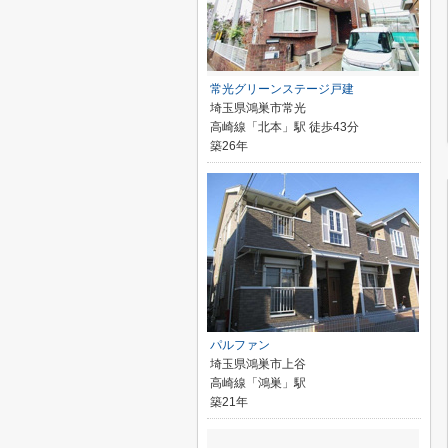
常光グリーンステージ戸建
埼玉県鴻巣市常光
高崎線「北本」駅 徒歩43分
築26年
パルファン
埼玉県鴻巣市上谷
高崎線「鴻巣」駅
築21年