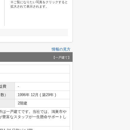
※ご覧になりたい写真をクリックすると
拡大されて表示されます。
情報の見方
【一戸建て】
益費
-
年数）
1996年 12月 ( 築29年 )
2階建
件は一戸建てです。当社では、鴻巣市や
が豊富なスタッフが一生懸命サポートし