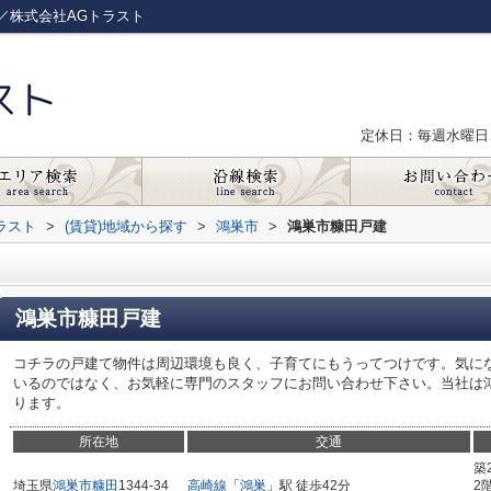
／株式会社AGトラスト
定休日：毎週水曜日
ラスト
>
(賃貸)地域から探す
>
鴻巣市
>
鴻巣市糠田戸建
鴻巣市糠田戸建
コチラの戸建て物件は周辺環境も良く、子育てにもうってつけです。気に
いるのではなく、お気軽に専門のスタッフにお問い合わせ下さい。当社は
ります。
所在地
交通
築
埼玉県
鴻巣市
糠田
1344-34
高崎線
「
鴻巣
」駅 徒歩42分
2