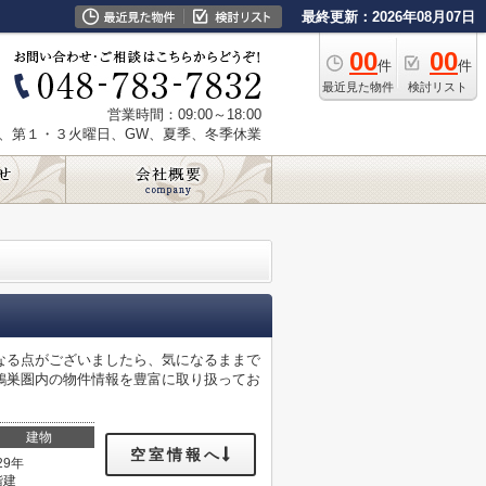
最終更新：2026年08月07日
00
00
件
件
最近見た物件
検討リスト
営業時間：09:00～18:00
、第１・３火曜日、GW、夏季、冬季休業
なる点がございましたら、気になるままで
鴻巣圏内の物件情報を豊富に取り扱ってお
建物
空室情報へ
29年
階建