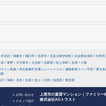
ま市北区
/
鴻巣市
/
桶川市
/
北本市
/
北足立郡伊奈町
/
比企郡吉見町
/
行田市
泉
/
東野
/
大字原市
/
土呂町
/
北新宿
/
吹上本町
/
谷津
/
小泉
宿ライン高海
/
埼玉新都市交通ニューシャトル
/
湘南新宿ライン宇須
/
東北本
北線
桶川
/
鴻巣
/
北本
/
宮原
/
吹上
/
行田
/
加茂宮
/
東宮原
上尾市の賃貸マンション｜ファミリー
お問い合わせ
株式会社AGトラスト
スタッフ紹介