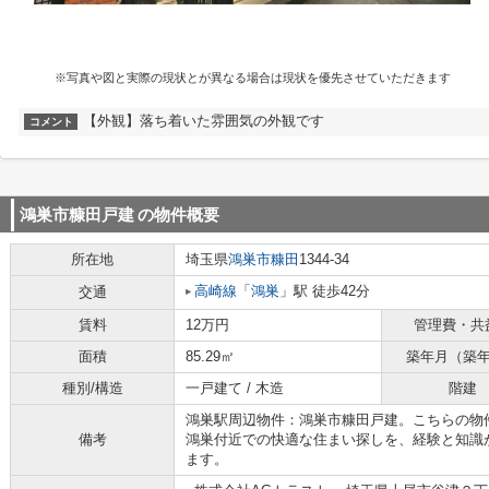
※写真や図と実際の現状とが異なる場合は現状を優先させていただきます
【外観】落ち着いた雰囲気の外観です
コメント
鴻巣市糠田戸建
の物件概要
所在地
埼玉県
鴻巣市
糠田
1344-34
高崎線
「
鴻巣
」駅 徒歩42分
交通
賃料
12万円
管理費・共
面積
85.29㎡
築年月（築
種別/構造
一戸建て / 木造
階建
鴻巣駅周辺物件：鴻巣市糠田戸建。こちらの物
備考
鴻巣付近での快適な住まい探しを、経験と知識
ます。