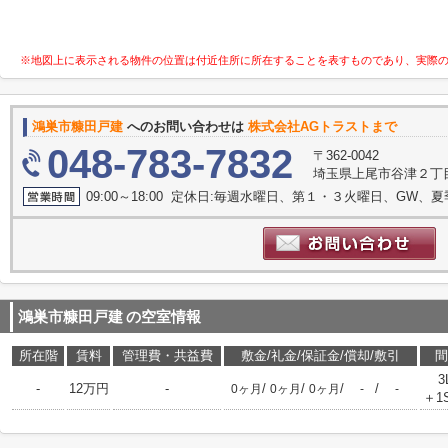
※地図上に表示される物件の位置は付近住所に所在することを表すものであり、実際
鴻巣市糠田戸建
へのお問い合わせは
株式会社AGトラストまで
048-783-7832
〒362-0042
埼玉県上尾市谷津２丁目1
09:00～18:00 定休日:毎週水曜日、第１・３火曜日、GW、
鴻巣市糠田戸建
の空室情報
所在階
賃料
管理費・共益費
敷金/礼金/保証金/償却/敷引
間
3
-
12万円
-
/
/
/
/
0ヶ月
0ヶ月
0ヶ月
-
-
＋1