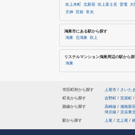
吹上本町
北新宿
吹上富士見
雷電
大
天神
宮前
常光
鴻巣市にある駅から探す
鴻巣
北鴻巣
吹上
リステルマンション鴻巣周辺の駅から探
鴻巣
市区町村から探す
上尾市
/
さいた
町名から探す
吉野町
/
宮原町
/
路線から探す
高崎線
/
湘南新
埼京線
/
京浜東
駅から探す
上尾
/
北上尾
/