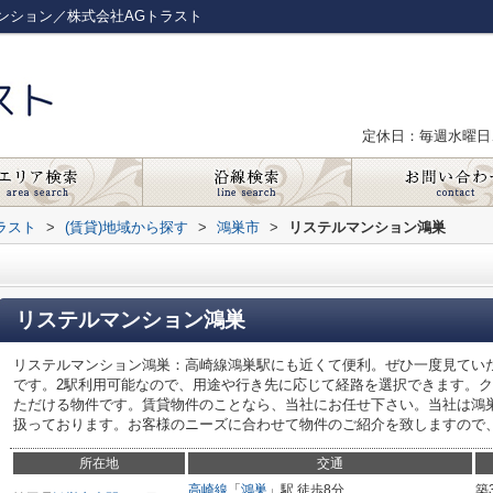
ンション／株式会社AGトラスト
定休日：毎週水曜日
ラスト
>
(賃貸)地域から探す
>
鴻巣市
>
リステルマンション鴻巣
リステルマンション鴻巣
リステルマンション鴻巣：高崎線鴻巣駅にも近くて便利。ぜひ一度見てい
です。2駅利用可能なので、用途や行き先に応じて経路を選択できます。
ただける物件です。賃貸物件のことなら、当社にお任せ下さい。当社は鴻
扱っております。お客様のニーズに合わせて物件のご紹介を致しますので
所在地
交通
高崎線
「
鴻巣
」駅 徒歩8分
築