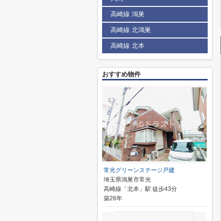
高崎線 鴻巣
高崎線 北鴻巣
高崎線 北本
おすすめ物件
常光グリーンステージ戸建
埼玉県鴻巣市常光
高崎線「北本」駅 徒歩43分
築26年