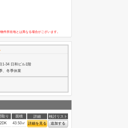
の物件所在地とは異なる場合がございます。
で
-34 日和ビル1階
夏季、冬季休業
間取り
面積
詳細
検討リスト
2DK
43.50㎡
詳細を見る
追加する