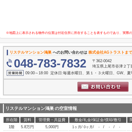
※地図上に表示される物件の位置は付近住所に所在することを表すものであり、実際
リステルマンション鴻巣
へのお問い合わせは
株式会社AGトラストま
048-783-7832
〒362-0042
埼玉県上尾市谷津２丁目1
09:00～18:00 定休日:毎週水曜日、第１・３火曜日、GW、
リステルマンション鴻巣
の空室情報
所在階
賃料
管理費・共益費
敷金/礼金/保証金/償却/敷引
1階
5.8万円
5,000円
/
/
/
/
1ヶ月
0ヶ月
-
-
-