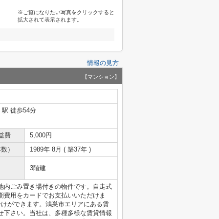
※ご覧になりたい写真をクリックすると
拡大されて表示されます。
情報の見方
【マンション】
」駅 徒歩54分
益費
5,000円
年数）
1989年 8月 ( 築37年 )
3階建
地内ごみ置き場付きの物件です。自走式
期費用をカードでお支払いいただけま
分けができます。鴻巣市エリアにある賃
せ下さい。当社は、多種多様な賃貸情報