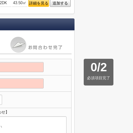
2DK
43.50㎡
詳細を見る
追加する
0
/
2
必須項目完了
わせ】