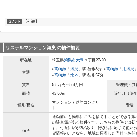
【外観】
コメント
リステルマンション鴻巣
の物件概要
所在地
埼玉県
鴻巣市
大間
４丁目27-20
高崎線
「
鴻巣
」駅 徒歩8分
高崎線
「
北鴻巣
交通
高崎線
「
北本
」駅 徒歩57分
賃料
5.5万円～5.8万円
管理費・共
面積
43.50㎡
築年月（築
マンション / 鉄筋コンクリー
種別/構造
階建
ト
通勤前にも簡単にごみを捨てることができる敷
の駐車場がある物件です。こちらの物件では初
す。付近に駅が2駅あり、行き先に応じて使い
備考
貸情報のことなら、地域に密着した当社へお任