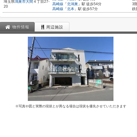
埼玉県
鴻巣市
大間
４丁目27-
高崎線
「
北鴻巣
」駅 徒歩54分
3
20
高崎線
「
北本
」駅 徒歩57分
鉄
物件情報
周辺施設
※写真や図と実際の現状とが異なる場合は現状を優先させていただきます