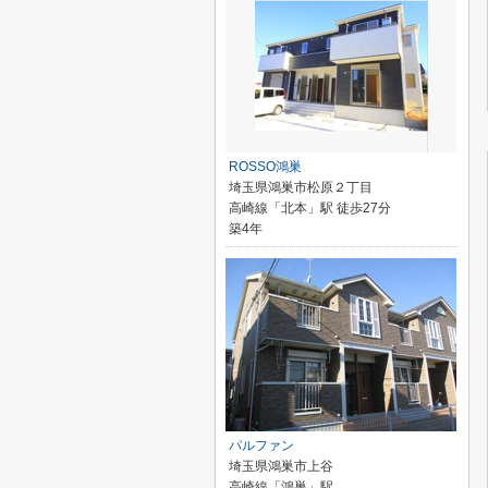
ROSSO鴻巣
埼玉県鴻巣市松原２丁目
高崎線「北本」駅 徒歩27分
築4年
パルファン
埼玉県鴻巣市上谷
高崎線「鴻巣」駅