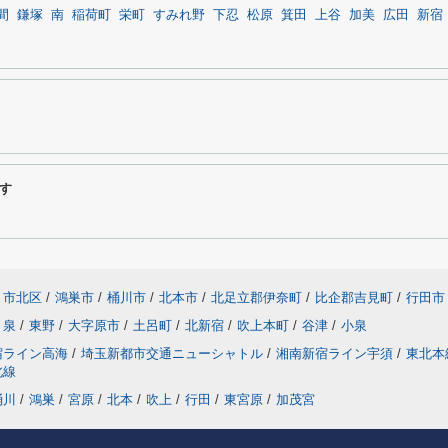
間
鎌塚
南
稲荷町
栄町
すみれ野
下忍
松原
箕田
上谷
加美
広田
新宿
す
ま市北区
/
鴻巣市
/
桶川市
/
北本市
/
北足立郡伊奈町
/
比企郡吉見町
/
行田市
泉
/
東野
/
大字原市
/
土呂町
/
北新宿
/
吹上本町
/
谷津
/
小泉
宿ライン高海
/
埼玉新都市交通ニューシャトル
/
湘南新宿ライン宇須
/
東北本
北線
桶川
/
鴻巣
/
宮原
/
北本
/
吹上
/
行田
/
東宮原
/
加茂宮