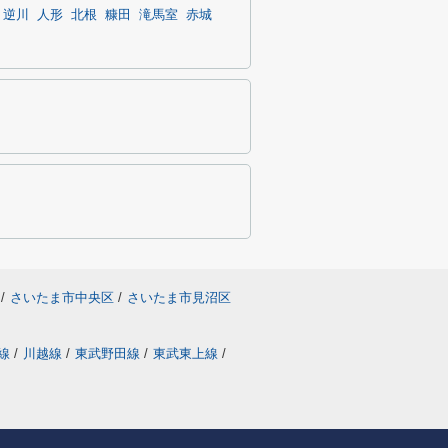
逆川
人形
北根
糠田
滝馬室
赤城
/
さいたま市中央区
/
さいたま市見沼区
線
/
川越線
/
東武野田線
/
東武東上線
/