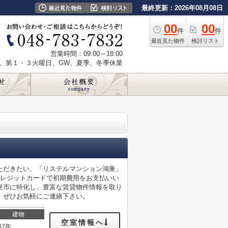
最終更新：2026年08月08日
00
00
件
件
最近見た物件
検討リスト
営業時間：09:00～18:00
、第１・３火曜日、GW、夏季、冬季休業
ただきたい、「リステルマンション鴻巣」
クレジットカードで初期費用をお支払いい
巣市に特化し、豊富な賃貸物件情報を取り
、ぜひお気軽にご連絡下さい。
建物
空室情報へ
37年