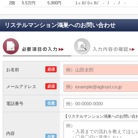
2階
5.5万円
5,000円
/
/
/
/
1ヶ月
0ヶ月
-
-
-
リステルマンション鴻巣
へのお問い合わせ
お名前
必須
メールアドレス
必須
電話番号
任意
【リステルマンション鴻巣へのお問い合
内容
任意