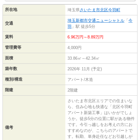
所在地
埼玉県
さいたま市北区
今羽町
埼玉新都市交通ニューシャトル
「
今
交通
羽
」駅 徒歩5分
賃料
6.96万円～8.89万円
管理費等
4,000円
面積
33.86㎡～42.34㎡
築年数
2026年 11月 (予定)
種別/構造
アパート/木造
階建
2階建
さいたま市北区エリアでの住まいな
ら、住み心地も快適な「北区今羽町
アパート新築工事」はいかがでしょ
うか。徒歩5分の位置に駅がある物件
です。今引っ越しをお考えの方にお
備考
すすめなのが、こちらのアパートで
す。転勤、単身赴任などお引越しが