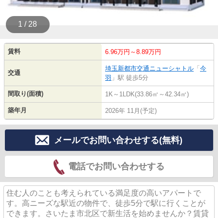
1 / 28
賃料
6.96万円～8.89万円
埼玉新都市交通ニューシャトル
「
今
交通
羽
」駅 徒歩5分
間取り(面積)
1K～1LDK(33.86㎡～42.34㎡)
築年月
2026年 11月(予定)
メールでお問い合わせする(無料)
電話でお問い合わせする
住む人のことも考えられている満足度の高いアパートで
す。高ニーズな駅近の物件で、徒歩5分で駅に行くことが
できます。さいたま市北区で新生活を始めませんか？賃貸