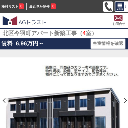
0
0
検討リスト
最近見た物件
お問合せ
北区今羽町アパート新築工事（
4
室）
賃料
6.96
万円～
空室情報を確認