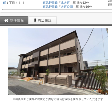
3
町
１丁目４３-６
東武野田線
「
北大宮
」駅 徒歩12分
軽
東武野田線
「
大宮公園
」駅 徒歩16分
物件情報
周辺施設
※写真や図と実際の現状とが異なる場合は現状を優先させていただきます