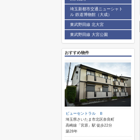
埼玉新都市交通ニューシャト
ル 鉄道博物館（大成）
東武野田線 北大宮
東武野田線 大宮公園
おすすめ物件
ビューセントラル Ｂ
埼玉県さいたま市北区奈良町
高崎線「宮原」駅 徒歩22分
築28年