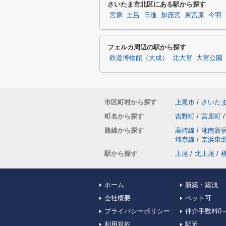
さいたま市北区にある駅から探す
宮原
土呂
日進
加茂宮
東宮原
今羽
フェルカ周辺の駅から探す
鉄道博物館（大成）
北大宮
大宮公園
市区町村から探す
上尾市
/
さいた
町名から探す
吉野町
/
宮原町
/
路線から探す
高崎線
/
湘南新
埼京線
/
京浜東
駅から探す
上尾
/
北上尾
/
ホーム
新築・築浅
会社概要
ペット可
プライバシーポリシー
仲介手数料0～
利用規約
駅近