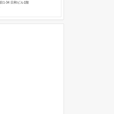
1-34 日和ビル1階
号