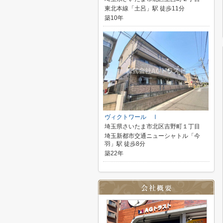
東北本線「土呂」駅 徒歩11分
築10年
ヴィクトワール Ⅰ
埼玉県さいたま市北区吉野町１丁目
埼玉新都市交通ニューシャトル「今
羽」駅 徒歩8分
築22年