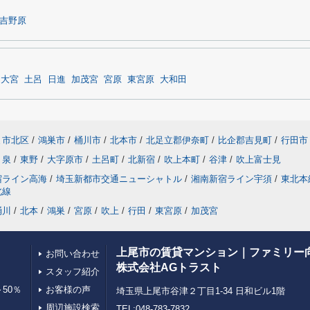
吉野原
大宮
土呂
日進
加茂宮
宮原
東宮原
大和田
ま市北区
/
鴻巣市
/
桶川市
/
北本市
/
北足立郡伊奈町
/
比企郡吉見町
/
行田市
泉
/
東野
/
大字原市
/
土呂町
/
北新宿
/
吹上本町
/
谷津
/
吹上富士見
宿ライン高海
/
埼玉新都市交通ニューシャトル
/
湘南新宿ライン宇須
/
東北本
北線
桶川
/
北本
/
鴻巣
/
宮原
/
吹上
/
行田
/
東宮原
/
加茂宮
上尾市の賃貸マンション｜ファミリー
お問い合わせ
株式会社AGトラスト
スタッフ紹介
50％
お客様の声
埼玉県上尾市谷津２丁目1-34 日和ビル1階
周辺施設検索
TEL:048-783-7832