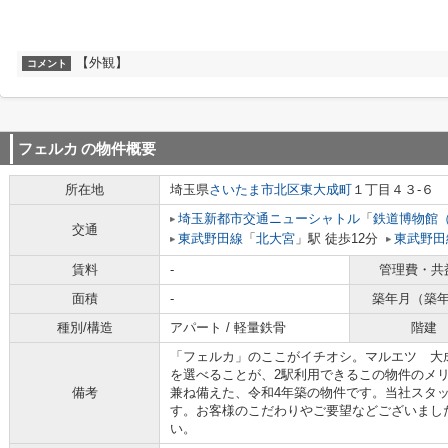
【外観】
コメント
フェルカ
の物件概要
所在地
埼玉県
さいたま市北区
東大成町
１丁目４３-６
埼玉新都市交通ニューシャトル
「
鉄道博物館
交通
東武野田線
「
北大宮
」駅 徒歩12分
東武野田
賃料
-
管理費・共
面積
-
築年月（築
種別/構造
アパート / 軽量鉄骨
階建
「フェルカ」のここがイチオシ。マルエツ 大
を選べることが、2駅利用できるこの物件のメ
備考
兼ね備えた、令和4年築の物件です。当社スタ
す。お客様のこだわりやご要望などございまし
い。