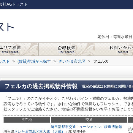
会社AGトラスト
定休日：毎週水曜日
ラスト
>
(賃貸)地域から探す
>
さいたま市北区
>
フェルカ
フェルカ
の過去掲載物件情報
現況の確認はお気軽にお問い合
「フェルカ」のここがイチオシ。こだわりポイント満載のフェルカ。敷地
設備もそろっている物件です。きれいな物件で気持ちもフレッシュ。でき
社スタッフまでご連絡ください。地域の不動産情報をいち早くお届けしま
所在地
交通
埼玉新都市交通ニューシャトル
「
鉄道博物館
築
埼玉県
さいたま市北区
東大成
（大成）
」駅 徒歩4分