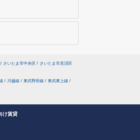
/
さいたま市中央区
/
さいたま市見沼区
線
/
川越線
/
東武野田線
/
東武東上線
/
向け賃貸