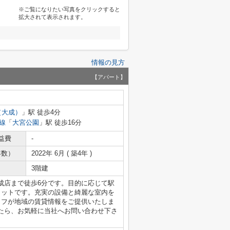
※ご覧になりたい写真をクリックすると
拡大されて表示されます。
情報の見方
【アパート】
（大成）
」駅 徒歩4分
線
「
大宮公園
」駅 徒歩16分
益費
-
年数）
2022年 6月 ( 築4年 )
3階建
成店まで徒歩6分です。目的に応じて駅
リットです。充実の設備と綺麗な室内を
ッフが地域の賃貸情報をご提供いたしま
たら、お気軽に当社へお問い合わせ下さ