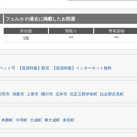
フェルカ
の過去に掲載したお部屋
所在階
間取り
専有面積
1階
***
***
ペット可
【賃貸特集】駅近
【賃貸特集】インターネット無料
行田市
鴻巣市
上尾市
桶川市
北本市
北足立郡伊奈町
比企郡吉見町
本郷町
今羽町
大成町
東大成町
奈良町