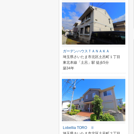
ガーデンハウスＴＡＮＡＫＡ
埼玉県さいたま市北区土呂町１丁目
東北本線「土呂」駅 徒歩5分
築34年
Lobellia TORO Ⅱ
埼玉県さいたま市北区土呂町２丁目