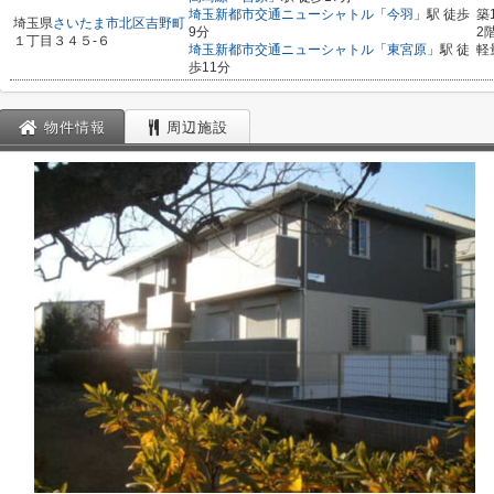
埼玉新都市交通ニューシャトル
「
今羽
」駅 徒歩
築
埼玉県
さいたま市北区
吉野町
9分
2
１丁目３４５-６
埼玉新都市交通ニューシャトル
「
東宮原
」駅 徒
軽
歩11分
物件情報
周辺施設