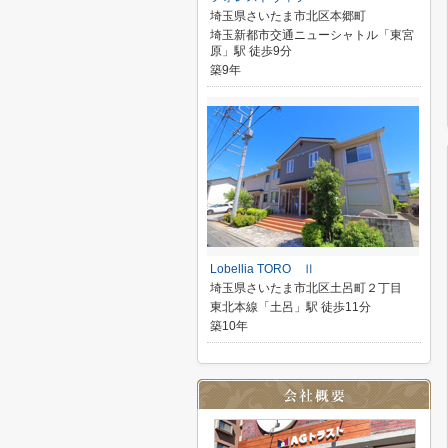
埼玉県さいたま市北区本郷町
埼玉新都市交通ニューシャトル「東宮
原」駅 徒歩9分
築9年
Lobellia TORO Ⅱ
埼玉県さいたま市北区土呂町２丁目
東北本線「土呂」駅 徒歩11分
築10年