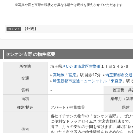
※写真や図と実際の現状とが異なる場合は現状を優先させていただきます
【外観】
コメント
セシオン吉野
の物件概要
所在地
埼玉県
さいたま市北区
吉野町
１丁目３４５-６
高崎線
「
宮原
」駅 徒歩17分
埼玉新都市交通
交通
埼玉新都市交通ニューシャトル
「
東宮原
」駅 
賃料
-
管理費・共
面積
-
築年月（築
種別/構造
アパート / 軽量鉄骨
階建
当社イチオシの物件の「セシオン吉野」。ぜひ
に便利なドラッグセイムス 大宮吉野町店まで、
済で、月々の支払の手間を省けます。周辺に駅
備考
さいたま市北区内の物件情報をお求めなら、お