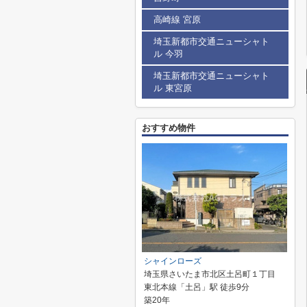
高崎線 宮原
埼玉新都市交通ニューシャト
ル 今羽
埼玉新都市交通ニューシャト
ル 東宮原
おすすめ物件
シャインローズ
埼玉県さいたま市北区土呂町１丁目
東北本線「土呂」駅 徒歩9分
築20年