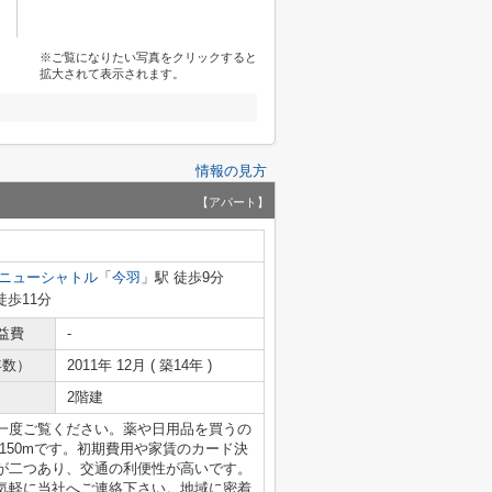
※ご覧になりたい写真をクリックすると
拡大されて表示されます。
情報の見方
【アパート】
ニューシャトル
「
今羽
」駅 徒歩9分
徒歩11分
益費
-
年数）
2011年 12月 ( 築14年 )
2階建
一度ご覧ください。薬や日用品を買うの
150mです。初期費用や家賃のカード決
が二つあり、交通の利便性が高いです。
気軽に当社へご連絡下さい。地域に密着