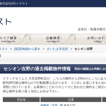
株式会社AGトラスト
定休日：毎週水曜日
ラスト
>
(賃貸)地域から探す
>
さいたま市北区
>
セシオン吉野
野
セシオン吉野
の過去掲載物件情報
現況の確認はお気軽にお
ドラッグセイムス 大宮吉野町店が、こちらの物件から150mのところにあ
駅利用可能な物件なので行動範囲も広がります。ゴミ出しを楽にするため
用部に付けています。お客様のこだわりやニーズに合わせた物件をご紹介
様な物件を取り扱う当社にお任せ下さい。
所在地
交通
高崎線
「
宮原
」駅 徒歩17分