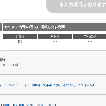
未入力項目がありま
セシオン吉野
の過去に掲載したお部屋
所在階
間取り
専有面積
1階
***
***
探す
ーネット無料
行田市
鴻巣市
上尾市
桶川市
北本市
北足立郡伊奈町
比企郡吉見町
日進町
東大成町
大成町
今羽町
奈良町