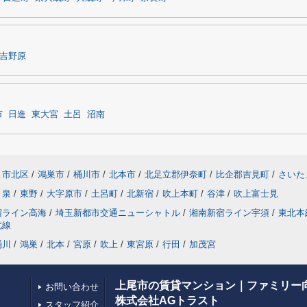
吉野原
市
日進
東大宮
土呂
沼南
ま市北区
/
鴻巣市
/
桶川市
/
北本市
/
北足立郡伊奈町
/
比企郡吉見町
/
さいた
泉
/
東野
/
大字原市
/
土呂町
/
北新宿
/
吹上本町
/
谷津
/
吹上富士見
宿ライン高海
/
埼玉新都市交通ニューシャトル
/
湘南新宿ライン宇須
/
東北本
北線
桶川
/
鴻巣
/
北本
/
宮原
/
吹上
/
東宮原
/
行田
/
加茂宮
上尾市の賃貸マンション｜ファミリー
お問い合わせ
株式会社AGトラスト
スタッフ紹介