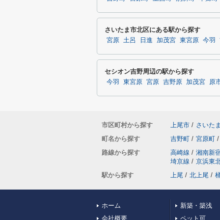
さいたま市北区にある駅から探す
宮原
土呂
日進
加茂宮
東宮原
今羽
セシオン吉野周辺の駅から探す
今羽
東宮原
宮原
吉野原
加茂宮
原
市区町村から探す
上尾市
/
さいた
町名から探す
吉野町
/
宮原町
/
路線から探す
高崎線
/
湘南新
埼京線
/
京浜東
駅から探す
上尾
/
北上尾
/
ホーム
新築・築浅
会社概要
ペット可