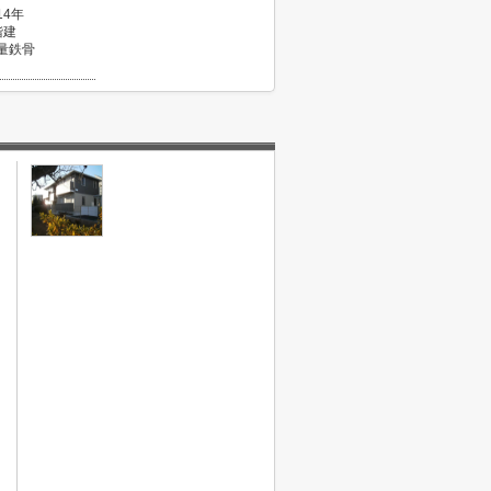
14年
階建
量鉄骨