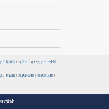
ま市見沼区
/
行田市
/
さいたま市中央区
線
/
川越線
/
東武野田線
/
東武東上線
/
向け賃貸