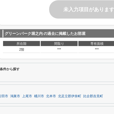
未入力項目がありま
グリーンパーク堀之内
の過去に掲載したお部屋
所在階
間取り
専有面積
2階
***
***
条件から探す
行田市
鴻巣市
上尾市
桶川市
北本市
北足立郡伊奈町
比企郡吉見町