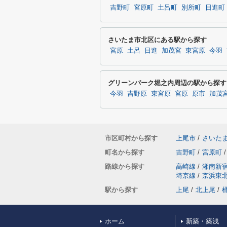
吉野町
宮原町
土呂町
別所町
日進町
さいたま市北区にある駅から探す
宮原
土呂
日進
加茂宮
東宮原
今羽
グリーンパーク堀之内周辺の駅から探す
今羽
吉野原
東宮原
宮原
原市
加茂
市区町村から探す
上尾市
/
さいた
町名から探す
吉野町
/
宮原町
/
路線から探す
高崎線
/
湘南新
埼京線
/
京浜東
駅から探す
上尾
/
北上尾
/
ホーム
新築・築浅