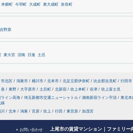
本郷町
今羽町
大成町
東大成町
奈良町
吉野原
宮
東大宮
沼南
日進
土呂
ま市北区
/
鴻巣市
/
桶川市
/
北本市
/
北足立郡伊奈町
/
比企郡吉見町
/
行田市
泉
/
東野
/
大字原市
/
土呂町
/
北新宿
/
吹上本町
/
谷津
/
吹上富士見
宿ライン高海
/
埼玉新都市交通ニューシャトル
/
湘南新宿ライン宇須
/
東北本
北線
桶川
/
北本
/
鴻巣
/
宮原
/
吹上
/
行田
/
東宮原
/
加茂宮
上尾市の賃貸マンション｜ファミリー
お問い合わせ