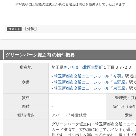
※写真や図と実際の現状とが異なる場合は現状を優先させていただきます
【外観】
コメント
グリーンパーク堀之内
の物件概要
所在地
埼玉県
さいたま市北区
吉野町
１丁目３７-２０
埼玉新都市交通ニューシャトル
「
今羽
」駅 徒
埼玉新都市交通ニューシャトル
「
吉野原
」駅 
交通
埼玉新都市交通ニューシャトル
「
東宮原
」駅 
賃料
-
管理費・共
面積
-
築年月（築
種別/構造
アパート / 軽量鉄骨
階建
グリーンパーク堀之内：埼玉新都市交通ニュー
カード決済で、支払額に応じてポイントが還元
件です。ゴミ出しを楽にするために、遠くまで