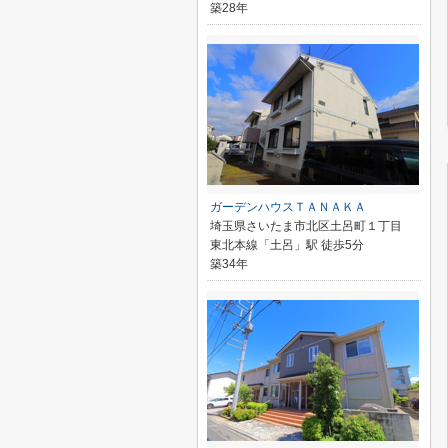
築28年
ガーデンハウスＴＡＮＡＫＡ
埼玉県さいたま市北区土呂町１丁目
東北本線「土呂」駅 徒歩5分
築34年