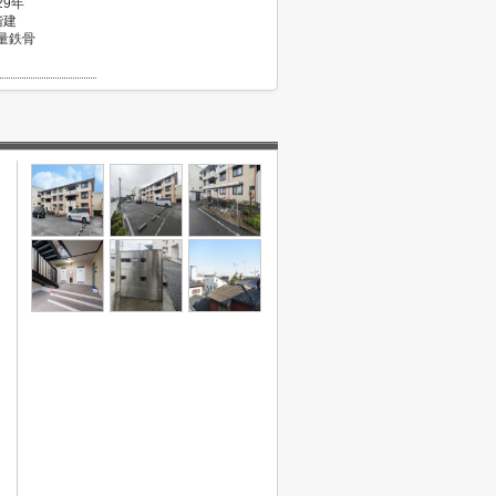
29年
階建
量鉄骨