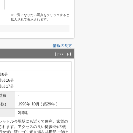
※ご覧になりたい写真をクリックすると
拡大されて表示されます。
情報の見方
【アパート】
歩8分
徒歩16分
徒歩17分
益費
-
年数）
1996年 10月 ( 築29年 )
3階建
シャトル今羽駅にも近くて便利。家賃の
されます。アクセスの良い徒歩8分の物
行かずに済むゴミ置き場を共用部に付け