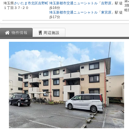
築
埼玉県
さいたま市北区
吉野町
埼玉新都市交通ニューシャトル
「
吉野原
」駅 徒
3
１丁目３７-２０
歩16分
軽
埼玉新都市交通ニューシャトル
「
東宮原
」駅 徒
歩17分
物件情報
周辺施設