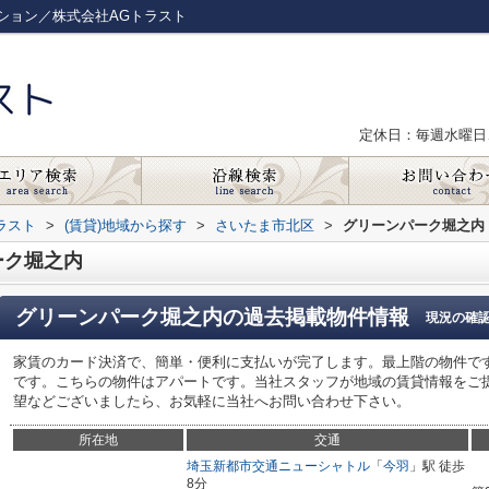
ション／株式会社AGトラスト
定休日：毎週水曜日
ラスト
>
(賃貸)地域から探す
>
さいたま市北区
>
グリーンパーク堀之内
ーク堀之内
グリーンパーク堀之内
の過去掲載物件情報
現況の確
家賃のカード決済で、簡単・便利に支払いが完了します。最上階の物件で
です。こちらの物件はアパートです。当社スタッフが地域の賃貸情報をご
望などございましたら、お気軽に当社へお問い合わせ下さい。
所在地
交通
埼玉新都市交通ニューシャトル
「
今羽
」駅 徒歩
8分