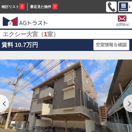
0
0
検討リスト
最近見た物件
お問合せ
エクシー大宮（
1
室）
賃料
10.7万円
空室情報を確認