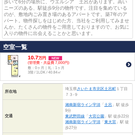
歩いて6分の場所に、ウエルシア 土呂があります。高い
ニーズのある、駅徒歩9分の物件です。注目を集めている
のが、敷地内ごみ置き場のあるアパートです。築7年のア
パート。物件探しをはじめた方、当社をご利用してみませ
んか。たくさんの物件をご用意しておりますので、お気に
入りの物件に出会えることかと思います。
空室一覧
10.7
万
円
NEW
(管理費・共益費 7,000円)
敷：0ヶ月｜礼：1ヶ月
3階 / 1LDK / 40.84㎡
埼玉県
さいたま市北区
土呂町
１丁目
所在地
７３-９
湘南新宿ライン宇須
「
土呂
」駅 徒歩
9分
交通
東武野田線
「
大宮公園
」駅 徒歩22分
湘南新宿ライン宇須
「
東大宮
」駅 徒
歩27分