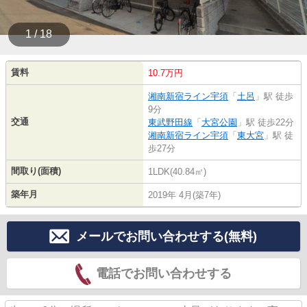
1 / 18
賃料
10.7万円
湘南新宿ライン宇須
「
土呂
」駅 徒歩
9分
交通
東武野田線
「
大宮公園
」駅 徒歩22分
湘南新宿ライン宇須
「
東大宮
」駅 徒
歩27分
間取り(面積)
1LDK(40.84㎡)
築年月
2019年 4月(築7年)
メールでお問い合わせする(無料)
電話でお問い合わせする