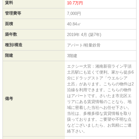
賃料
10.7万円
管理費等
7,000円
面積
40.84㎡
築年数
2019年 4月 (築7年)
種別/構造
アパート/軽量鉄骨
階建
3階建
エクシー大宮：湘南新宿ライン宇須
土呂駅にも近くて便利。家から徒歩6
分にドラッグストア「ウエルシア
土呂」があります。こちらの物件は2
沿線を利用できます。こちらの物件
はアパートです。さいたま市北区エ
備考
リアにある賃貸情報のことなら、地
域に密着した当社へお任せ下さい。
当社は、多種多様な賃貸情報を取り
扱っております。ご要望や不明な点
などございましたら、お気軽にご連
絡下さい。