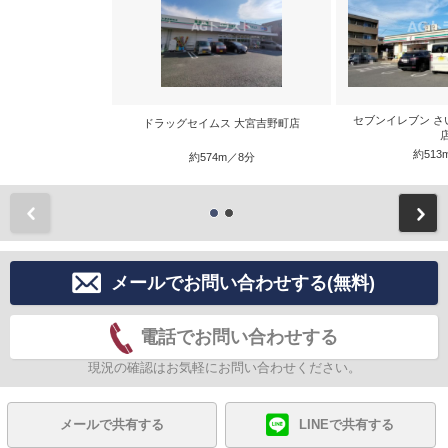
セブンイレブン さ
ドラッグセイムス 大宮吉野町店
約513
約574m／8分
前
メールでお問い合わせする(無料)
電話でお問い合わせする
現況の確認はお気軽にお問い合わせください。
メールで共有する
LINEで共有する