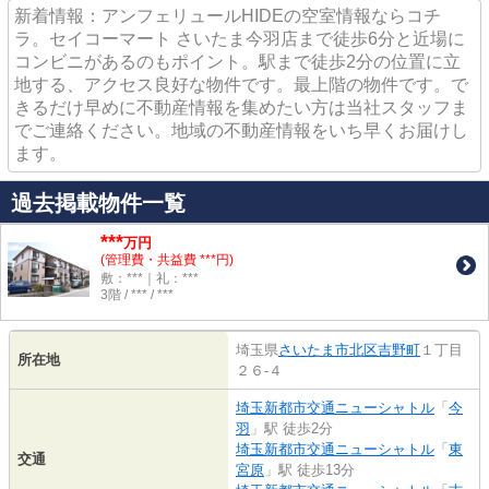
新着情報：アンフェリュールHIDEの空室情報ならコチ
ラ。セイコーマート さいたま今羽店まで徒歩6分と近場に
コンビニがあるのもポイント。駅まで徒歩2分の位置に立
地する、アクセス良好な物件です。最上階の物件です。で
きるだけ早めに不動産情報を集めたい方は当社スタッフま
でご連絡ください。地域の不動産情報をいち早くお届けし
ます。
過去掲載物件一覧
***
万円
(管理費・共益費 ***円)
敷：***｜礼：***
3階 / *** / ***
埼玉県
さいたま市北区
吉野町
１丁目
所在地
２６-４
埼玉新都市交通ニューシャトル
「
今
羽
」駅 徒歩2分
埼玉新都市交通ニューシャトル
「
東
交通
宮原
」駅 徒歩13分