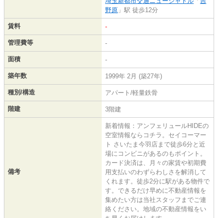
埼玉新都市交通ニューシャトル
「
吉
野原
」駅 徒歩12分
賃料
-
管理費等
-
面積
-
築年数
1999年 2月 (築27年)
種別/構造
アパート/軽量鉄骨
階建
3階建
新着情報：アンフェリュールHIDEの
空室情報ならコチラ。セイコーマー
ト さいたま今羽店まで徒歩6分と近
場にコンビニがあるのもポイント。
カード決済は、月々の家賃や初期費
備考
用支払いのわずらわしさを解消して
くれます。徒歩2分に駅がある物件で
す。できるだけ早めに不動産情報を
集めたい方は当社スタッフまでご連
絡ください。地域の不動産情報をい