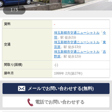
1 / 5
賃料
-
埼玉新都市交通ニューシャトル
「
今
羽
」駅 徒歩2分
埼玉新都市交通ニューシャトル
「
東
交通
宮原
」駅 徒歩13分
埼玉新都市交通ニューシャトル
「
吉
野原
」駅 徒歩12分
間取り(面積)
-(-)
築年月
1999年 2月(築27年)
メールでお問い合わせする(無料)
電話でお問い合わせする