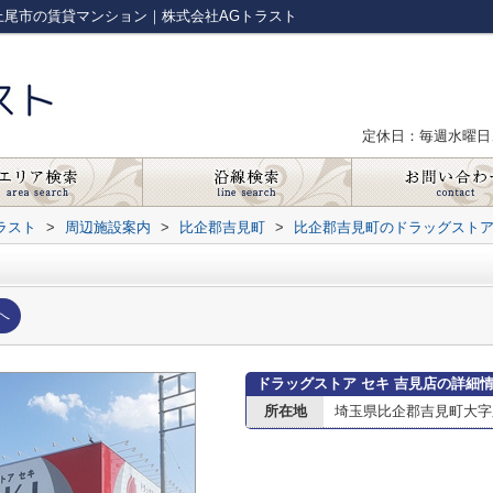
上尾市の賃貸マンション｜株式会社AGトラスト
定休日：毎週水曜日
ラスト
>
周辺施設案内
>
比企郡吉見町
>
比企郡吉見町のドラッグスト
へ
ドラッグストア セキ 吉見店の詳細
所在地
埼玉県比企郡吉見町大字久保