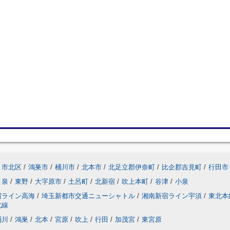
ま市北区
/
鴻巣市
/
桶川市
/
北本市
/
北足立郡伊奈町
/
比企郡吉見町
/
行田市
泉
/
東野
/
大字原市
/
土呂町
/
北新宿
/
吹上本町
/
谷津
/
小泉
宿ライン高海
/
埼玉新都市交通ニューシャトル
/
湘南新宿ライン宇須
/
東北本
北線
桶川
/
鴻巣
/
北本
/
宮原
/
吹上
/
行田
/
加茂宮
/
東宮原