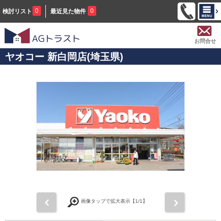
0
0
検討リスト
最近見た物件
お問合せ
ヤオコー 新白岡店(埼玉県)
前
次
画像タップで拡大表示【
1
/1】