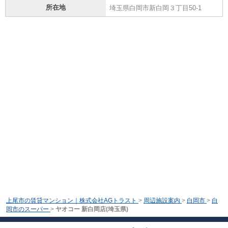
所在地
埼玉県白岡市新白岡３丁目50-1
上尾市の賃貸マンション｜株式会社AGトラスト
>
周辺施設案内
>
白岡市
>
白
岡市のスーパー
>
ヤオコー 新白岡店(埼玉県)