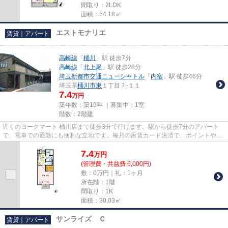
間取り：2LDK
面積：54.18㎡
エストモナリエ
賃貸｜アパート
高崎線
「
桶川
」駅 徒歩7分
高崎線
「
北上尾
」駅 徒歩28分
埼玉新都市交通ニューシャトル
「
内宿
」駅 徒歩46分
埼玉県
桶川市
東
１丁目７-１１
7.4
万円
築年数：築19年 ｜募集中：
1室
階数：2階建
近くのヨークマート 桶川店まで徒歩3分で行けます。駅から徒歩7分のアパート
で、電車での通勤にも便利な立地です。毎月の家賃カード決済で、ポイントやマ
イルがどんどん貯まります。こ...
7.4
万
円
(管理費・共益費 6,000円)
敷：0万円｜礼：1ヶ月
所在階：1階
間取り：1K
面積：30.03㎡
サンライズ Ｃ
賃貸｜アパート