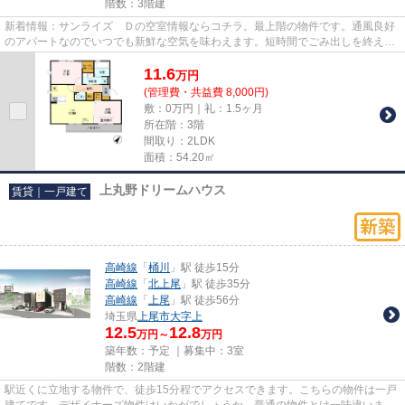
階数：3階建
新着情報：サンライズ Ｄの空室情報ならコチラ。最上階の物件です。通風良好
のアパートなのでいつでも新鮮な空気を味わえます。短時間でごみ出しを終えら
れるように、敷地内にゴミ置...
11.6
万
円
(管理費・共益費 8,000円)
敷：0万円｜礼：1.5ヶ月
所在階：3階
間取り：2LDK
面積：54.20㎡
上丸野ドリームハウス
賃貸｜一戸建て
高崎線
「
桶川
」駅 徒歩15分
高崎線
「
北上尾
」駅 徒歩35分
高崎線
「
上尾
」駅 徒歩56分
埼玉県
上尾市
大字上
12.5
12.8
万円～
万円
築年数：予定 ｜募集中：
3室
階数：2階建
駅近くに立地する物件で、徒歩15分程でアクセスできます。こちらの物件は一戸
建てです。デザイナーズ物件はいかがでしょうか。普通の物件とは一味違いま