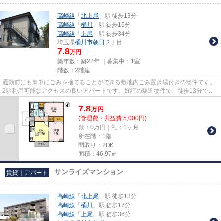
高崎線
「
北上尾
」駅 徒歩13分
高崎線
「
桶川
」駅 徒歩16分
高崎線
「
上尾
」駅 徒歩34分
埼玉県
桶川市
朝日
２丁目
7.8
万円
築年数：築22年 ｜募集中：
1室
階数：2階建
通勤前にも簡単にごみを捨てることができる敷地内ごみ置き場付きの物件です。
2駅利用可能なアクセスの良いアパートです。好評の駅近物件で、徒歩13分での
アクセスが可能です。場所が平...
7.8
万
円
(管理費・共益費 5,000円)
敷：0万円｜礼：1ヶ月
所在階：1階
間取り：2DK
面積：46.97㎡
サンライズマンション
賃貸｜アパート
高崎線
「
北上尾
」駅 徒歩13分
高崎線
「
桶川
」駅 徒歩17分
高崎線
「
上尾
」駅 徒歩36分