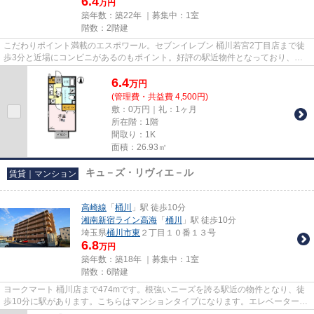
6.4
万円
築年数：築22年 ｜募集中：
1室
階数：2階建
こだわりポイント満載のエスポワール。セブンイレブン 桶川若宮2丁目店まで徒
歩3分と近場にコンビニがあるのもポイント。好評の駅近物件となっており、駅
より徒歩8分に立地しています...
6.4
万
円
(管理費・共益費 4,500円)
敷：0万円｜礼：1ヶ月
所在階：1階
間取り：1K
面積：26.93㎡
キュ－ズ・リヴィエ－ル
賃貸｜マンション
高崎線
「
桶川
」駅 徒歩10分
湘南新宿ライン高海
「
桶川
」駅 徒歩10分
埼玉県
桶川市
東
２丁目１０番１３号
6.8
万円
築年数：築18年 ｜募集中：
1室
階数：6階建
ヨークマート 桶川店まで474mです。根強いニーズを誇る駅近の物件となり、徒
歩10分に駅があります。こちらはマンションタイプになります。エレベーターが
ある物件です。当社スタッフが...