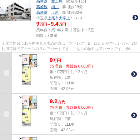
高崎線
「
北上尾
」駅 徒歩11分
高崎線
「
桶川
」駅 徒歩19分
高崎線
「
上尾
」駅 徒歩33分
埼玉県
上尾市
大字上
１８-９
9
9.4
万円～
万円
築年数：築1年未満 ｜募集中：
3室
階数：3階建
上尾市周辺にある物件をお求めの方は「アザレア B」はいかがでしょうか。2駅
利用可能でアクセスの良いアパートです。こちらの物件はアパートです。歩いて
11分ほどで駅にアクセスでき...
9
万
円
(管理費・共益費 6,000円)
敷：0万円｜礼：2ヶ月
所在階：1階
間取り：1LDK
面積：42.93㎡
9.2
万
円
(管理費・共益費 6,000円)
敷：0万円｜礼：2ヶ月
所在階：2階
間取り：1LDK
面積：42.93㎡