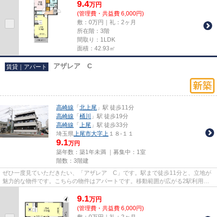
9.4
万
円
(管理費・共益費 6,000円)
敷：0万円｜礼：2ヶ月
所在階：3階
間取り：1LDK
面積：42.93㎡
アザレア C
賃貸｜アパート
高崎線
「
北上尾
」駅 徒歩11分
高崎線
「
桶川
」駅 徒歩19分
高崎線
「
上尾
」駅 徒歩33分
埼玉県
上尾市
大字上
１８-１１
9.1
万円
築年数：築1年未満 ｜募集中：
1室
階数：3階建
ぜひ一度見ていただきたい、「アザレア C」です。駅まで徒歩11分と、立地が
魅力的な物件です。こちらの物件はアパートです。移動範囲が広がる2駅利用可
能な物件です。できるだけ早め...
9.1
万
円
(管理費・共益費 6,000円)
敷：0万円｜礼：2ヶ月