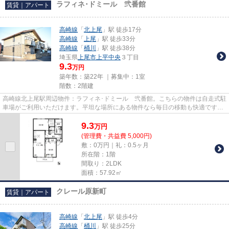
ラフィネ･ドミール 弐番館
賃貸｜アパート
高崎線
「
北上尾
」駅 徒歩17分
高崎線
「
上尾
」駅 徒歩33分
高崎線
「
桶川
」駅 徒歩38分
埼玉県
上尾市
上平中央
３丁目
9.3
万円
築年数：築22年 ｜募集中：
1室
階数：2階建
高崎線北上尾駅周辺物件：ラフィネ･ドミール 弐番館。こちらの物件は自走式駐
車場がご利用いただけます。平坦な場所にある物件なら毎日の移動も快適です。
通風良好で常に新鮮な空気を...
9.3
万
円
(管理費・共益費 5,000円)
敷：0万円｜礼：0.5ヶ月
所在階：1階
間取り：2LDK
面積：57.92㎡
クレール原新町
賃貸｜アパート
高崎線
「
北上尾
」駅 徒歩4分
高崎線
「
桶川
」駅 徒歩25分