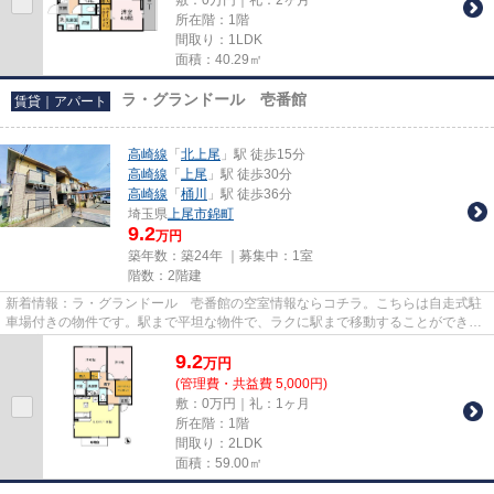
所在階：1階
間取り：1LDK
面積：40.29㎡
ラ・グランドール 壱番館
賃貸｜アパート
高崎線
「
北上尾
」駅 徒歩15分
高崎線
「
上尾
」駅 徒歩30分
高崎線
「
桶川
」駅 徒歩36分
埼玉県
上尾市
錦町
9.2
万円
築年数：築24年 ｜募集中：
1室
階数：2階建
新着情報：ラ・グランドール 壱番館の空室情報ならコチラ。こちらは自走式駐
車場付きの物件です。駅まで平坦な物件で、ラクに駅まで移動することができま
す。家賃のカード払いで、振...
9.2
万
円
(管理費・共益費 5,000円)
敷：0万円｜礼：1ヶ月
所在階：1階
間取り：2LDK
面積：59.00㎡