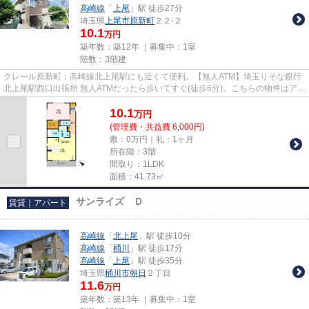
高崎線
「
上尾
」駅 徒歩27分
埼玉県
上尾市
原新町
２２-２
10.1
万円
築年数：築12年 ｜募集中：
1室
階数：3階建
クレール原新町：高崎線北上尾駅にも近くて便利。【無人ATM】埼玉りそな銀行
北上尾駅西口出張所 無人ATMだったら歩いてすぐ(徒歩6分)。こちらの物件はアパ
ートです。場所が平坦なのは...
10.1
万
円
(管理費・共益費 6,000円)
敷：0万円｜礼：1ヶ月
所在階：3階
間取り：1LDK
面積：41.73㎡
サンライズ Ｄ
賃貸｜アパート
高崎線
「
北上尾
」駅 徒歩10分
高崎線
「
桶川
」駅 徒歩17分
高崎線
「
上尾
」駅 徒歩35分
埼玉県
桶川市
朝日
２丁目
11.6
万円
築年数：築13年 ｜募集中：
1室