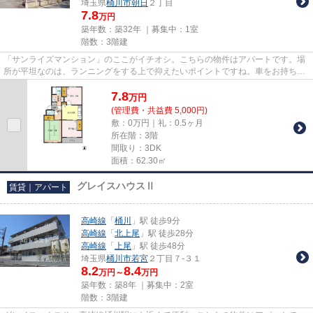
埼玉県
桶川市
朝日
２丁目
7.8
万円
築年数：築32年 ｜募集中：
1室
階数：3階建
「サンライズマンション」のここがイチオシ。こちらの物件はアパートです。場
所が平坦なのは、ランニングをする上で抑えたいポイントですね。車をお持ちの
方にもオススメの、自走式駐...
7.8
万
円
(管理費・共益費 5,000円)
敷：0万円｜礼：0.5ヶ月
所在階：3階
間取り：3DK
面積：62.30㎡
グレイスハウスⅡ
賃貸｜アパート
高崎線
「
桶川
」駅 徒歩9分
高崎線
「
北上尾
」駅 徒歩28分
高崎線
「
上尾
」駅 徒歩48分
埼玉県
桶川市
若宮
２丁目７-３１
8.2
8.4
万円～
万円
築年数：築8年 ｜募集中：
2室
階数：3階建