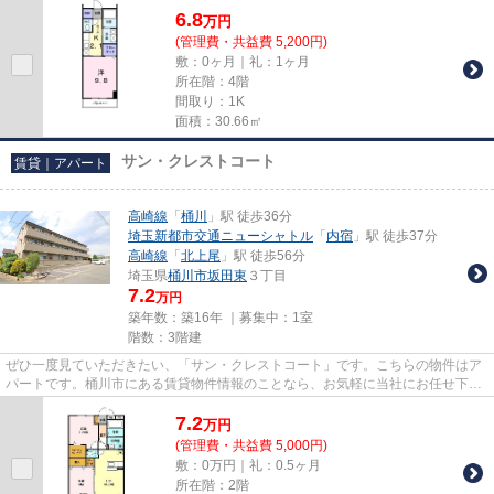
6.8
万
円
(管理費・共益費 5,200円)
敷：0ヶ月｜礼：1ヶ月
所在階：4階
間取り：1K
面積：30.66㎡
サン・クレストコート
賃貸｜アパート
高崎線
「
桶川
」駅 徒歩36分
埼玉新都市交通ニューシャトル
「
内宿
」駅 徒歩37分
高崎線
「
北上尾
」駅 徒歩56分
埼玉県
桶川市
坂田東
３丁目
7.2
万円
築年数：築16年 ｜募集中：
1室
階数：3階建
ぜひ一度見ていただきたい、「サン・クレストコート」です。こちらの物件はア
パートです。桶川市にある賃貸物件情報のことなら、お気軽に当社にお任せ下さ
い。賃貸情報を豊富に取り扱...
7.2
万
円
(管理費・共益費 5,000円)
敷：0万円｜礼：0.5ヶ月
所在階：2階