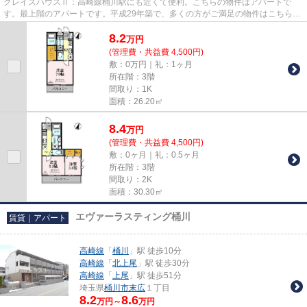
グレイスハウスⅡ：高崎線桶川駅にも近くて便利。こちらの物件はアパートで
す。最上階のアパートです。平成29年築で、多くの方がご満足の物件はこちらで
す。できるだけ早めに不動産情報...
8.2
万
円
(管理費・共益費 4,500円)
敷：0万円｜礼：1ヶ月
所在階：3階
間取り：1K
面積：26.20㎡
8.4
万
円
(管理費・共益費 4,500円)
敷：0ヶ月｜礼：0.5ヶ月
所在階：3階
間取り：2K
面積：30.30㎡
エヴァーラスティング桶川
賃貸｜アパート
高崎線
「
桶川
」駅 徒歩10分
高崎線
「
北上尾
」駅 徒歩30分
高崎線
「
上尾
」駅 徒歩51分
埼玉県
桶川市
末広
１丁目
8.2
8.6
万円～
万円