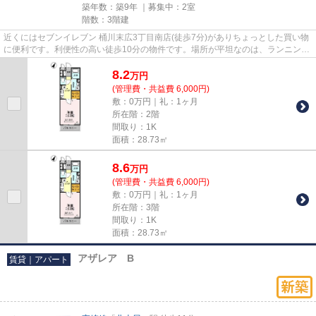
築年数：築9年 ｜募集中：
2室
階数：3階建
近くにはセブンイレブン 桶川末広3丁目南店(徒歩7分)がありちょっとした買い物
に便利です。利便性の高い徒歩10分の物件です。場所が平坦なのは、ランニング
をする上で抑えたいポイント...
8.2
万
円
(管理費・共益費 6,000円)
敷：0万円｜礼：1ヶ月
所在階：2階
間取り：1K
面積：28.73㎡
8.6
万
円
(管理費・共益費 6,000円)
敷：0万円｜礼：1ヶ月
所在階：3階
間取り：1K
面積：28.73㎡
アザレア B
賃貸｜アパート