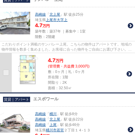
高崎線
「
北上尾
」駅 徒歩25分
埼玉県
上尾市
大字上
4.7
万円
築年数：築37年 ｜募集中：
1室
階数：2階建
こだわりポイント満載のサンバレー上尾。こちらの物件はアパートです。地域の
物件情報を数多く集めました。お客様に合った物件をご自由にお選び下さい。お
問い合わせもお気軽にご連絡...
4.7
万
円
(管理費・共益費 3,000円)
敷：0ヶ月｜礼：0ヶ月
所在階：1階
間取り：2K
面積：32.50㎡
エスポワール
賃貸｜アパート
高崎線
「
桶川
」駅 徒歩8分
高崎線
「
北上尾
」駅 徒歩22分
高崎線
「
上尾
」駅 徒歩46分
埼玉県
桶川市
若宮
２丁目１４-１３