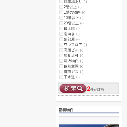
駐車場あり
(-)
2階以上
(-)
1階の物件
(-)
10階以上
(-)
20階以上
(-)
最上階
(-)
南向き
(-)
角部屋
(-)
ワンフロア
(-)
高層ビル
(-)
飲食店可
(-)
居抜物件
(-)
個別空調
(-)
都市ガス
(-)
下水道
(-)
2
件が該当
新着物件