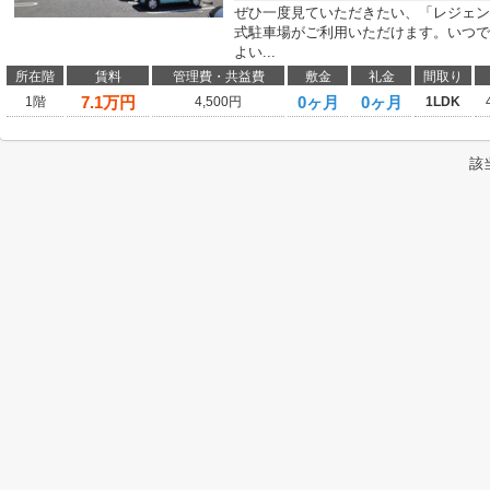
ぜひ一度見ていただきたい、「レジェン
式駐車場がご利用いただけます。いつで
よい...
所在階
賃料
管理費・共益費
敷金
礼金
間取り
7.1
万円
0ヶ月
0ヶ月
1階
4,500円
1LDK
該