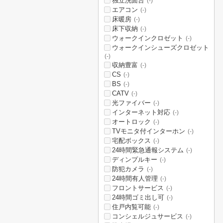
独立洗面台
(-)
エアコン
(-)
床暖房
(-)
床下収納
(-)
ウォークインクロゼット
(-)
ウォークインシューズクロゼット
(-)
収納豊富
(-)
CS
(-)
BS
(-)
CATV
(-)
光ファイバー
(-)
インターネット対応
(-)
オートロック
(-)
TVモニタ付インターホン
(-)
宅配ボックス
(-)
24時間緊急通報システム
(-)
ディンプルキー
(-)
防犯カメラ
(-)
24時間有人管理
(-)
フロントサービス
(-)
24時間ゴミ出し可
(-)
住戸内覧可能
(-)
コンシェルジュサービス
(-)