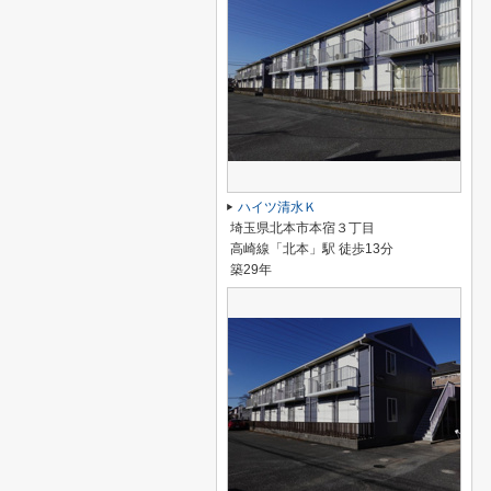
ハイツ清水Ｋ
埼玉県北本市本宿３丁目
高崎線「北本」駅 徒歩13分
築29年