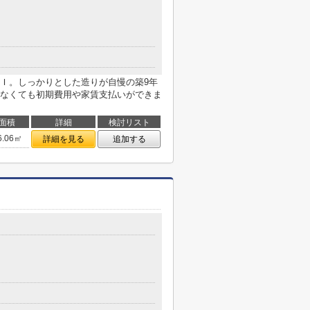
Ｉ。しっかりとした造りが自慢の築9年
なくても初期費用や家賃支払いができま
面積
詳細
検討リスト
6.06㎡
詳細を見る
追加する