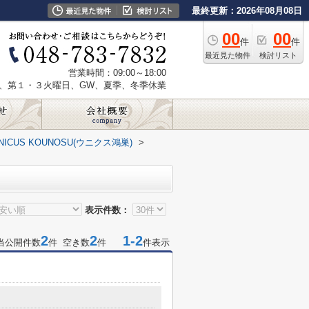
最終更新：2026年08月08日
00
00
件
件
最近見た物件
検討リスト
営業時間：09:00～18:00
、第１・３火曜日、GW、夏季、冬季休業
NICUS KOUNOSU(ウニクス鴻巣)
>
表示件数：
2
2
1-2
当公開件数
件 空き数
件
件表示