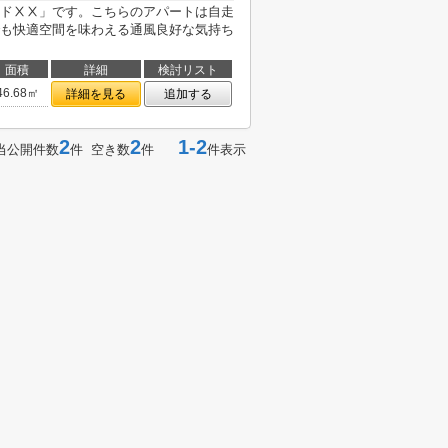
ドⅩⅩ」です。こちらのアパートは自走
も快適空間を味わえる通風良好な気持ち
面積
詳細
検討リスト
46.68㎡
詳細を見る
追加する
2
2
1-2
当公開件数
件 空き数
件
件表示