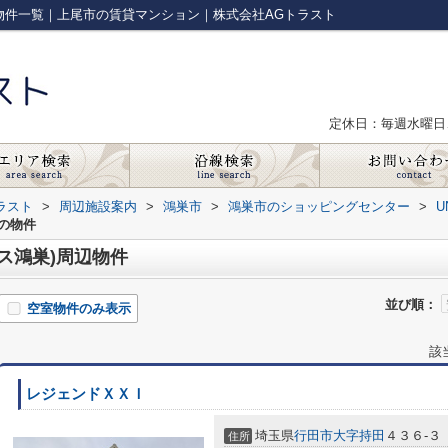
周辺の物件一覧｜上尾市の賃貸マンション｜株式会社AGトラスト
定休日：毎週水曜日
ラスト
>
周辺施設案内
>
鴻巣市
>
鴻巣市のショッピングセンター
>
U
くの物件
ニクス鴻巣)周辺物件
並び順：
空室物件のみ表示
該
レジェンドＸＸＩ
埼玉県
行田市
大字持田
４３６-３
住所