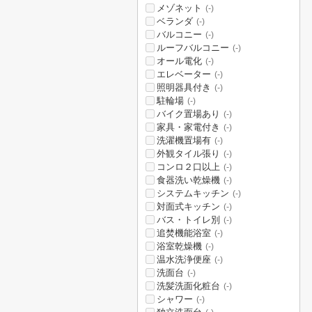
メゾネット
(-)
ベランダ
(-)
バルコニー
(-)
ルーフバルコニー
(-)
オール電化
(-)
エレベーター
(-)
照明器具付き
(-)
駐輪場
(-)
バイク置場あり
(-)
家具・家電付き
(-)
洗濯機置場有
(-)
外観タイル張り
(-)
コンロ２口以上
(-)
食器洗い乾燥機
(-)
システムキッチン
(-)
対面式キッチン
(-)
バス・トイレ別
(-)
追焚機能浴室
(-)
浴室乾燥機
(-)
温水洗浄便座
(-)
洗面台
(-)
洗髪洗面化粧台
(-)
シャワー
(-)