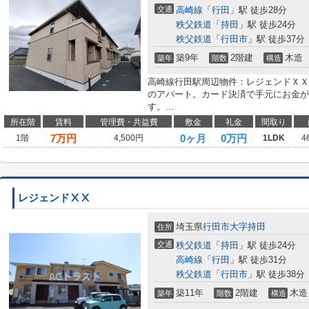
交通
高崎線
「
行田
」駅 徒歩28分
秩父鉄道
「
持田
」駅 徒歩24分
秩父鉄道
「
行田市
」駅 徒歩37分
築9年
2階建
木造
築年
階数
構造
高崎線行田駅周辺物件：レジェンドＸＸ
のアパート。カード決済で手元にお金が
す。...
所在階
賃料
管理費・共益費
敷金
礼金
間取り
7
万円
0ヶ月
0万円
1階
4,500円
1LDK
4
レジェンドⅩⅩ
埼玉県
行田市
大字持田
住所
交通
秩父鉄道
「
持田
」駅 徒歩24分
高崎線
「
行田
」駅 徒歩31分
秩父鉄道
「
行田市
」駅 徒歩38分
築11年
2階建
木造
築年
階数
構造