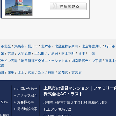
ま市北区
/
鴻巣市
/
桶川市
/
北本市
/
北足立郡伊奈町
/
比企郡吉見町
/
行田市
泉
/
東野
/
大字原市
/
土呂町
/
北新宿
/
吹上本町
/
谷津
/
小泉
宿ライン高海
/
埼玉新都市交通ニューシャトル
/
湘南新宿ライン宇須
/
東北本
北線
桶川
/
鴻巣
/
北本
/
宮原
/
吹上
/
行田
/
加茂宮
/
東宮原
上尾市の賃貸マンション｜ファミリー
お問い合わせ
株式会社AGトラスト
スタッフ紹介
50％
お客様の声
埼玉県上尾市谷津２丁目1-34 日和ビル1階
周辺施設検索
TEL:048-783-7832
ト無料