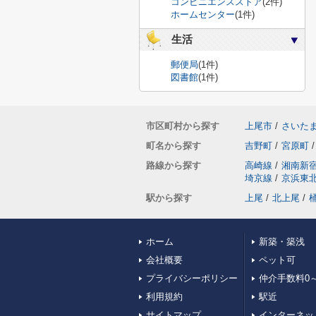
コンビニエンスストア
(2件)
ホームセンター
(1件)
生活
郵便局
(1件)
図書館
(1件)
市区町村から探す
上尾市
/
さいた
町名から探す
吉野町
/
宮原町
/
路線から探す
高崎線
/
湘南新
埼京線
/
京浜東
駅から探す
上尾
/
北上尾
/
ホーム
新築・築浅
会社概要
ペット可
プライバシーポリシー
仲介手数料0～
利用規約
駅近
サイトマップ
インターネッ