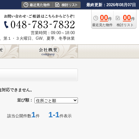
最終更新：2026年08月07日
00
00
件
件
最近見た物件
検討リスト
営業時間：09:00～18:00
、第１・３火曜日、GW、夏季、冬季休業
は対応できません。
並び順：
1
1-1
該当公開件数
件
件表示