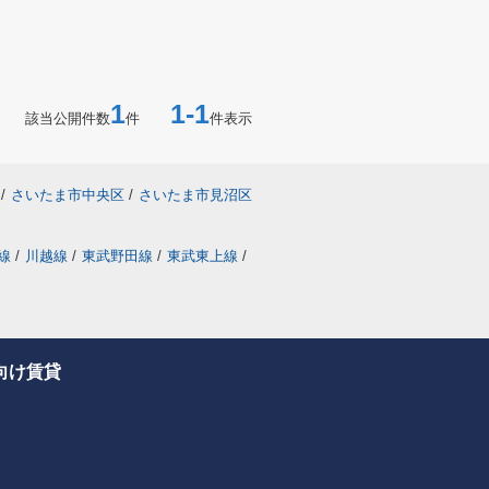
1
1-1
該当公開件数
件
件表示
/
さいたま市中央区
/
さいたま市見沼区
線
/
川越線
/
東武野田線
/
東武東上線
/
向け賃貸