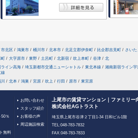
ま市北区
/
鴻巣市
/
桶川市
/
北本市
/
北足立郡伊奈町
/
比企郡吉見町
/
さいた
原町
/
大字原市
/
東野
/
土呂町
/
北新宿
/
吹上本町
/
谷津
/
北
宿ライン高海
/
埼玉新都市交通ニューシャトル
/
東北本線
/
湘南新宿ライン宇
京線
桶川
/
北本
/
鴻巣
/
宮原
/
吹上
/
行田
/
原市
/
東宮原
上尾市の賃貸マンション｜ファミリー
お問い合わせ
株式会社AGトラスト
スタッフ紹介
50％
お客様の声
埼玉県上尾市谷津２丁目1-34 日和ビル1階
周辺施設検索
TEL:048-783-7832
ト無料
FAX:048-783-7833