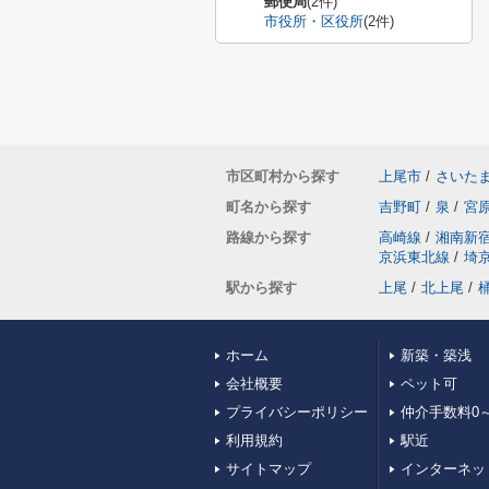
郵便局
(2件)
市役所・区役所
(2件)
市区町村から探す
上尾市
/
さいた
町名から探す
吉野町
/
泉
/
宮
路線から探す
高崎線
/
湘南新
京浜東北線
/
埼
駅から探す
上尾
/
北上尾
/
ホーム
新築・築浅
会社概要
ペット可
プライバシーポリシー
仲介手数料0～
利用規約
駅近
サイトマップ
インターネッ