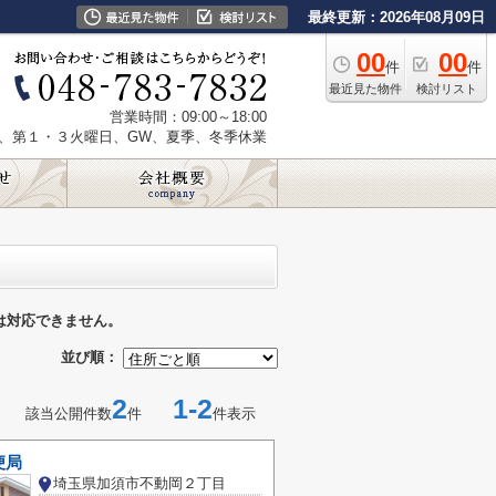
最終更新：2026年08月09日
00
00
件
件
最近見た物件
検討リスト
営業時間：09:00～18:00
、第１・３火曜日、GW、夏季、冬季休業
は対応できません。
並び順：
2
1-2
該当公開件数
件
件表示
便局
埼玉県加須市不動岡２丁目