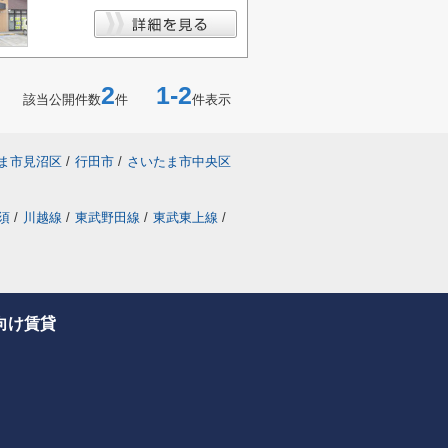
2
1-2
該当公開件数
件
件表示
ま市見沼区
/
行田市
/
さいたま市中央区
須
/
川越線
/
東武野田線
/
東武東上線
/
向け賃貸