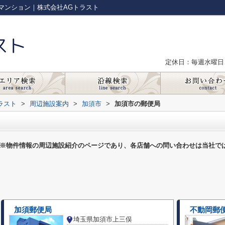
マンション｜株式会社AGトラスト
定休日：毎週水曜日
ラスト
>
周辺施設案内
>
加須市
>
加須市の郵便局
※物件情報の周辺施設紹介のページであり、各店舗への問い合わせは当社で
加須郵便局
不動岡郵
埼玉県加須市上三俣