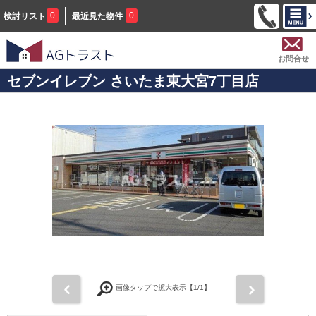
0
0
検討リスト
最近見た物件
お問合せ
セブンイレブン さいたま東大宮7丁目店
前
次
画像タップで拡大表示【
1
/1】