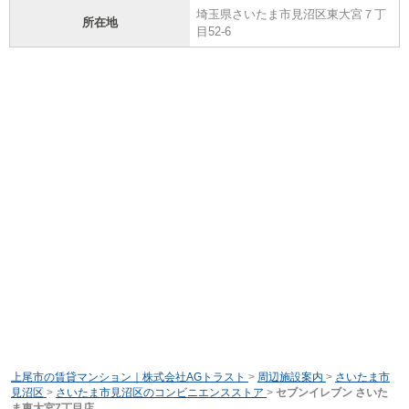
埼玉県さいたま市見沼区東大宮７丁
所在地
目52-6
上尾市の賃貸マンション｜株式会社AGトラスト
>
周辺施設案内
>
さいたま市
見沼区
>
さいたま市見沼区のコンビニエンスストア
>
セブンイレブン さいた
ま東大宮7丁目店