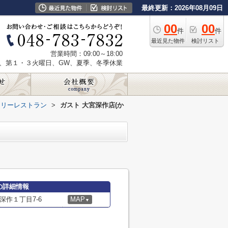
最終更新：2026年08月09日
00
00
件
件
最近見た物件
検討リスト
営業時間：09:00～18:00
、第１・３火曜日、GW、夏季、冬季休業
ミリーレストラン
>
ガスト 大宮深作店(か
の詳細情報
作１丁目7-6
MAP
▼