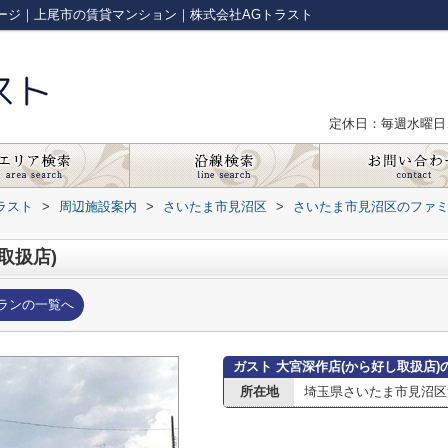
ページ｜上尾市の賃貸マンション｜株式会社AGトラスト
定休日：毎週水曜日
ラスト
>
周辺施設案内
>
さいたま市見沼区
>
さいたま市見沼区のファ
取扱店)
ランの一覧へ
ガスト 大宮深作店(から好し取扱店)
所在地
埼玉県さいたま市見沼区深