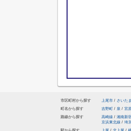
市区町村から探す
上尾市
/
さいた
町名から探す
吉野町
/
泉
/
宮
路線から探す
高崎線
/
湘南新
京浜東北線
/
埼
駅から探す
上尾
/
北上尾
/