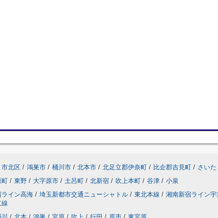
ま市北区
/
鴻巣市
/
桶川市
/
北本市
/
北足立郡伊奈町
/
比企郡吉見町
/
さいた
原町
/
東野
/
大字原市
/
土呂町
/
北新宿
/
吹上本町
/
谷津
/
小泉
宿ライン高海
/
埼玉新都市交通ニューシャトル
/
東北本線
/
湘南新宿ライン宇
京線
桶川
/
北本
/
鴻巣
/
宮原
/
吹上
/
行田
/
原市
/
東宮原