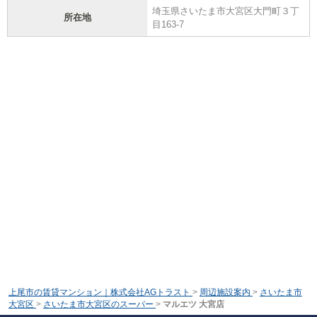
埼玉県さいたま市大宮区大門町３丁
所在地
目163-7
上尾市の賃貸マンション｜株式会社AGトラスト
>
周辺施設案内
>
さいたま市
大宮区
>
さいたま市大宮区のスーパー
>
マルエツ 大宮店