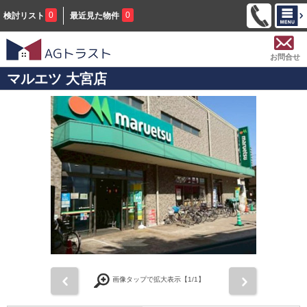
0
0
検討リスト
最近見た物件
お問合せ
マルエツ 大宮店
前
次
画像タップで拡大表示【
1
/1】