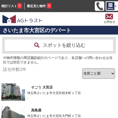
0
0
検討リスト
最近見た物件
お問合せ
さいたま市大宮区のデパート
スポットを絞り込む
※物件情報の周辺施設紹介のページであり、各店舗への問い合わせは当
社では対応できません。
該当件数
2
件
そごう 大宮店
埼玉県さいたま市大宮区桜木町１丁目
-
高島屋
埼玉県さいたま市大宮区大門町１丁目