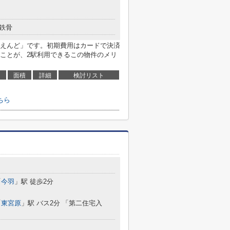
鉄骨
えんど」です。初期費用はカードで決済
ことが、2駅利用できるこの物件のメリ
面積
詳細
検討リスト
ちら
５
「
今羽
」駅 徒歩2分
「
東宮原
」駅 バス2分 「第二住宅入