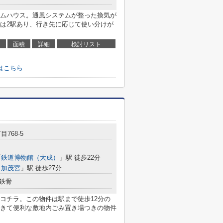
ムハウス。通風システムが整った換気が
は2駅あり、行き先に応じて使い分けが
面積
詳細
検討リスト
はこちら
目768-5
「
鉄道博物館（大成）
」駅 徒歩22分
「
加茂宮
」駅 徒歩27分
鉄骨
コチラ。この物件は駅まで徒歩12分の
きて便利な敷地内ごみ置き場つきの物件