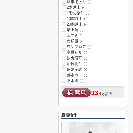
駐車場あり
(-)
2階以上
(-)
1階の物件
(-)
10階以上
(-)
20階以上
(-)
最上階
(-)
南向き
(-)
角部屋
(-)
ワンフロア
(-)
高層ビル
(-)
飲食店可
(-)
居抜物件
(-)
個別空調
(-)
都市ガス
(-)
下水道
(-)
13
件が該当
新着物件