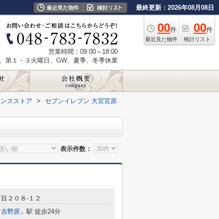
最終更新：2026年08月08日
00
00
件
件
最近見た物件
検討リスト
営業時間：09:00～18:00
、第１・３火曜日、GW、夏季、冬季休業
エンスストア
>
セブンイレブン 大宮宮原
表示件数：
目２０８-１２
「
吉野原
」駅 徒歩24分