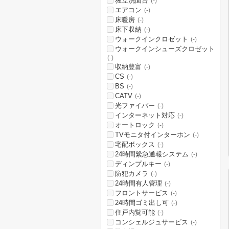
独立洗面台
(-)
エアコン
(-)
床暖房
(-)
床下収納
(-)
ウォークインクロゼット
(-)
ウォークインシューズクロゼット
(-)
収納豊富
(-)
CS
(-)
BS
(-)
CATV
(-)
光ファイバー
(-)
インターネット対応
(-)
オートロック
(-)
TVモニタ付インターホン
(-)
宅配ボックス
(-)
24時間緊急通報システム
(-)
ディンプルキー
(-)
防犯カメラ
(-)
24時間有人管理
(-)
フロントサービス
(-)
24時間ゴミ出し可
(-)
住戸内覧可能
(-)
コンシェルジュサービス
(-)