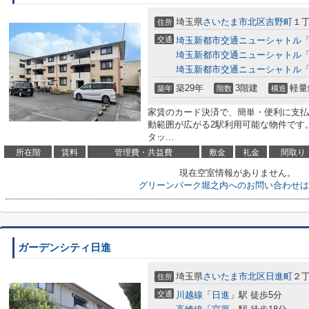
埼玉県
さいたま市北区
吉野町
１丁
住所
交通
埼玉新都市交通ニューシャトル
埼玉新都市交通ニューシャトル
埼玉新都市交通ニューシャトル
築29年
3階建
軽量
築年
階数
構造
家賃のカード決済で、簡単・便利に支払
動範囲が広がる2駅利用可能な物件です
タッ...
所在階
賃料
管理費・共益費
敷金
礼金
間取り
現在空室情報がありません。
グリーンパーク堀之内へのお問い合わせは
ガーデンシティ日進
埼玉県
さいたま市北区
日進町
２丁
住所
交通
川越線
「
日進
」駅 徒歩5分