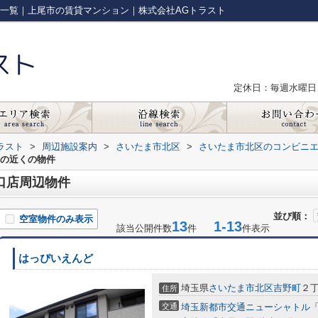
件一覧｜上尾市の賃貸マンション｜株式会社AGトラスト
定休日：毎週水曜日
ラスト
>
周辺施設案内
>
さいたま市北区
>
さいたま市北区のコンビニ
店の近くの物件
口店周辺物件
並び順：
空室物件のみ表示
13
1-13
該当公開件数
件
件表示
はっぴいえんど
埼玉県
さいたま市北区
吉野町
２丁
住所
交通
埼玉新都市交通ニューシャトル