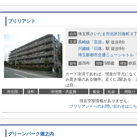
ブリリアント
埼玉県
さいたま市北区
日進町
３丁
住所
交通
高崎線
「
宮原
」駅 徒歩8分
川越線
「
日進
」駅 徒歩9分
埼玉新都市交通ニューシャトル
築26年
5階建
鉄筋
築年
階数
構造
カード決済であれば、現金が手元になく
み置き場のある物件。近くに2駅ある、
は自...
所在階
賃料
管理費・共益費
敷金
礼金
間取り
現在空室情報がありません。
ブリリアントへのお問い合わせはこち
グリーンパーク堀之内