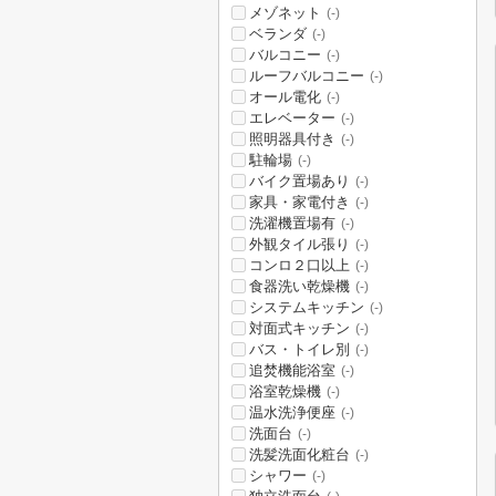
メゾネット
(-)
ベランダ
(-)
バルコニー
(-)
ルーフバルコニー
(-)
オール電化
(-)
エレベーター
(-)
照明器具付き
(-)
駐輪場
(-)
バイク置場あり
(-)
家具・家電付き
(-)
洗濯機置場有
(-)
外観タイル張り
(-)
コンロ２口以上
(-)
食器洗い乾燥機
(-)
システムキッチン
(-)
対面式キッチン
(-)
バス・トイレ別
(-)
追焚機能浴室
(-)
浴室乾燥機
(-)
温水洗浄便座
(-)
洗面台
(-)
洗髪洗面化粧台
(-)
シャワー
(-)