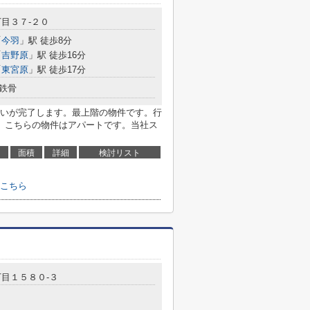
目３７-２０
「
今羽
」駅 徒歩8分
「
吉野原
」駅 徒歩16分
「
東宮原
」駅 徒歩17分
鉄骨
いが完了します。最上階の物件です。行
。こちらの物件はアパートです。当社ス
面積
詳細
検討リスト
こちら
目１５８０-３