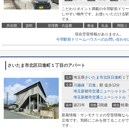
こだわりポイント満載の今羽駅前ドリー
しやすい物件です。お使いいただける駅
でき...
所在階
賃料
管理費・共益費
敷金
礼金
間取り
現在空室情報がありません。
今羽駅前ドリームハウスへのお問い合わせ
さいたま市北区日進町１丁目のアパート
埼玉県
さいたま市北区
日進町
１丁
住所
交通
川越線
「
日進
」駅 徒歩12分
埼玉新都市交通ニューシャトル
埼玉新都市交通ニューシャトル
築21年
2階建
軽量
築年
階数
構造
新着情報：サンモナリエの空室情報なら
立地です。気軽にごみを捨てることがで
です...