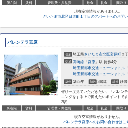
所在階
賃料
管理費・共益費
敷金
礼金
間取り
現在空室情報がありません。
さいたま市北区日進町１丁目のアパートへのお問い
パレンテラ宮原
埼玉県
さいたま市北区
宮原町
２丁
住所
交通
高崎線
「
宮原
」駅 徒歩4分
埼玉新都市交通ニューシャトル
埼玉新都市交通ニューシャトル
築25年
3階建
鉄骨
築年
階数
構造
ぜひ一度見ていただきたい、「パレンテ
ニングをする上で抑えたいポイントです
2駅...
所在階
賃料
管理費・共益費
敷金
礼金
間取り
現在空室情報がありません。
パレンテラ宮原へのお問い合わせはこ