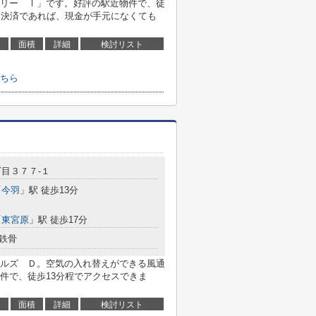
リー Ⅰ」です。好評の駅近物件で、徒
ド決済であれば、現金が手元になくても
面積
詳細
検討リスト
ちら
目３７７-１
「
今羽
」駅 徒歩13分
「
東宮原
」駅 徒歩17分
鉄骨
ルズ Ｄ。空気の入れ替えができる風通
件で、徒歩13分程でアクセスできま
面積
詳細
検討リスト