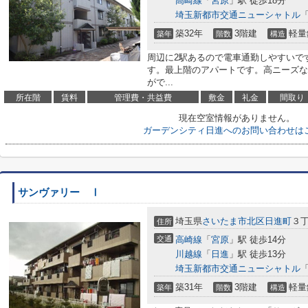
高崎線
「
宮原
」駅 徒歩18分
埼玉新都市交通ニューシャトル
築32年
3階建
軽量
築年
階数
構造
周辺に2駅あるので電車通勤しやすいで
す。最上階のアパートです。高ニーズな
がで...
所在階
賃料
管理費・共益費
敷金
礼金
間取り
現在空室情報がありません。
ガーデンシティ日進へのお問い合わせは
サンヴァリー Ⅰ
埼玉県
さいたま市北区
日進町
３丁
住所
交通
高崎線
「
宮原
」駅 徒歩14分
川越線
「
日進
」駅 徒歩13分
埼玉新都市交通ニューシャトル
築31年
3階建
軽量
築年
階数
構造