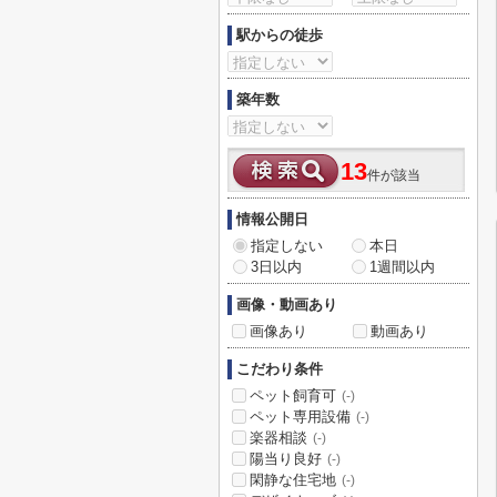
駅からの徒歩
築年数
13
件が該当
情報公開日
指定しない
本日
3日以内
1週間以内
画像・動画あり
画像あり
動画あり
こだわり条件
ペット飼育可
(-)
ペット専用設備
(-)
楽器相談
(-)
陽当り良好
(-)
閑静な住宅地
(-)