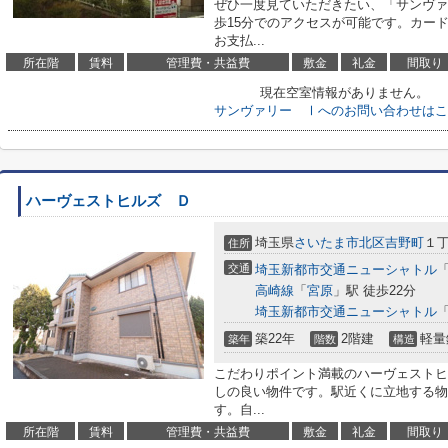
ぜひ一度見ていただきたい、「サンヴァ
歩15分でのアクセスが可能です。カー
お支払...
所在階
賃料
管理費・共益費
敷金
礼金
間取り
現在空室情報がありません。
サンヴァリー Ⅰへのお問い合わせはこ
ハーヴェストヒルズ Ｄ
埼玉県
さいたま市北区
吉野町
１丁
住所
交通
埼玉新都市交通ニューシャトル
高崎線
「
宮原
」駅 徒歩22分
埼玉新都市交通ニューシャトル
築22年
2階建
軽量
築年
階数
構造
こだわりポイント満載のハーヴェストヒ
しの良い物件です。駅近くに立地する物
す。自...
所在階
賃料
管理費・共益費
敷金
礼金
間取り