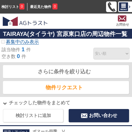
0
0
検討リスト
最近見た物件
お問合せ
TAIRAYA(タイラヤ) 宮原東口店の周辺物件一覧
募集中のみ表示
1
該当物件
件
0
空き数
件
さらに条件を絞り込む
物件リクエスト
チェックした物件をまとめて
検討リストに追加
お問い合わせ
ボヌール四季 Ⅴ
賃貸｜アパート