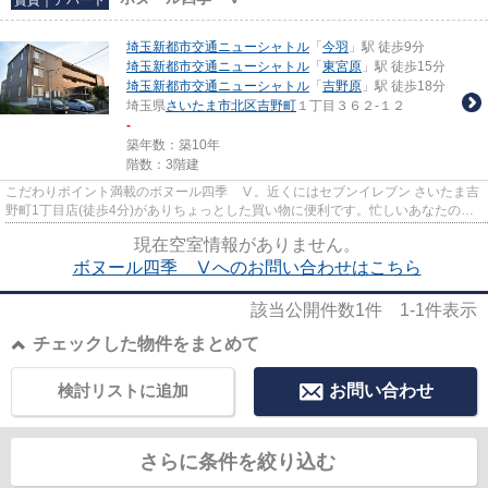
埼玉新都市交通ニューシャトル
「
今羽
」駅 徒歩9分
埼玉新都市交通ニューシャトル
「
東宮原
」駅 徒歩15分
埼玉新都市交通ニューシャトル
「
吉野原
」駅 徒歩18分
埼玉県
さいたま市北区
吉野町
１丁目３６２-１２
-
築年数：築10年
階数：3階建
こだわりポイント満載のボヌール四季 Ⅴ。近くにはセブンイレブン さいたま吉
野町1丁目店(徒歩4分)がありちょっとした買い物に便利です。忙しいあなたの時
間を有効的に使えるのが敷地...
現在空室情報がありません。
ボヌール四季 Ⅴへのお問い合わせはこちら
該当公開件数
1
件
1-1
件表示
チェックした物件をまとめて
検討リストに追加
お問い合わせ
さらに条件を絞り込む