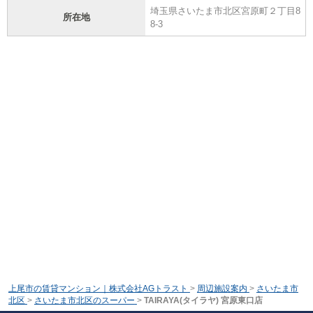
埼玉県さいたま市北区宮原町２丁目8
所在地
8-3
上尾市の賃貸マンション｜株式会社AGトラスト
>
周辺施設案内
>
さいたま市
北区
>
さいたま市北区のスーパー
>
TAIRAYA(タイラヤ) 宮原東口店