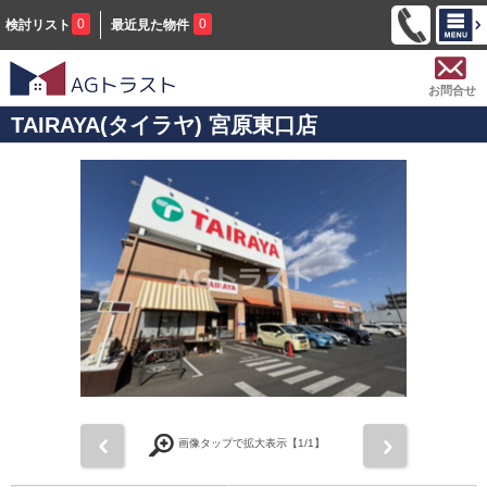
0
0
検討リスト
最近見た物件
お問合せ
TAIRAYA(タイラヤ) 宮原東口店
前
次
画像タップで拡大表示【
1
/1】