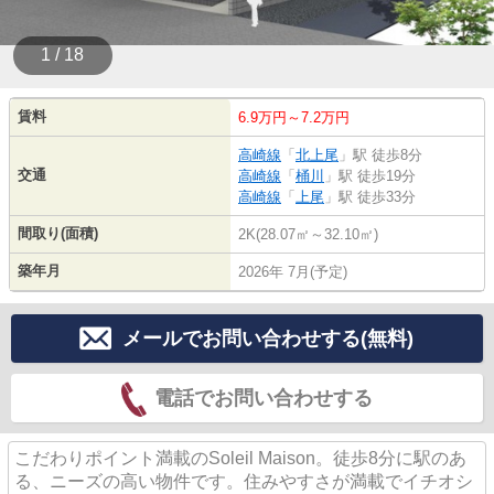
1 / 18
賃料
6.9万円～7.2万円
高崎線
「
北上尾
」駅 徒歩8分
交通
高崎線
「
桶川
」駅 徒歩19分
高崎線
「
上尾
」駅 徒歩33分
間取り(面積)
2K(28.07㎡～32.10㎡)
築年月
2026年 7月(予定)
メールでお問い合わせする(無料)
電話でお問い合わせする
こだわりポイント満載のSoleil Maison。徒歩8分に駅のあ
る、ニーズの高い物件です。住みやすさが満載でイチオシ