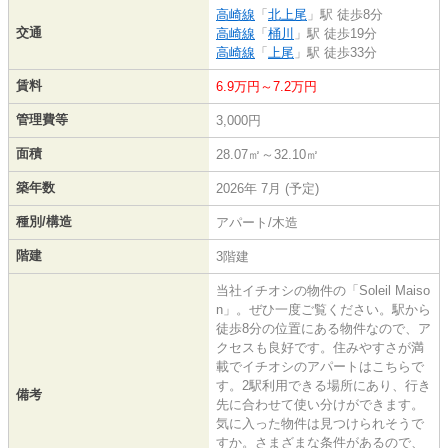
高崎線
「
北上尾
」駅 徒歩8分
交通
高崎線
「
桶川
」駅 徒歩19分
高崎線
「
上尾
」駅 徒歩33分
賃料
6.9万円～7.2万円
管理費等
3,000円
面積
28.07㎡～32.10㎡
築年数
2026年 7月 (予定)
種別/構造
アパート/木造
階建
3階建
当社イチオシの物件の「Soleil Maiso
n」。ぜひ一度ご覧ください。駅から
徒歩8分の位置にある物件なので、ア
クセスも良好です。住みやすさが満
載でイチオシのアパートはこちらで
す。2駅利用できる場所にあり、行き
備考
先に合わせて使い分けができます。
気に入った物件は見つけられそうで
すか。さまざまな条件があるので、