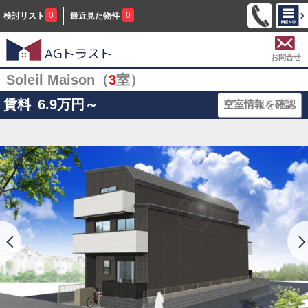
0
0
検討リスト
最近見た物件
お問合せ
Soleil Maison（
3
室）
賃料
6.9
万円～
空室情報を確認