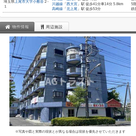
埼玉県
上尾市
大字小敷谷
２-
川越線
「
西大宮
」駅 徒歩41分車14分 5.8km
5
１
高崎線
「
北上尾
」駅 徒歩53分
鉄
物件情報
周辺施設
※写真や図と実際の現状とが異なる場合は現状を優先させていただきます