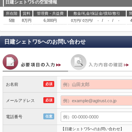
日建シェトワ5
の空室情報
所在階
賃料
管理費・共益費
敷金/礼金/保証金/償却/敷引
5階
8万円
6,000円
/
/
/
/
0万円
0万円
-
-
-
日建シェトワ5
へのお問い合わせ
お名前
必須
メールアドレス
必須
電話番号
任意
【日建シェトワ5へのお問い合わせ】