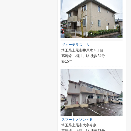
ヴューテラス Ａ
埼玉県上尾市井戸木４丁目
高崎線「桶川」駅 徒歩24分
築15年
スマートメゾン・Ｋ
埼玉県上尾市大字今泉
高崎線「上尾」駅 徒歩27分