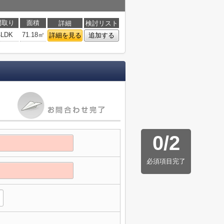
間取り
面積
詳細
検討リスト
4LDK
71.18㎡
詳細を見る
追加する
0
/
2
必須項目完了