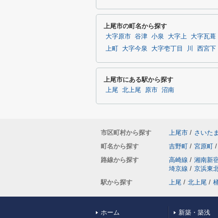
上尾市の町名から探す
大字原市
谷津
小泉
大字上
大字瓦葺
上町
大字今泉
大字壱丁目
川
西宮下
上尾市にある駅から探す
上尾
北上尾
原市
沼南
市区町村から探す
上尾市
/
さいた
町名から探す
吉野町
/
宮原町
/
路線から探す
高崎線
/
湘南新
埼京線
/
京浜東
駅から探す
上尾
/
北上尾
/
ホーム
新築・築浅