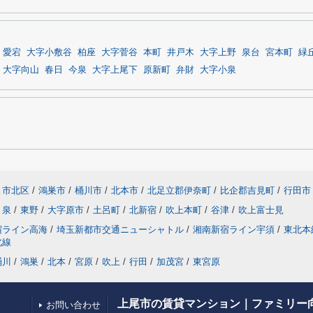
愛宕
大字小敷谷
柏座
大字菅谷
本町
井戸木
大字上野
泉台
宮本町
緑
大字向山
春日
今泉
大字上尾下
原新町
弁財
大字小泉
ま市北区
/
鴻巣市
/
桶川市
/
北本市
/
北足立郡伊奈町
/
比企郡吉見町
/
行田市
泉
/
東野
/
大字原市
/
土呂町
/
北新宿
/
吹上本町
/
谷津
/
吹上富士見
宿ライン高海
/
埼玉新都市交通ニューシャトル
/
湘南新宿ライン宇須
/
東北本
北線
桶川
/
鴻巣
/
北本
/
宮原
/
吹上
/
行田
/
加茂宮
/
東宮原
上尾市の賃貸マンション｜ファミリー
お問い合わせ