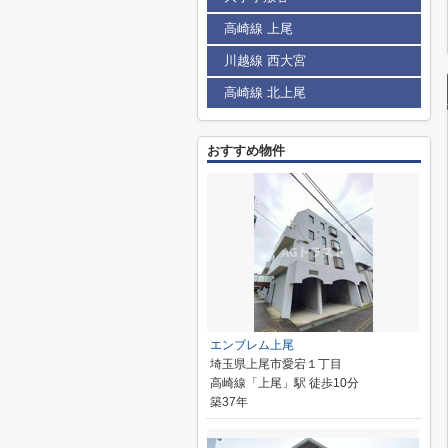
高崎線 上尾
川越線 西大宮
高崎線 北上尾
おすすめ物件
エンブレム上尾
埼玉県上尾市愛宕１丁目
高崎線「上尾」駅 徒歩10分
築37年