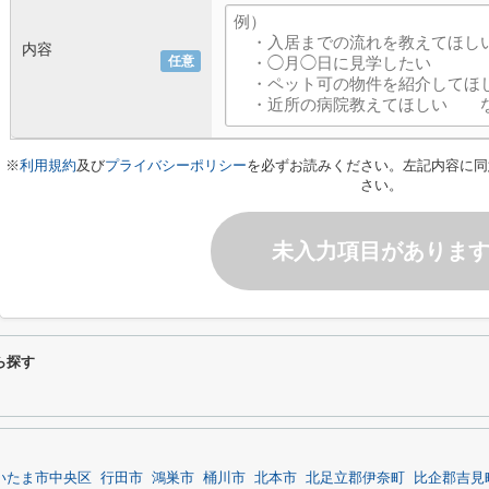
内容
任意
※
利用規約
及び
プライバシーポリシー
を必ずお読みください。左記内容に同
さい。
未入力項目がありま
ら探す
いたま市中央区
行田市
鴻巣市
桶川市
北本市
北足立郡伊奈町
比企郡吉見