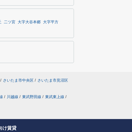
丘
二ツ宮
大字大谷本郷
大字平方
/
さいたま市中央区
/
さいたま市見沼区
線
/
川越線
/
東武野田線
/
東武東上線
/
向け賃貸