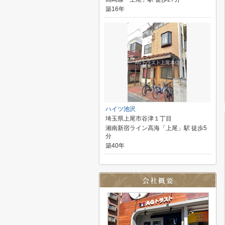
築16年
ハイツ池沢
埼玉県上尾市谷津１丁目
湘南新宿ライン高海「上尾」駅 徒歩5
分
築40年