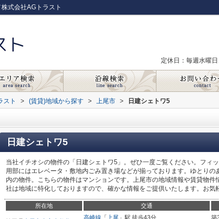
／株式会社AGトラスト
定休日：毎週水曜日
ラスト
>
(賃貸)地域から探す
>
上尾市
>
日建シェトワ5
日建シェトワ5
当社イチオシの物件の「日建シェトワ5」。ぜひ一度ご覧ください。フィッ
用部にはエレベータ・敷地内ごみ置き場などが揃っております。ゆとりの
内の物件。こちらの物件はマンションです。上尾市の地域情報や賃貸物件
社は地域に特化しておりますので、確かな情報をご提供いたします。お気
所在地
交通
高崎線
「
上尾
」駅 徒歩43分
築