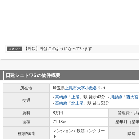
【外観】外はこのようになっています
コメント
日建シェトワ5
の物件概要
所在地
埼玉県
上尾市
大字小敷谷
２-１
高崎線
「
上尾
」駅 徒歩43分
川越線
「
西大宮
交通
高崎線
「
北上尾
」駅 徒歩53分
賃料
8万円
管理費・共
面積
71.18㎡
築年月（築
マンション / 鉄筋コンクリー
種別/構造
階建
ト