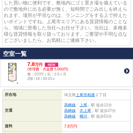
した買い物に便利です。敷地内にゴミ置き場を備えている
ので敷地外に出る必要が無く、短時間でごみ出しを終えら
れます。場所が平坦なのは、ランニングをする上で抑えた
いポイントですね。上尾市エリアにある賃貸情報のことな
ら、地域に密着した当社へお任せ下さい。当社は、多種多
様な賃貸情報を取り扱っております。ご要望や不明な点な
どございましたら、お気軽にご連絡下さい。
空室一覧
7.8
万
円
NEW
(管理費・共益費 5,000円)
敷：0万円｜礼：0.5ヶ月
2階 / 1K / 30.03㎡
所在地
埼玉県
上尾市
柏座
２丁目
高崎線
「
上尾
」駅 徒歩11分
交通
高崎線
「
北上尾
」駅 徒歩27分
高崎線
「
桶川
」駅 徒歩51分
賃料
7.8万円