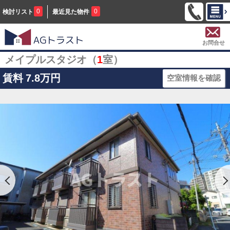
0
0
検討リスト
最近見た物件
お問合せ
メイプルスタジオ（
1
室）
賃料
7.8万円
空室情報を確認