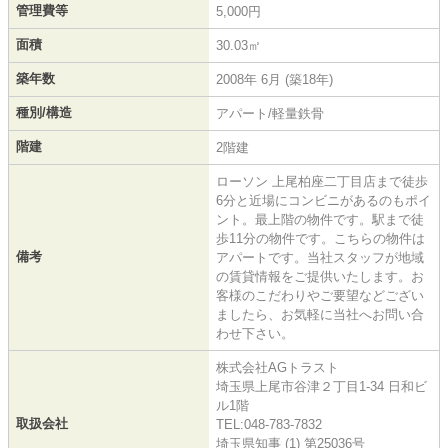
管理費等
5,000円
面積
30.03㎡
築年数
2008年 6月 (築18年)
種別/構造
アパート/軽量鉄骨
階建
2階建
ローソン 上尾柏座二丁目店まで徒歩
6分と近場にコンビニがあるのもポイ
ント。最上階の物件です。駅まで徒
歩11分の物件です。こちらの物件は
備考
アパートです。当社スタッフが地域
の賃貸情報をご提供いたします。お
客様のこだわりやご要望などござい
ましたら、お気軽に当社へお問い合
わせ下さい。
株式会社AGトラスト
埼玉県上尾市谷津２丁目1-34 日和ビ
ル1階
取扱会社
TEL:048-783-7832
埼玉県知事 (1) 第25036号