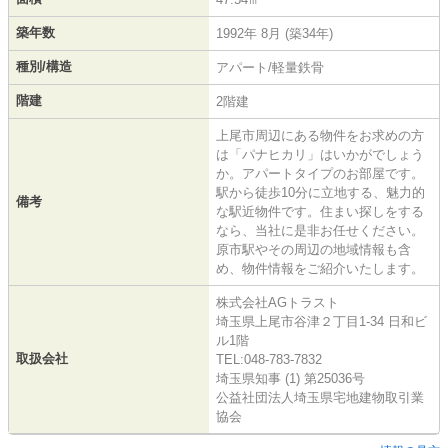
築年数
1992年 8月 (築34年)
種別/構造
アパート/軽量鉄骨
階建
2階建
上尾市周辺にある物件をお求めの方
は「パナヒカリ」はいかがでしょう
か。アパートタイプのお部屋です。
駅から徒歩10分に立地する、魅力的
備考
な駅近物件です。住まい探しをする
なら、当社に是非お任せください。
原市駅やその周辺の地域情報も含
め、物件情報をご紹介いたします。
株式会社AGトラスト
埼玉県上尾市谷津２丁目1-34 日和ビ
ル1階
取扱会社
TEL:048-783-7832
埼玉県知事 (1) 第25036号
公益社団法人埼玉県宅地建物取引業
協会