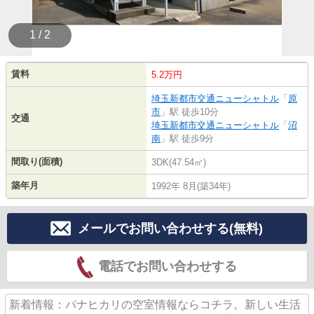
1 / 2
賃料
5.2万円
埼玉新都市交通ニューシャトル
「
原
市
」駅 徒歩10分
交通
埼玉新都市交通ニューシャトル
「
沼
南
」駅 徒歩9分
間取り(面積)
3DK(47.54㎡)
築年月
1992年 8月(築34年)
メールでお問い合わせする(無料)
電話でお問い合わせする
新着情報：パナヒカリの空室情報ならコチラ。新しい生活