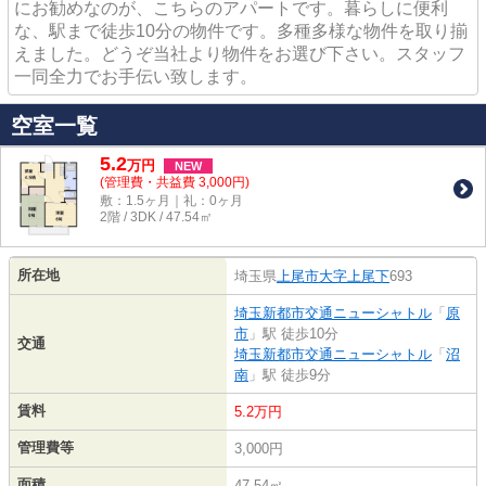
にお勧めなのが、こちらのアパートです。暮らしに便利
な、駅まで徒歩10分の物件です。多種多様な物件を取り揃
えました。どうぞ当社より物件をお選び下さい。スタッフ
一同全力でお手伝い致します。
空室一覧
5.2
万
円
NEW
(管理費・共益費 3,000円)
敷：1.5ヶ月｜礼：0ヶ月
2階 / 3DK / 47.54㎡
所在地
埼玉県
上尾市
大字上尾下
693
埼玉新都市交通ニューシャトル
「
原
市
」駅 徒歩10分
交通
埼玉新都市交通ニューシャトル
「
沼
南
」駅 徒歩9分
賃料
5.2万円
管理費等
3,000円
面積
47.54㎡