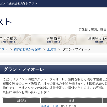
ョン／株式会社AGトラスト
定休日：毎週水曜日
ラスト
>
(賃貸)地域から探す
>
上尾市
>
グラン・フィオーレ
グラン・フィオーレ
こだわりポイント満載のグラン・フィオーレ。室内を明るく照らす陽射し
費用や家賃のカード決済で、月々の支払の手間を省けます。利便性の高い設
物件です。当社スタッフが地域の賃貸情報をご提供いたします。お客様の
気軽に当社へお問い合わせ下さい。
所在地
交通
高崎線
「
上尾
」駅 徒歩10分