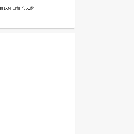
1-34 日和ビル1階
号