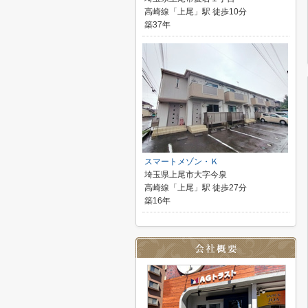
高崎線「上尾」駅 徒歩10分
築37年
スマートメゾン・Ｋ
埼玉県上尾市大字今泉
高崎線「上尾」駅 徒歩27分
築16年