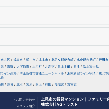
ま市北区
/
鴻巣市
/
桶川市
/
北本市
/
北足立郡伊奈町
/
比企郡吉見町
/
行田市
泉
/
東野
/
大字原市
/
土呂町
/
北新宿
/
吹上本町
/
谷津
/
吹上富士見
宿ライン高海
/
埼玉新都市交通ニューシャトル
/
湘南新宿ライン宇須
/
東北本
北線
桶川
/
鴻巣
/
北本
/
宮原
/
吹上
/
行田
/
加茂宮
/
東宮原
上尾市の賃貸マンション｜ファミリー
お問い合わせ
株式会社AGトラスト
スタッフ紹介