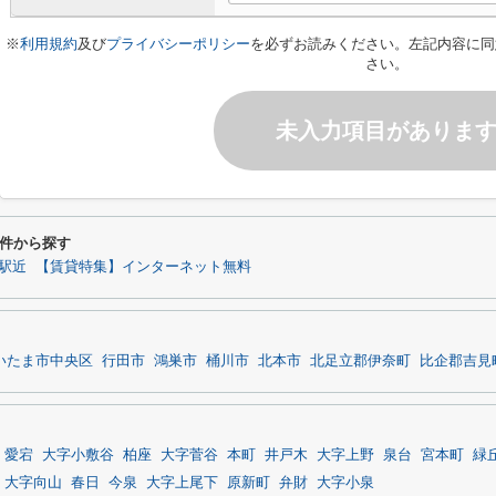
※
利用規約
及び
プライバシーポリシー
を必ずお読みください。左記内容に同
さい。
未入力項目がありま
件から探す
駅近
【賃貸特集】インターネット無料
いたま市中央区
行田市
鴻巣市
桶川市
北本市
北足立郡伊奈町
比企郡吉見
愛宕
大字小敷谷
柏座
大字菅谷
本町
井戸木
大字上野
泉台
宮本町
緑
大字向山
春日
今泉
大字上尾下
原新町
弁財
大字小泉