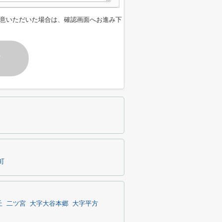
意いただいた場合は、確認画面へお進み下
す
町
丘
二ツ宮
大字大谷本郷
大字平方