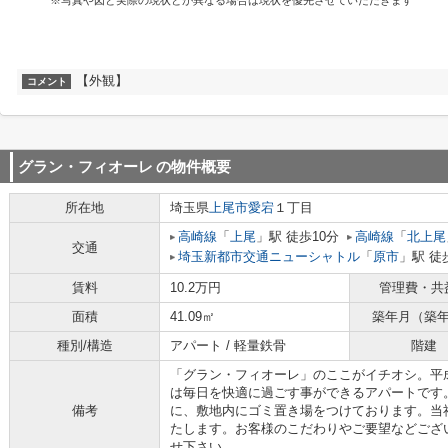
※写真や図と実際の現状とが異なる場合は現状を優先させていただきます
【外観】
コメント
グラン・フィオーレ
の物件概要
所在地
埼玉県
上尾市
愛宕
１丁目
高崎線
「
上尾
」駅 徒歩10分
高崎線
「
北上尾
交通
埼玉新都市交通ニューシャトル
「
原市
」駅 徒
賃料
10.2万円
管理費・共
面積
41.09㎡
築年月（築
種別/構造
アパート / 軽量鉄骨
階建
「グラン・フィオーレ」のここがイチオシ。平
は毎日を快適に過ごす事ができるアパートです
備考
に、敷地内にゴミ置き場をつけております。当
たします。お客様のこだわりやご要望などござ
せ下さい。