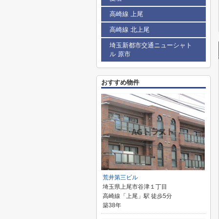
高崎線 上尾
高崎線 北上尾
埼玉新都市交通ニューシャト
ル 原市
おすすめ物件
荒井第三ビル
埼玉県上尾市谷津１丁目
高崎線「上尾」駅 徒歩5分
築38年