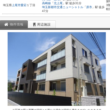
築
高崎線
「
北上尾
」駅 徒歩31分
埼玉県
上尾市
愛宕
１丁目
3
埼玉新都市交通ニューシャトル
「
原市
」駅 徒歩
軽
47分
物件情報
周辺施設