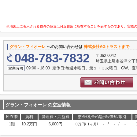
※地図上に表示される物件の位置は付近住所に所在することを表すものであり、実際
グラン・フィオーレ
へのお問い合わせは
株式会社AGトラストまで
048-783-7832
〒362-0042
埼玉県上尾市谷津２丁目1
09:00～18:00 定休日:毎週水曜日、第１・３火曜日、GW、
グラン・フィオーレ
の空室情報
所在階
賃料
管理費・共益費
敷金/礼金/保証金/償却/敷引
1階
10.2万円
6,000円
/
/
/
/
0万円
1ヶ月
-
-
-