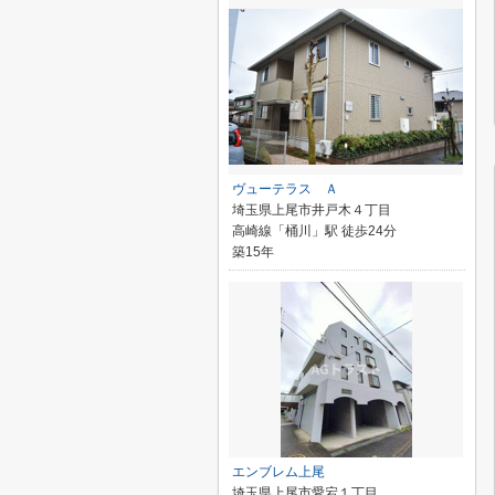
ヴューテラス Ａ
埼玉県上尾市井戸木４丁目
高崎線「桶川」駅 徒歩24分
築15年
エンブレム上尾
埼玉県上尾市愛宕１丁目