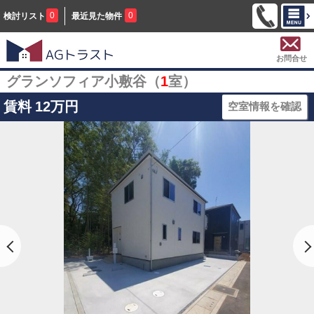
0
0
検討リスト
最近見た物件
お問合せ
グランソフィア小敷谷（
1
室）
賃料
12万円
空室情報を確認