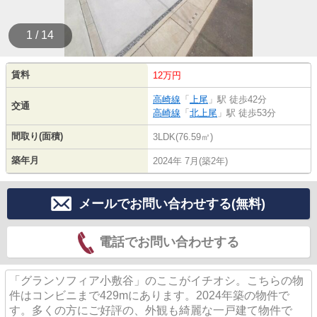
1 / 14
賃料
12万円
高崎線
「
上尾
」駅 徒歩42分
交通
高崎線
「
北上尾
」駅 徒歩53分
間取り(面積)
3LDK(76.59㎡)
築年月
2024年 7月(築2年)
メールでお問い合わせする(無料)
電話でお問い合わせする
「グランソフィア小敷谷」のここがイチオシ。こちらの物
件はコンビニまで429mにあります。2024年築の物件で
す。多くの方にご好評の、外観も綺麗な一戸建て物件で