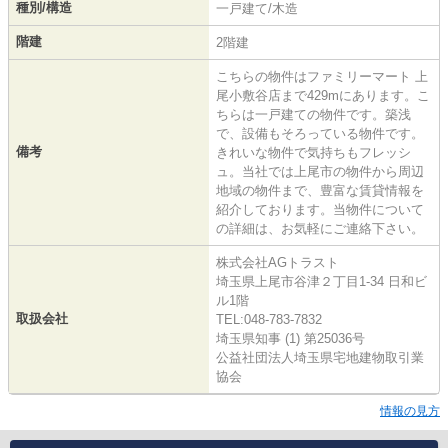
種別/構造
一戸建て/木造
階建
2階建
こちらの物件はファミリーマート 上
尾小敷谷店まで429mにあります。こ
ちらは一戸建ての物件です。築浅
で、設備もそろっている物件です。
備考
きれいな物件で気持ちもフレッシ
ュ。当社では上尾市の物件から周辺
地域の物件まで、豊富な賃貸情報を
紹介しております。当物件について
の詳細は、お気軽にご連絡下さい。
株式会社AGトラスト
埼玉県上尾市谷津２丁目1-34 日和ビ
ル1階
取扱会社
TEL:048-783-7832
埼玉県知事 (1) 第25036号
公益社団法人埼玉県宅地建物取引業
協会
情報の見方