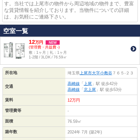
す。当社では上尾市の物件から周辺地域の物件まで、豊富
な賃貸情報を紹介しております。当物件についての詳細
は、お気軽にご連絡下さい。
空室一覧
12
万
円
NEW
(管理費・共益費 -)
敷：1ヶ月｜礼：1ヶ月
1-2階 / 3LDK / 76.59㎡
所在地
埼玉県
上尾市
大字小敷谷
７６５-２３
高崎線
「
上尾
」駅 徒歩42分
交通
高崎線
「
北上尾
」駅 徒歩53分
賃料
12万円
管理費等
-
面積
76.59㎡
築年数
2024年 7月 (築2年)