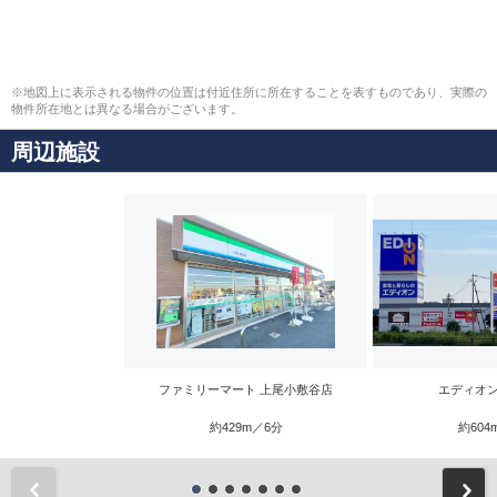
※地図上に表示される物件の位置は付近住所に所在することを表すものであり、実際の
物件所在地とは異なる場合がございます。
周辺施設
ファミリーマート 上尾小敷谷店
エディオン
約429m／6分
約604
前