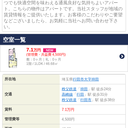
つでも快適空間を味わえる通風良好な気持ちよいアパー
ト。こちらの物件はアパートです。当社スタッフが地域の
賃貸情報をご提供いたします。お客様のこだわりやご要望
などございましたら、お気軽に当社へお問い合わせ下さ
い。
空室一覧
7.1
万
円
NEW
(管理費・共益費 4,500円)
敷：0ヶ月｜礼：0ヶ月
1階 / 1LDK / 46.68㎡
所在地
埼玉県
行田市
大字持田
秩父鉄道
「
持田
」駅 徒歩24分
交通
高崎線
「
行田
」駅 徒歩31分
秩父鉄道
「
行田市
」駅 徒歩38分
賃料
7.1万円
管理費等
4,500円