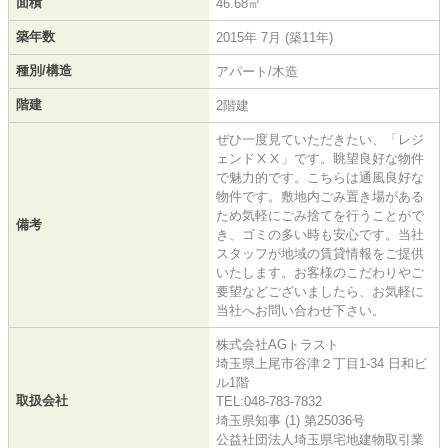
面積
46.68㎡
築年数
2015年 7月 (築11年)
種別/構造
アパート/木造
階建
2階建
ぜひ一度見ていただきたい、「レジ
ェンドⅩⅩ」です。眺望良好な物件
で魅力的です。こちらは通風良好な
物件です。敷地内ごみ置き場がある
ため気軽にごみ捨てを行うことがで
備考
き、ゴミの多い時も安心です。当社
スタッフが地域の賃貸情報をご提供
いたします。お客様のこだわりやご
要望などございましたら、お気軽に
当社へお問い合わせ下さい。
株式会社AGトラスト
埼玉県上尾市谷津２丁目1-34 日和ビ
ル1階
取扱会社
TEL:048-783-7832
埼玉県知事 (1) 第25036号
公益社団法人埼玉県宅地建物取引業