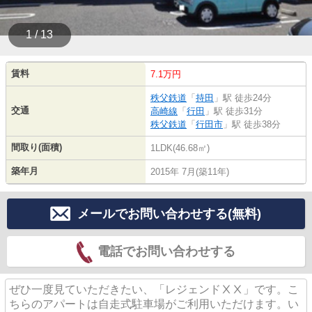
1 / 13
賃料
7.1万円
秩父鉄道
「
持田
」駅 徒歩24分
交通
高崎線
「
行田
」駅 徒歩31分
秩父鉄道
「
行田市
」駅 徒歩38分
間取り(面積)
1LDK(46.68㎡)
築年月
2015年 7月(築11年)
メールでお問い合わせする(無料)
電話でお問い合わせする
ぜひ一度見ていただきたい、「レジェンドⅩⅩ」です。こ
ちらのアパートは自走式駐車場がご利用いただけます。い