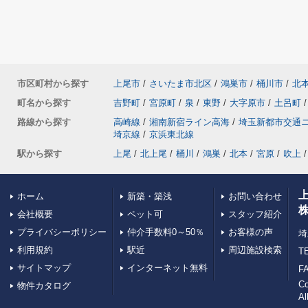
市区町村から探す
上尾市
/
さいたま市北区
/
鴻巣市
/
桶川市
/
北
町名から探す
吉野町
/
宮原町
/
泉
/
東野
/
大字原市
/
土呂町
/
路線から探す
高崎線
/
湘南新宿ライン高海
/
埼玉新都市交通
埼京線
/
京浜東北線
駅から探す
上尾
/
北上尾
/
桶川
/
鴻巣
/
北本
/
宮原
/
吹上
/
ホーム
新築・築浅
お問い合わせ
会社概要
ペット可
スタッフ紹介
プライバシーポリシー
仲介手数料0～50％
お客様の声
埼
利用規約
駅近
周辺施設検索
TE
サイトマップ
インターネット無料
FA
C
物件カタログ
Al