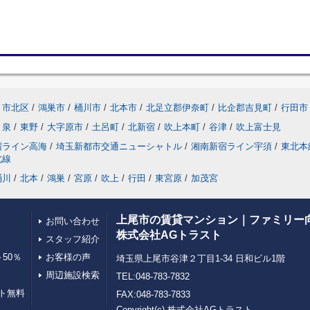
ま市北区
/
鴻巣市
/
桶川市
/
北本市
/
北足立郡伊奈町
/
比企郡吉見町
/
行田市
泉
/
東野
/
大字原市
/
土呂町
/
北新宿
/
吹上本町
/
谷津
/
吹上富士見
宿ライン高海
/
埼玉新都市交通ニューシャトル
/
湘南新宿ライン宇須
/
東北本
北線
桶川
/
北本
/
鴻巣
/
宮原
/
吹上
/
行田
/
東宮原
/
加茂宮
上尾市の賃貸マンション｜ファミリー
お問い合わせ
株式会社AGトラスト
スタッフ紹介
50％
お客様の声
埼玉県上尾市谷津２丁目1-34 日和ビル1階
周辺施設検索
TEL:048-783-7832
ト無料
FAX:048-783-7833
Copyright(c) 株式会社AGトラスト