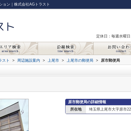
ション｜株式会社AGトラスト
定休日：毎週水曜日
ラスト
>
周辺施設案内
>
上尾市
>
上尾市の郵便局
>
原市郵便局
原市郵便局の詳細情報
所在地
埼玉県上尾市大字原市22