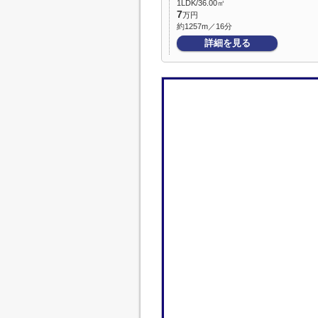
1LDK/36.00㎡
7
万円
約1257m／16分
詳細を見る