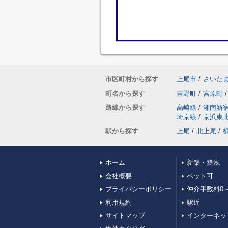
市区町村から探す
上尾市
/
さいた
町名から探す
吉野町
/
宮原町
/
路線から探す
高崎線
/
湘南新
埼京線
/
京浜東
駅から探す
上尾
/
北上尾
/
ホーム
新築・築浅
会社概要
ペット可
プライバシーポリシー
仲介手数料0～
利用規約
駅近
サイトマップ
インターネッ