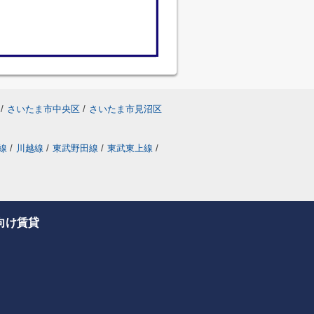
/
さいたま市中央区
/
さいたま市見沼区
線
/
川越線
/
東武野田線
/
東武東上線
/
向け賃貸