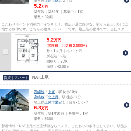
埼玉県
上尾市
愛宕
２丁目
5.2
万円
築年数：築35年 ｜募集中：
1室
階数：2階建
こだわりポイント満載のハイツＫＥＩ。幅広い層に好評な、駅から徒歩10分に立
地する物件です。こちらの物件はアパートです。最上階の物件です。当社スタッ
フが地域の賃貸情報をご提供...
5.2
万
円
(管理費・共益費 2,000円)
敷：1ヶ月｜礼：1ヶ月
所在階：2階
間取り：2DK
面積：43.00㎡
NAT上尾
賃貸｜アパート
高崎線
「
上尾
」駅 徒歩10分
高崎線
「
北上尾
」駅 徒歩37分
埼玉県
上尾市
愛宕
１丁目８-１６-７
6.3
万円
築年数：築1年未満 ｜募集中：
1室
階数：3階建
新着情報：NAT上尾の空室情報ならコチラ。こだわりの条件として多い、駅徒歩
10分の物件です。敷地内ごみ置き場付き物件です。こちらの物件はアパートで