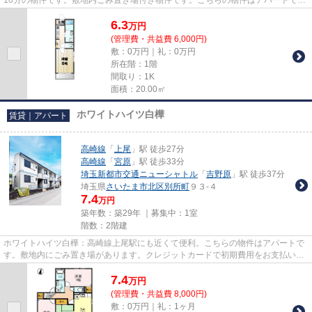
す。上尾市エリアにある賃貸情報...
6.3
万
円
(管理費・共益費 6,000円)
敷：0万円｜礼：0万円
所在階：1階
間取り：1K
面積：20.00㎡
ホワイトハイツ白樺
賃貸｜アパート
高崎線
「
上尾
」駅 徒歩27分
高崎線
「
宮原
」駅 徒歩33分
埼玉新都市交通ニューシャトル
「
吉野原
」駅 徒歩37分
埼玉県
さいたま市北区
別所町
９３-４
7.4
万円
築年数：築29年 ｜募集中：
1室
階数：2階建
ホワイトハイツ白樺：高崎線上尾駅にも近くて便利。こちらの物件はアパートで
す。敷地内にごみ置き場があります。クレジットカードで初期費用をお支払いい
ただける物件です。賃貸物件...
7.4
万
円
(管理費・共益費 8,000円)
敷：0万円｜礼：1ヶ月