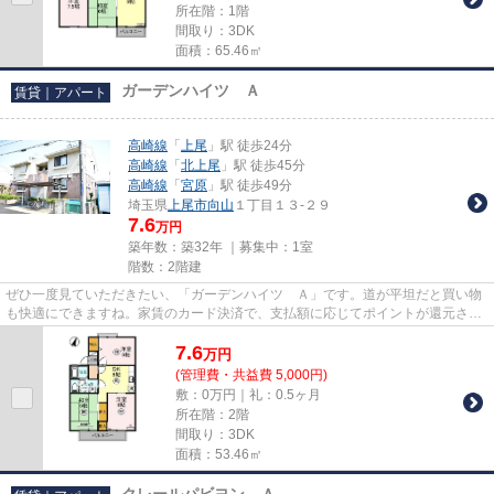
所在階：1階
間取り：3DK
面積：65.46㎡
ガーデンハイツ Ａ
賃貸｜アパート
高崎線
「
上尾
」駅 徒歩24分
高崎線
「
北上尾
」駅 徒歩45分
高崎線
「
宮原
」駅 徒歩49分
埼玉県
上尾市
向山
１丁目１３-２９
7.6
万円
築年数：築32年 ｜募集中：
1室
階数：2階建
ぜひ一度見ていただきたい、「ガーデンハイツ Ａ」です。道が平坦だと買い物
も快適にできますね。家賃のカード決済で、支払額に応じてポイントが還元され
ます。最上階の物件です。当...
7.6
万
円
(管理費・共益費 5,000円)
敷：0万円｜礼：0.5ヶ月
所在階：2階
間取り：3DK
面積：53.46㎡
クレールパビヨン Ａ