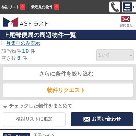
0
0
検討リスト
最近見た物件
お問合せ
上尾郵便局の周辺物件一覧
募集中のみ表示
10
該当物件
件
9
空き数
件
さらに条件を絞り込む
物件リクエスト
チェックした物件をまとめて
検討リストに追加
お問い合わせ
王子ハイツ
賃貸｜アパート