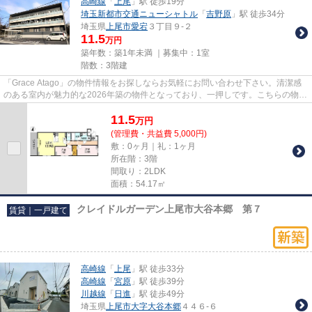
高崎線
「
上尾
」駅 徒歩19分
埼玉新都市交通ニューシャトル
「
吉野原
」駅 徒歩34分
埼玉県
上尾市
愛宕
３丁目９-２
11.5
万円
築年数：築1年未満 ｜募集中：
1室
階数：3階建
「Grace Atago」の物件情報をお探しならお気軽にお問い合わせ下さい。清潔感
のある室内が魅力的な2026年築の物件となっており、一押しです。こちらの物件
はアパートです。当物件以外に...
11.5
万
円
(管理費・共益費 5,000円)
敷：0ヶ月｜礼：1ヶ月
所在階：3階
間取り：2LDK
面積：54.17㎡
クレイドルガーデン上尾市大谷本郷 第７
賃貸｜一戸建て
高崎線
「
上尾
」駅 徒歩33分
高崎線
「
宮原
」駅 徒歩39分
川越線
「
日進
」駅 徒歩49分
埼玉県
上尾市
大字大谷本郷
４４６-６