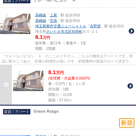
賃貸｜アパート
高崎線
「
上尾
」駅 徒歩30分
高崎線
「
宮原
」駅 徒歩30分
埼玉新都市交通ニューシャトル
「
吉野原
」駅 徒歩33分
埼玉県
さいたま市北区
別所町
６０-２１
8.1
万円
築年数：築21年 ｜募集中：
1室
階数：2階建
「クレールパビヨン Ａ」のここがイチオシ。こちらの物件はアパートです。周
辺に駅が二つあり、交通の利便性が高いです。初期費用や家賃のカード決済で、
月々の支払の手間を省けます...
8.1
万
円
(管理費・共益費 8,000円)
敷：0万円｜礼：1ヶ月
所在階：1階
間取り：2LDK
面積：57.93㎡
Grace Atago
賃貸｜アパート