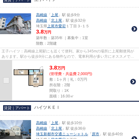
高崎線
「
上尾
」駅 徒歩9分
高崎線
「
北上尾
」駅 徒歩32分
埼玉県
上尾市
愛宕
１丁目３-１５
3.8
万円
築年数：築35年 ｜募集中：
1室
階数：2階建
王子ハイツ：高崎線上尾駅にも近くて便利。家から345mの場所に上尾郵便局が
あります。駅から徒歩9分にある物件なので、電車利用が多い方にオススメで
す。こちらの物件はアパートです。...
3.8
万
円
(管理費・共益費 2,000円)
敷：1ヶ月｜礼：0万円
所在階：2階
間取り：1K
面積：16.00㎡
ハイツＫＥＩ
賃貸｜アパート
高崎線
「
上尾
」駅 徒歩10分
高崎線
「
北上尾
」駅 徒歩36分
埼玉新都市交通ニューシャトル
「
原市
」駅 徒歩40分