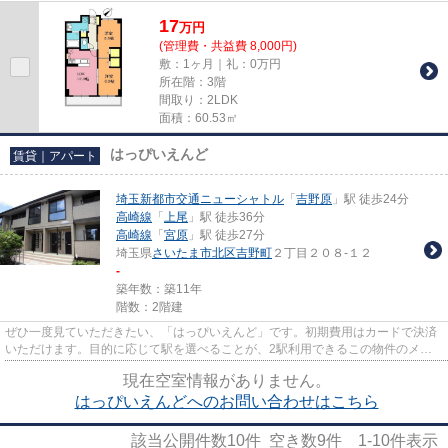
便性の高いマンションです。上...
17
万
円
(管理費・共益費 8,000円)
敷：1ヶ月｜礼：0万円
所在階：3階
間取り：2LDK
面積：60.53㎡
はっぴいえんど
賃貸｜アパート
埼玉新都市交通ニューシャトル
「
吉野原
」駅 徒歩24分
高崎線
「
上尾
」駅 徒歩36分
高崎線
「
宮原
」駅 徒歩27分
埼玉県
さいたま市北区
吉野町
２丁目２０８-１２
-
築年数：築11年
階数：2階建
ぜひ一度見ていただきたい、「はっぴいえんど」です。初期費用はカードで決済
いただけます。目的に応じて駅を選べることが、2駅利用できるこの物件のメリ
ットです。陽当りの良さが魅力...
現在空室情報がありません。
はっぴいえんどへのお問い合わせはこちら
該当公開件数
10
件 空き数
9
件
1-10
件表示