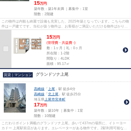
15
万円
築年数：築1年未満 ｜募集中：
1室
階数：2階建
この物件は内観も綺麗で設備も充実した、2025年築となっています。こちらの物
件は一戸建てです。当社が扱う物件は、お客様がご満足いただける物件ばかりと
なっています。高崎線上尾周...
15
万
円
(管理費・共益費 -)
敷：1ヶ月｜礼：0ヶ月
所在階：1-2階
間取り：4LDK
面積：95.17㎡
グランドソナ上尾
賃貸｜マンション
高崎線
「
上尾
」駅 徒歩4分
高崎線
「
北上尾
」駅 徒歩25分
埼玉県
上尾市
宮本町
17
万円
築年数：築10年 ｜募集中：
1室
階数：10階建
こだわりポイント満載のグランドソナ上尾。歩いて437mの場所に、イトーヨー
カドー 上尾駅前店があります。エレベーターがある物件です。2駅利用可能な利