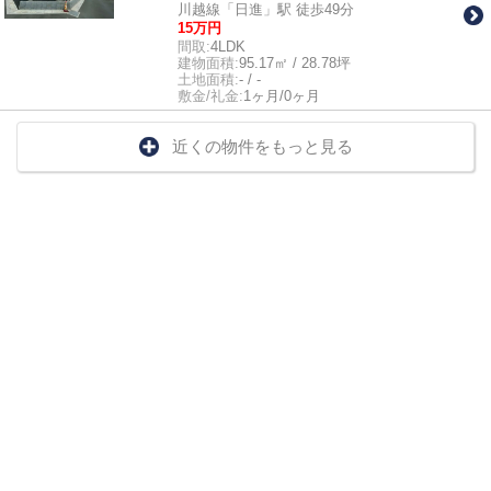
川越線「日進」駅 徒歩49分
15万円
間取:
4LDK
建物面積:
95.17㎡ / 28.78坪
土地面積:
- / -
敷金/礼金:
1ヶ月/0ヶ月
近くの物件をもっと見る