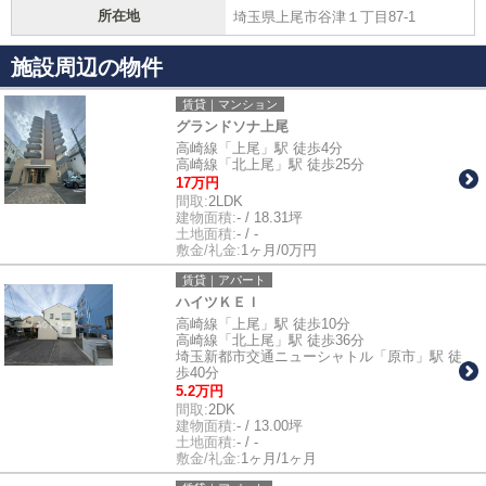
所在地
埼玉県上尾市谷津１丁目87-1
施設周辺の物件
賃貸｜マンション
グランドソナ上尾
高崎線「上尾」駅 徒歩4分
高崎線「北上尾」駅 徒歩25分
17万円
間取:
2LDK
建物面積:
- / 18.31坪
土地面積:
- / -
敷金/礼金:
1ヶ月/0万円
賃貸｜アパート
ハイツＫＥＩ
高崎線「上尾」駅 徒歩10分
高崎線「北上尾」駅 徒歩36分
埼玉新都市交通ニューシャトル「原市」駅 徒
歩40分
5.2万円
間取:
2DK
建物面積:
- / 13.00坪
土地面積:
- / -
敷金/礼金:
1ヶ月/1ヶ月