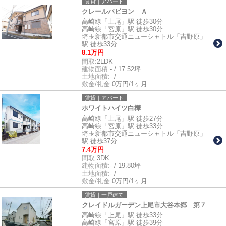
賃貸｜アパート
クレールパビヨン Ａ
高崎線「上尾」駅 徒歩30分
高崎線「宮原」駅 徒歩30分
埼玉新都市交通ニューシャトル「吉野原」
駅 徒歩33分
8.1万円
間取:
2LDK
建物面積:
- / 17.52坪
土地面積:
- / -
敷金/礼金:
0万円/1ヶ月
賃貸｜アパート
ホワイトハイツ白樺
高崎線「上尾」駅 徒歩27分
高崎線「宮原」駅 徒歩33分
埼玉新都市交通ニューシャトル「吉野原」
駅 徒歩37分
7.4万円
間取:
3DK
建物面積:
- / 19.80坪
土地面積:
- / -
敷金/礼金:
0万円/1ヶ月
賃貸｜一戸建て
クレイドルガーデン上尾市大谷本郷 第７
高崎線「上尾」駅 徒歩33分
高崎線「宮原」駅 徒歩39分