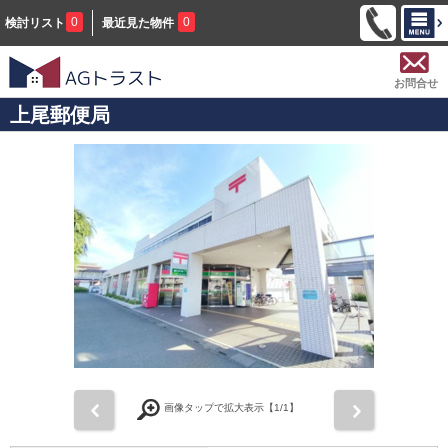
0
0
検討リスト
最近見た物件
お問合せ
上尾郵便局
前
次
画像タップで拡大表示【
1
/1】