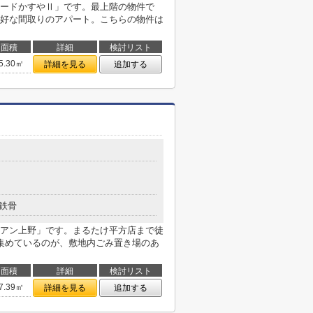
ードかすやⅡ」です。最上階の物件で
好な間取りのアパート。こちらの物件は
面積
詳細
検討リスト
5.30㎡
詳細を見る
追加する
鉄骨
アン上野」です。まるたけ平方店まで徒
集めているのが、敷地内ごみ置き場のあ
面積
詳細
検討リスト
7.39㎡
詳細を見る
追加する