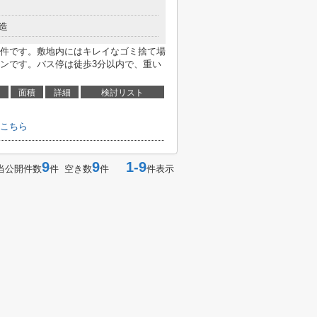
造
件です。敷地内にはキレイなゴミ捨て場
ンです。バス停は徒歩3分以内で、重い
面積
詳細
検討リスト
こちら
9
9
1-9
当公開件数
件 空き数
件
件表示