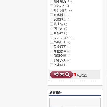
駐車場あり
(-)
2階以上
(-)
1階の物件
(-)
10階以上
(-)
20階以上
(-)
最上階
(-)
南向き
(-)
角部屋
(-)
ワンフロア
(-)
高層ビル
(-)
飲食店可
(-)
居抜物件
(-)
個別空調
(-)
都市ガス
(-)
下水道
(-)
9
件が該当
新着物件