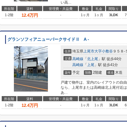
い高...
所在階
賃料
管理費・共益費
敷金
礼金
間取り
12.4
万円
1-2階
-
1ヶ月
1ヶ月
3LDK
7
グランソフィアニューパークサイドⅡ A -
埼玉県
上尾市
大字小敷谷
９５８-
住所
交通
高崎線
「
北上尾
」駅 徒歩44分
高崎線
「
上尾
」駅 徒歩41分
予定
2階建
木造
築年
階数
構造
戸建て物件は、室内のレイアウトの自由
なら、上尾市または高崎線北上尾付近は
あ...
所在階
賃料
管理費・共益費
敷金
礼金
間取り
12.4
万円
1-2階
-
1ヶ月
1ヶ月
3LDK
6