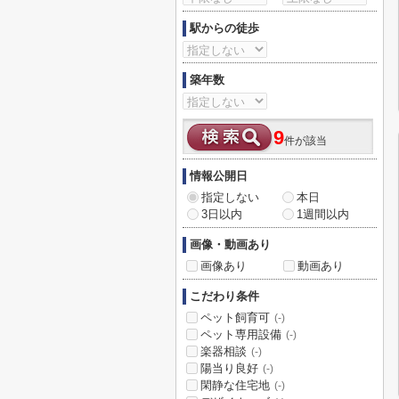
駅からの徒歩
築年数
9
件が該当
情報公開日
指定しない
本日
3日以内
1週間以内
画像・動画あり
画像あり
動画あり
こだわり条件
ペット飼育可
(-)
ペット専用設備
(-)
楽器相談
(-)
陽当り良好
(-)
閑静な住宅地
(-)