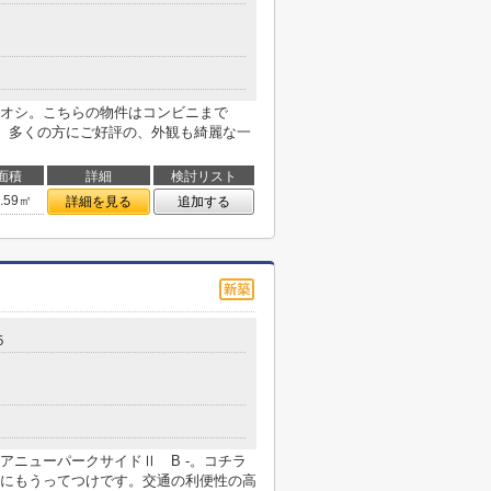
オシ。こちらの物件はコンビニまで
です。多くの方にご好評の、外観も綺麗な一
面積
詳細
検討リスト
6.59㎡
詳細を見る
追加する
５
アニューパークサイドⅡ B -。コチラ
にもうってつけです。交通の利便性の高