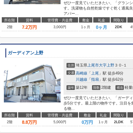
ぜひ一度見ていただきたい、「グランシ
す。洗濯物も自然乾燥ですぐ乾く通風良
アパー...
所在階
賃料
管理費・共益費
敷金
礼金
間取り
7.2
万円
0ヶ月
2階
3,000円
1ヶ月
2DK
4
ガーディアン上野
埼玉県
上尾市
大字上野
３０-１
住所
交通
高崎線
「
上尾
」駅 徒歩49分
川越線
「
指扇
」駅 徒歩62分
築12年
2階建
軽量
築年
階数
構造
ぜひ一度見ていただきたい、「ガーディ
歩5分です。最上階の物件です。注目を
る物...
所在階
賃料
管理費・共益費
敷金
礼金
間取り
8.8
万円
0万円
2階
5,000円
1ヶ月
2LDK
5