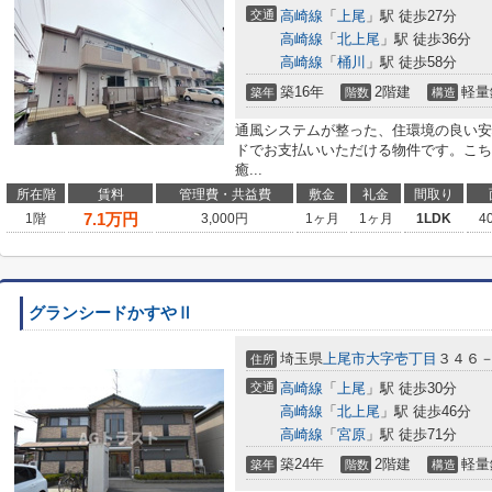
交通
高崎線
「
上尾
」駅 徒歩27分
高崎線
「
北上尾
」駅 徒歩36分
高崎線
「
桶川
」駅 徒歩58分
築16年
2階建
軽量
築年
階数
構造
通風システムが整った、住環境の良い安
ドでお支払いいただける物件です。こち
癒...
所在階
賃料
管理費・共益費
敷金
礼金
間取り
7.1
万円
1階
3,000円
1ヶ月
1ヶ月
1LDK
4
グランシードかすやⅡ
埼玉県
上尾市
大字壱丁目
３４６
住所
交通
高崎線
「
上尾
」駅 徒歩30分
高崎線
「
北上尾
」駅 徒歩46分
高崎線
「
宮原
」駅 徒歩71分
築24年
2階建
軽量
築年
階数
構造