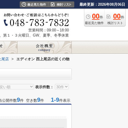
最終更新：2026年08月06日
00
00
件
件
最近見た物件
検討リスト
営業時間：09:00～18:00
、第１・３火曜日、GW、夏季、冬季休業
上尾店
>
エディオン 西上尾店の近くの物
表示件数：
9
9
1-9
当公開件数
件 空き数
件
件表示