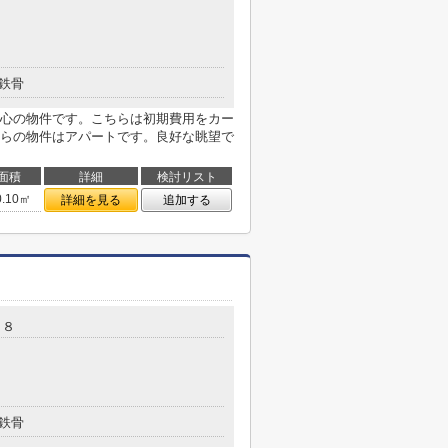
鉄骨
心の物件です。こちらは初期費用をカー
らの物件はアパートです。良好な眺望で
面積
詳細
検討リスト
0.10㎡
詳細を見る
追加する
－８
鉄骨