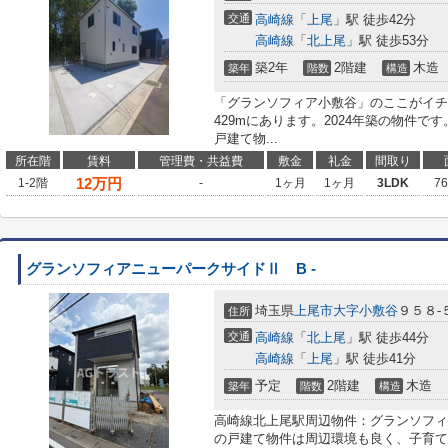
交通
高崎線
「
上尾
」駅 徒歩42分
高崎線
「
北上尾
」駅 徒歩53分
築2年
2階建
木造
築年
階数
構造
「グランソフィア小敷谷」のここがイチ
429mにあります。2024年築の物件
戸建て物...
所在階
賃料
管理費・共益費
敷金
礼金
間取り
12
万円
1-2階
-
1ヶ月
1ヶ月
3LDK
7
グランソフィアニューパークサイドⅡ B -
埼玉県
上尾市
大字小敷谷
９５８-
住所
交通
高崎線
「
北上尾
」駅 徒歩44分
高崎線
「
上尾
」駅 徒歩41分
予定
2階建
木造
築年
階数
構造
高崎線北上尾駅周辺物件：グランソフィ
の戸建て物件は周辺環境も良く、子育て