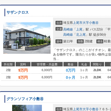
サザンクロス
埼玉県
上尾市
大字小敷谷
住所
交通
高崎線
「
上尾
」駅 バス22分 「
高崎線
「
北上尾
」駅 徒歩56分
築11年
2階建
軽量
築年
階数
構造
「サザンクロス」のここがイチオシ。最
ある物件です。陽当たりが良い物件は湿
当...
所在階
賃料
管理費・共益費
敷金
礼金
間取り
9
万円
0万円
2階
6,000円
1ヶ月
2LDK
6
9
万円
0ヶ月
2階
6,000円
1ヶ月
2LDK
6
グランソフィア小敷谷
埼玉県
上尾市
大字小敷谷
７６５-
住所