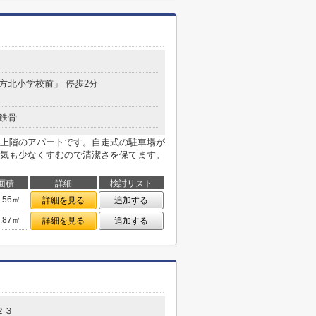
平方北小学校前」 停歩2分
鉄骨
上階のアパートです。自走式の駐車場が
気も少なくすむので清潔さを保てます。
面積
詳細
検討リスト
4.56㎡
詳細を見る
追加する
4.87㎡
詳細を見る
追加する
２３