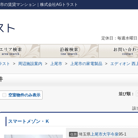
尾市の賃貸マンション｜株式会社AGトラスト
定休日：毎週水曜日
ラスト
>
周辺施設案内
>
上尾市
>
上尾市の家電製品
>
エディオン 西
件
並び順：
空室物件のみ表示
該
スマートメゾン・Ｋ
埼玉県
上尾市
大字今泉
95-1
住所