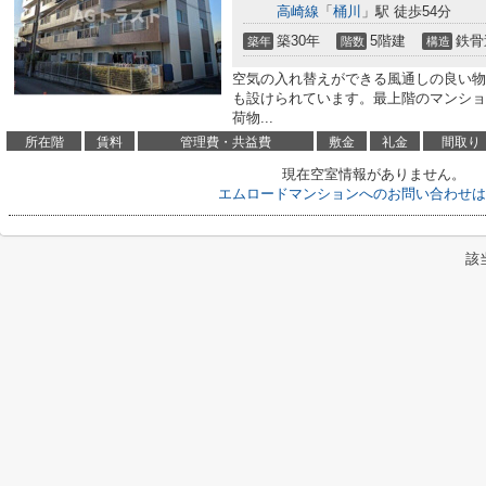
高崎線
「
桶川
」駅 徒歩54分
築30年
5階建
鉄骨
築年
階数
構造
空気の入れ替えができる風通しの良い物
も設けられています。最上階のマンショ
荷物...
所在階
賃料
管理費・共益費
敷金
礼金
間取り
現在空室情報がありません。
エムロードマンションへのお問い合わせは
該