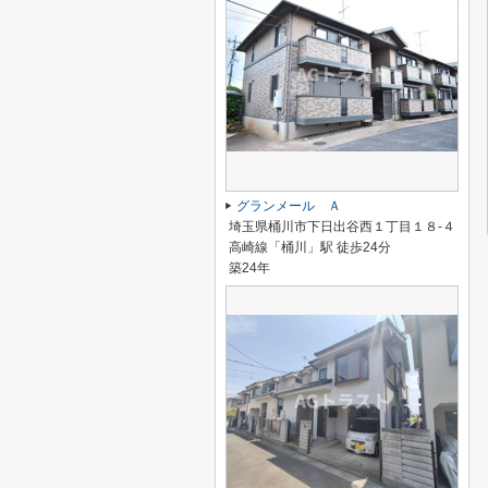
グランメール Ａ
埼玉県桶川市下日出谷西１丁目１８-４
高崎線「桶川」駅 徒歩24分
築24年