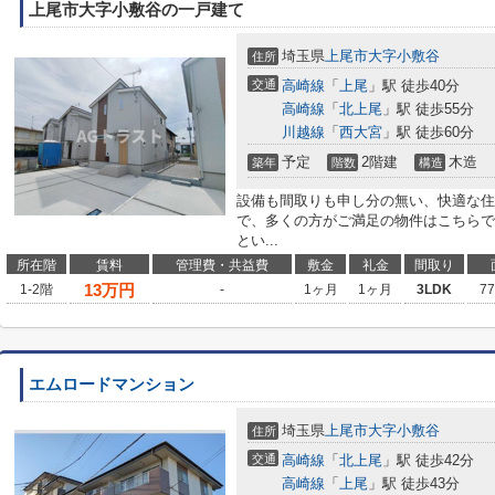
上尾市大字小敷谷の一戸建て
埼玉県
上尾市
大字小敷谷
住所
交通
高崎線
「
上尾
」駅 徒歩40分
高崎線
「
北上尾
」駅 徒歩55分
川越線
「
西大宮
」駅 徒歩60分
予定
2階建
木造
築年
階数
構造
設備も間取りも申し分の無い、快適な住
で、多くの方がご満足の物件はこちらで
とい...
所在階
賃料
管理費・共益費
敷金
礼金
間取り
13
万円
1-2階
-
1ヶ月
1ヶ月
3LDK
7
エムロードマンション
埼玉県
上尾市
大字小敷谷
住所
交通
高崎線
「
北上尾
」駅 徒歩42分
高崎線
「
上尾
」駅 徒歩43分