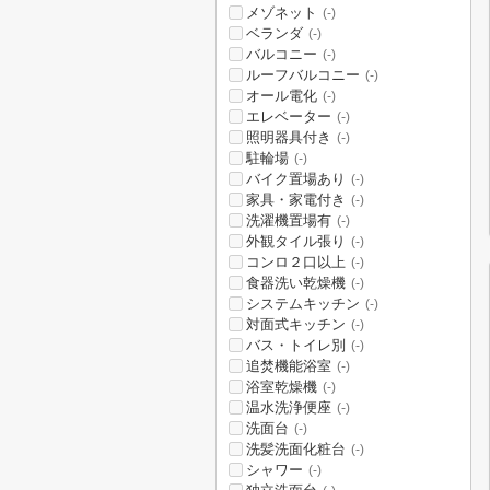
メゾネット
(-)
ベランダ
(-)
バルコニー
(-)
ルーフバルコニー
(-)
オール電化
(-)
エレベーター
(-)
照明器具付き
(-)
駐輪場
(-)
バイク置場あり
(-)
家具・家電付き
(-)
洗濯機置場有
(-)
外観タイル張り
(-)
コンロ２口以上
(-)
食器洗い乾燥機
(-)
システムキッチン
(-)
対面式キッチン
(-)
バス・トイレ別
(-)
追焚機能浴室
(-)
浴室乾燥機
(-)
温水洗浄便座
(-)
洗面台
(-)
洗髪洗面化粧台
(-)
シャワー
(-)