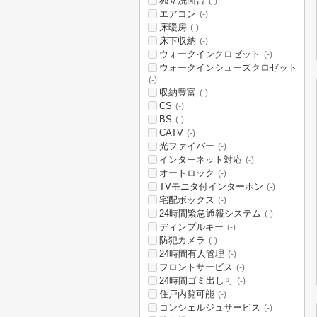
独立洗面台
(-)
エアコン
(-)
床暖房
(-)
床下収納
(-)
ウォークインクロゼット
(-)
ウォークインシューズクロゼット
(-)
収納豊富
(-)
CS
(-)
BS
(-)
CATV
(-)
光ファイバー
(-)
インターネット対応
(-)
オートロック
(-)
TVモニタ付インターホン
(-)
宅配ボックス
(-)
24時間緊急通報システム
(-)
ディンプルキー
(-)
防犯カメラ
(-)
24時間有人管理
(-)
フロントサービス
(-)
24時間ゴミ出し可
(-)
住戸内覧可能
(-)
コンシェルジュサービス
(-)