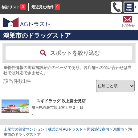
0
0
検討リスト
最近見た物件
お問合せ
鴻巣市のドラッグストア
スポットを絞り込む
※物件情報の周辺施設紹介のページであり、各店舗への問い合わせは当
社では対応できません。
該当件数
1
件
スギドラッグ 吹上富士見店
埼玉県鴻巣市吹上富士見２丁目
-
上尾市の賃貸マンション｜株式会社AGトラスト
>
周辺施設案内
>
鴻巣市
>
鴻
巣市のドラッグストア