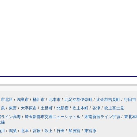
ま市北区
/
鴻巣市
/
桶川市
/
北本市
/
北足立郡伊奈町
/
比企郡吉見町
/
行田市
泉
/
東野
/
大字原市
/
土呂町
/
北新宿
/
吹上本町
/
谷津
/
吹上富士見
宿ライン高海
/
埼玉新都市交通ニューシャトル
/
湘南新宿ライン宇須
/
東北本
北線
桶川
/
鴻巣
/
北本
/
宮原
/
吹上
/
行田
/
加茂宮
/
東宮原