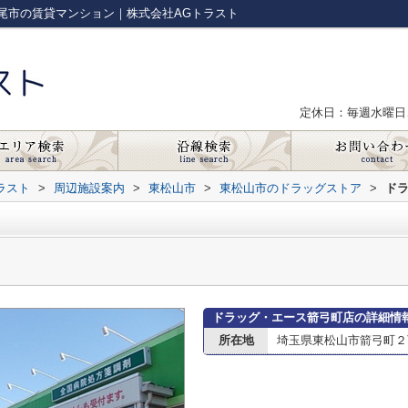
尾市の賃貸マンション｜株式会社AGトラスト
定休日：毎週水曜日
ラスト
>
周辺施設案内
>
東松山市
>
東松山市のドラッグストア
>
ド
ドラッグ・エース箭弓町店の詳細情
所在地
埼玉県東松山市箭弓町２丁