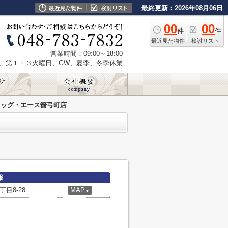
最終更新：2026年08月06日
00
00
件
件
最近見た物件
検討リスト
営業時間：09:00～18:00
、第１・３火曜日、GW、夏季、冬季休業
ラッグ・エース箭弓町店
報
目8-28
MAP
▼