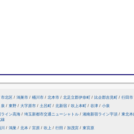
ま市北区
/
鴻巣市
/
桶川市
/
北本市
/
北足立郡伊奈町
/
比企郡吉見町
/
行田市
泉
/
東野
/
大字原市
/
土呂町
/
北新宿
/
吹上本町
/
谷津
/
小泉
宿ライン高海
/
埼玉新都市交通ニューシャトル
/
湘南新宿ライン宇須
/
東北本
北線
桶川
/
鴻巣
/
北本
/
宮原
/
吹上
/
行田
/
加茂宮
/
東宮原