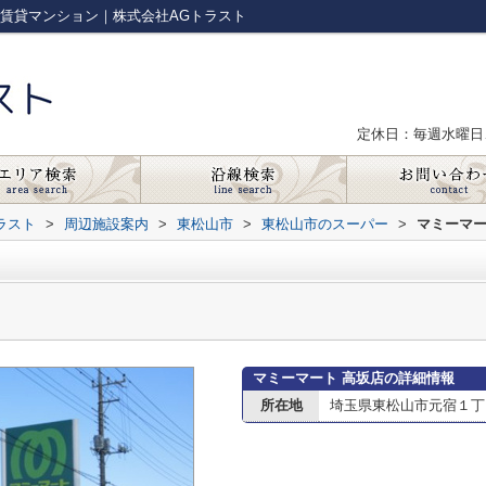
の賃貸マンション｜株式会社AGトラスト
定休日：毎週水曜日
ラスト
>
周辺施設案内
>
東松山市
>
東松山市のスーパー
>
マミーマー
マミーマート 高坂店の詳細情報
所在地
埼玉県東松山市元宿１丁目