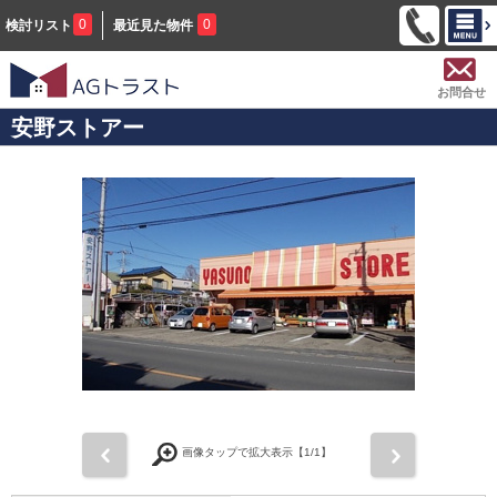
0
0
検討リスト
最近見た物件
お問合せ
安野ストアー
前
次
画像タップで拡大表示【
1
/1】