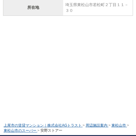
埼玉県東松山市若松町２丁目１１－
所在地
３０
上尾市の賃貸マンション｜株式会社AGトラスト
>
周辺施設案内
>
東松山市
>
東松山市のスーパー
>
安野ストアー