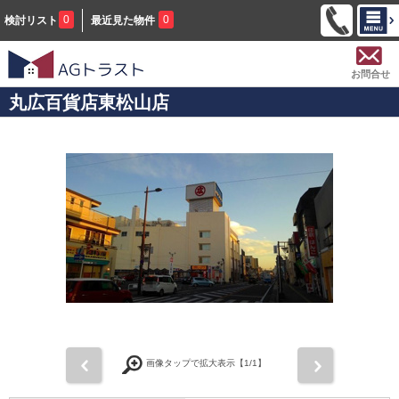
0
0
検討リスト
最近見た物件
お問合せ
丸広百貨店東松山店
前
次
画像タップで拡大表示【
1
/1】