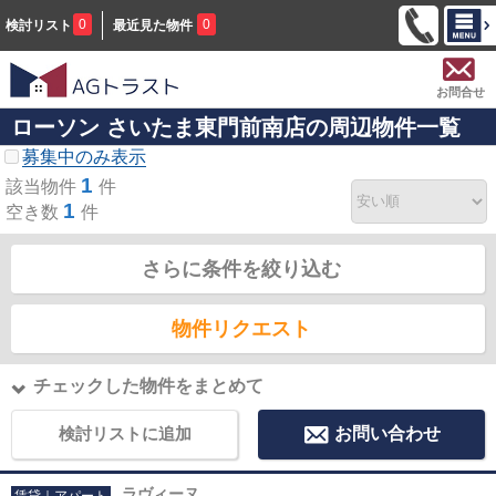
0
0
検討リスト
最近見た物件
お問合せ
ローソン さいたま東門前南店の周辺物件一覧
募集中のみ表示
1
該当物件
件
1
空き数
件
さらに条件を絞り込む
物件リクエスト
チェックした物件をまとめて
検討リストに追加
お問い合わせ
ラヴィーヌ
賃貸｜アパート