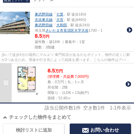
東武野田線
「
七里
」駅 徒歩18分
京浜東北線
「
大宮
」駅 徒歩60分
東武野田線
「
大和田
」駅 徒歩24分
埼玉県
さいたま市見沼区
大字大谷
1700－1
8.5
万円
築年数：築18年 ｜募集中：
1室
階数：3階建
歩いて徒歩5分の場所にマルエツ 東門前店があるのもポイント。物件の近くに駅
が2つあるため、用途や行き先によって経路を選べます。こちらの物件はアパー
トです。通風システムが整った...
8.5
万
円
(管理費・共益費 7,000円)
敷：0万円｜礼：1ヶ月
所在階：2階
間取り：1LDK＋1S(納戸)
面積：52.80㎡
該当公開件数
1
件 空き数
1
件
1-1
件表示
チェックした物件をまとめて
検討リストに追加
お問い合わせ