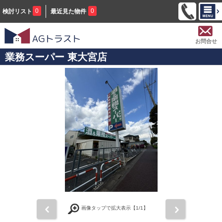
0
0
検討リスト
最近見た物件
お問合せ
業務スーパー 東大宮店
前
次
画像タップで拡大表示【
1
/1】