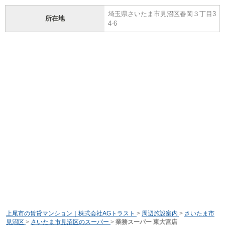
埼玉県さいたま市見沼区春岡３丁目3
所在地
4-6
上尾市の賃貸マンション｜株式会社AGトラスト
>
周辺施設案内
>
さいたま市
見沼区
>
さいたま市見沼区のスーパー
>
業務スーパー 東大宮店