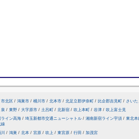
ま市北区
/
鴻巣市
/
桶川市
/
北本市
/
北足立郡伊奈町
/
比企郡吉見町
/
さいた
泉
/
東野
/
大字原市
/
土呂町
/
北新宿
/
吹上本町
/
谷津
/
吹上富士見
宿ライン高海
/
埼玉新都市交通ニューシャトル
/
湘南新宿ライン宇須
/
東北本
北線
桶川
/
鴻巣
/
北本
/
宮原
/
吹上
/
東宮原
/
行田
/
加茂宮