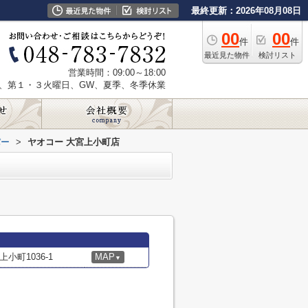
最終更新：2026年08月08日
00
00
件
件
最近見た物件
検討リスト
営業時間：09:00～18:00
、第１・３火曜日、GW、夏季、冬季休業
パー
>
ヤオコー 大宮上小町店
町1036-1
MAP
▼