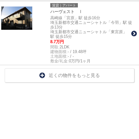
賃貸｜アパート
ハーヴェスト Ⅰ
高崎線「宮原」駅 徒歩16分
埼玉新都市交通ニューシャトル「今羽」駅 徒
歩13分
埼玉新都市交通ニューシャトル「東宮原」
駅 徒歩15分
8.7万円
間取:
2LDK
建物面積:
- / 19.48坪
土地面積:
- / -
敷金/礼金:
0万円/1ヶ月
近くの物件をもっと見る