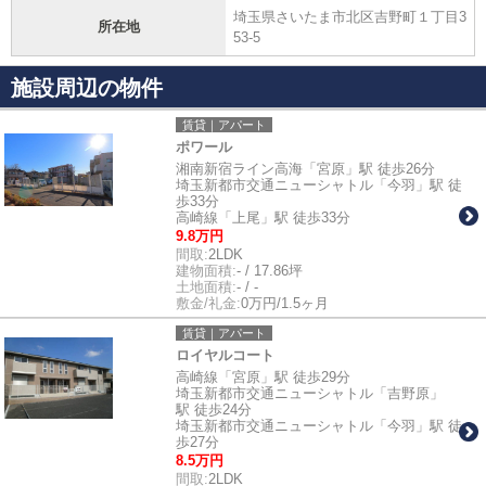
埼玉県さいたま市北区吉野町１丁目3
所在地
53-5
施設周辺の物件
賃貸｜アパート
ポワール
湘南新宿ライン高海「宮原」駅 徒歩26分
埼玉新都市交通ニューシャトル「今羽」駅 徒
歩33分
高崎線「上尾」駅 徒歩33分
9.8万円
間取:
2LDK
建物面積:
- / 17.86坪
土地面積:
- / -
敷金/礼金:
0万円/1.5ヶ月
賃貸｜アパート
ロイヤルコート
高崎線「宮原」駅 徒歩29分
埼玉新都市交通ニューシャトル「吉野原」
駅 徒歩24分
埼玉新都市交通ニューシャトル「今羽」駅 徒
歩27分
8.5万円
間取:
2LDK