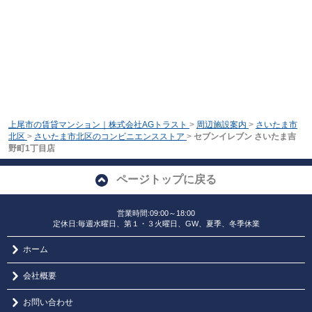
上尾市の賃貸マンション｜株式会社AGトラスト
>
周辺施設案内
>
さいたま市
北区
>
さいたま市北区のコンビニエンスストア
>
セブンイレブン さいたま吉
野町1丁目店
ページトップに戻る
営業時間:09:00～18:00
定休日:毎週水曜日、第１・３火曜日、GW、夏季、冬季休業
ホーム
会社概要
お問い合わせ