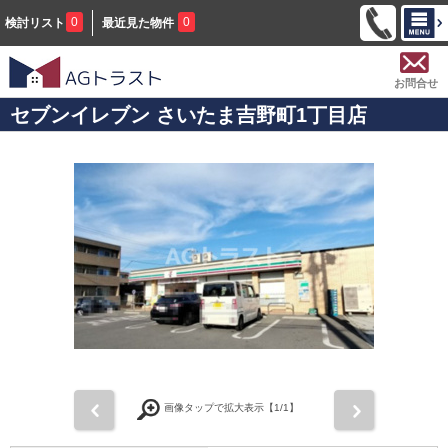
0
0
検討リスト
最近見た物件
お問合せ
セブンイレブン さいたま吉野町1丁目店
前
次
画像タップで拡大表示【
1
/1】