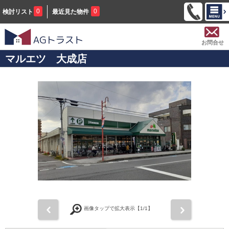
0
0
検討リスト
最近見た物件
お問合せ
マルエツ 大成店
前
次
画像タップで拡大表示【
1
/1】