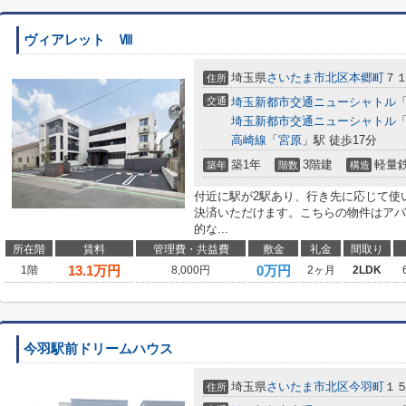
ヴィアレット Ⅷ
埼玉県
さいたま市北区
本郷町
７
住所
交通
埼玉新都市交通ニューシャトル
埼玉新都市交通ニューシャトル
高崎線
「
宮原
」駅 徒歩17分
築1年
3階建
軽量
築年
階数
構造
付近に駅が2駅あり、行き先に応じて使
決済いただけます。こちらの物件はアパ
的な...
所在階
賃料
管理費・共益費
敷金
礼金
間取り
13.1
万円
0万円
1階
8,000円
2ヶ月
2LDK
今羽駅前ドリームハウス
埼玉県
さいたま市北区
今羽町
１
住所