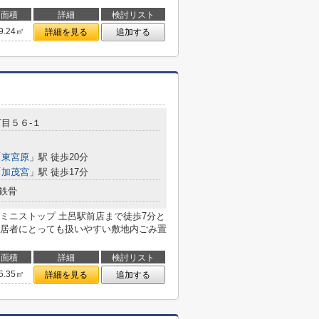
面積
詳細
検討リスト
9.24㎡
詳細を見る
追加する
目５６-１
「
東宮原
」駅 徒歩20分
「
加茂宮
」駅 徒歩17分
鉄骨
ミニストップ 土呂駅前店まで徒歩7分と
居者にとっても扱いやすい敷地内ごみ置
面積
詳細
検討リスト
5.35㎡
詳細を見る
追加する