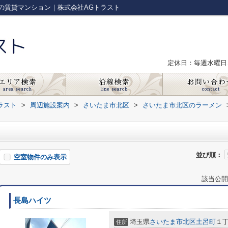
の賃貸マンション｜株式会社AGトラスト
定休日：毎週水曜日
ラスト
>
周辺施設案内
>
さいたま市北区
>
さいたま市北区のラーメン
並び順：
空室物件のみ表示
該当公開
長島ハイツ
埼玉県
さいたま市北区
土呂町
１
住所