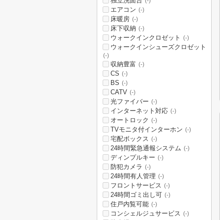
独立洗面台
(-)
エアコン
(-)
床暖房
(-)
床下収納
(-)
ウォークインクロゼット
(-)
ウォークインシューズクロゼット
(-)
収納豊富
(-)
CS
(-)
BS
(-)
CATV
(-)
光ファイバー
(-)
インターネット対応
(-)
オートロック
(-)
TVモニタ付インターホン
(-)
宅配ボックス
(-)
24時間緊急通報システム
(-)
ディンプルキー
(-)
防犯カメラ
(-)
24時間有人管理
(-)
フロントサービス
(-)
24時間ゴミ出し可
(-)
住戸内覧可能
(-)
コンシェルジュサービス
(-)