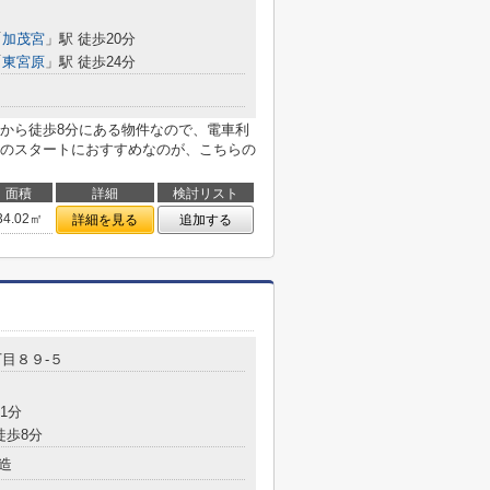
「
加茂宮
」駅 徒歩20分
「
東宮原
」駅 徒歩24分
から徒歩8分にある物件なので、電車利
のスタートにおすすめなのが、こちらの
面積
詳細
検討リスト
34.02㎡
詳細を見る
追加する
目８９-５
1分
徒歩8分
造