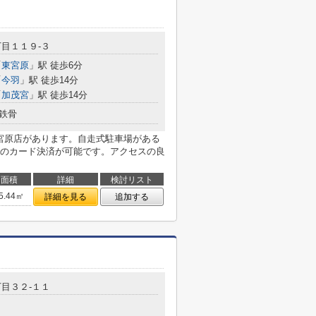
目１１９-３
「
東宮原
」駅 徒歩6分
「
今羽
」駅 徒歩14分
「
加茂宮
」駅 徒歩14分
鉄骨
宮宮原店があります。自走式駐車場がある
のカード決済が可能です。アクセスの良
面積
詳細
検討リスト
5.44㎡
詳細を見る
追加する
目３２-１１