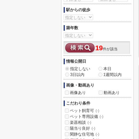
駅からの徒歩
築年数
19
件が該当
情報公開日
指定しない
本日
3日以内
1週間以内
画像・動画あり
画像あり
動画あり
こだわり条件
ペット飼育可
(-)
ペット専用設備
(-)
楽器相談
(-)
陽当り良好
(-)
閑静な住宅地
(-)