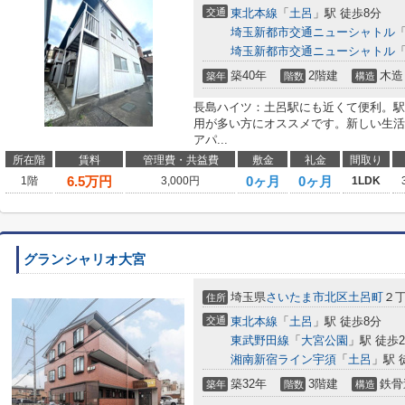
交通
東北本線
「
土呂
」駅 徒歩8分
埼玉新都市交通ニューシャトル
埼玉新都市交通ニューシャトル
築40年
2階建
木造
築年
階数
構造
長島ハイツ：土呂駅にも近くて便利。駅
用が多い方にオススメです。新しい生活
アパ...
所在階
賃料
管理費・共益費
敷金
礼金
間取り
6.5
万円
0ヶ月
0ヶ月
1階
3,000円
1LDK
グランシャリオ大宮
埼玉県
さいたま市北区
土呂町
２丁
住所
交通
東北本線
「
土呂
」駅 徒歩8分
東武野田線
「
大宮公園
」駅 徒歩2
湘南新宿ライン宇須
「
土呂
」駅 
築32年
3階建
鉄骨
築年
階数
構造