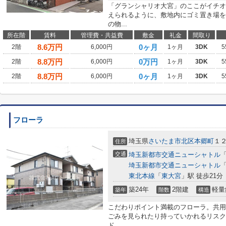
「グランシャリオ大宮」のここがイチオ
えられるように、敷地内にゴミ置き場を
の物...
所在階
賃料
管理費・共益費
敷金
礼金
間取り
8.6
万円
0ヶ月
2階
6,000円
1ヶ月
3DK
5
8.8
万円
0万円
2階
6,000円
1ヶ月
3DK
5
8.8
万円
0ヶ月
2階
6,000円
1ヶ月
3DK
5
フローラ
埼玉県
さいたま市北区
本郷町
１
住所
交通
埼玉新都市交通ニューシャトル
埼玉新都市交通ニューシャトル
東北本線
「
東大宮
」駅 徒歩21分
築24年
2階建
軽量
築年
階数
構造
こだわりポイント満載のフローラ。共用
ごみを見られたり持っていかれるリスク
ド...