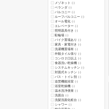
メゾネット
(-)
ベランダ
(-)
バルコニー
(-)
ルーフバルコニー
(-)
オール電化
(-)
エレベーター
(-)
照明器具付き
(-)
駐輪場
(-)
バイク置場あり
(-)
家具・家電付き
(-)
洗濯機置場有
(-)
外観タイル張り
(-)
コンロ２口以上
(-)
食器洗い乾燥機
(-)
システムキッチン
(-)
対面式キッチン
(-)
バス・トイレ別
(-)
追焚機能浴室
(-)
浴室乾燥機
(-)
温水洗浄便座
(-)
洗面台
(-)
洗髪洗面化粧台
(-)
シャワー
(-)