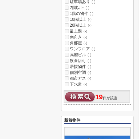
駐車場あり
(-)
2階以上
(-)
1階の物件
(-)
10階以上
(-)
20階以上
(-)
最上階
(-)
南向き
(-)
角部屋
(-)
ワンフロア
(-)
高層ビル
(-)
飲食店可
(-)
居抜物件
(-)
個別空調
(-)
都市ガス
(-)
下水道
(-)
19
件が該当
新着物件