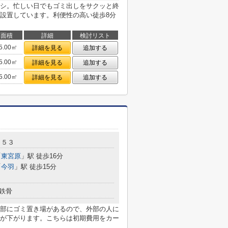
シ。忙しい日でもゴミ出しをサクッと終
設置しています。利便性の高い徒歩8分
面積
詳細
検討リスト
5.00㎡
詳細を見る
追加する
5.00㎡
詳細を見る
追加する
5.00㎡
詳細を見る
追加する
２５３
「
東宮原
」駅 徒歩16分
「
今羽
」駅 徒歩15分
鉄骨
部にゴミ置き場があるので、外部の人に
が下がります。こちらは初期費用をカー