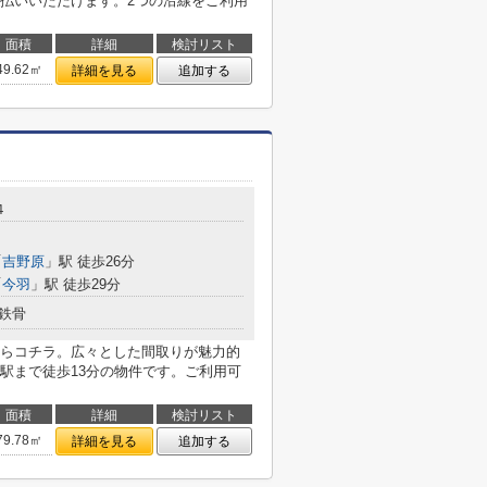
払いいただけます。2つの沿線をご利用
面積
詳細
検討リスト
49.62㎡
詳細を見る
追加する
４
「
吉野原
」駅 徒歩26分
「
今羽
」駅 徒歩29分
鉄骨
らコチラ。広々とした間取りが魅力的
駅まで徒歩13分の物件です。ご利用可
面積
詳細
検討リスト
79.78㎡
詳細を見る
追加する