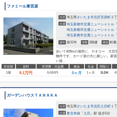
ファミール東宮原
埼玉県
さいたま市北区
宮原町
２丁
住所
交通
埼玉新都市交通ニューシャトル
埼玉新都市交通ニューシャトル
埼玉新都市交通ニューシャトル
築32年
3階建
軽量
築年
階数
構造
歩いて408mの場所に、ヤオコー 大
物件です。カード派の方に嬉しい。家賃
い徒...
所在階
賃料
管理費・共益費
敷金
礼金
間取り
9.1
万円
0ヶ月
1階
9,000円
1ヶ月
3LDK
6
ガーデンハウスＴＡＮＡＫＡ
埼玉県
さいたま市北区
土呂町
１丁
住所
交通
東北本線
「
土呂
」駅 徒歩5分