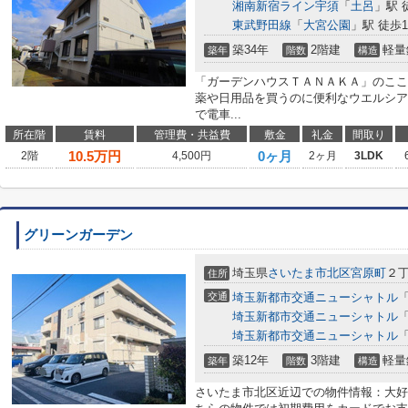
湘南新宿ライン宇須
「
土呂
」駅 
東武野田線
「
大宮公園
」駅 徒歩1
築34年
2階建
軽量
築年
階数
構造
「ガーデンハウスＴＡＮＡＫＡ」のここ
薬や日用品を買うのに便利なウエルシア
で電車...
所在階
賃料
管理費・共益費
敷金
礼金
間取り
10.5
万円
0ヶ月
2階
4,500円
2ヶ月
3LDK
グリーンガーデン
埼玉県
さいたま市北区
宮原町
２丁
住所
交通
埼玉新都市交通ニューシャトル
埼玉新都市交通ニューシャトル
埼玉新都市交通ニューシャトル
築12年
3階建
軽量
築年
階数
構造
さいたま市北区近辺での物件情報：大好