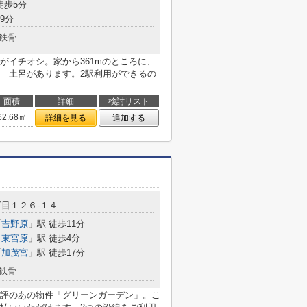
徒歩5分
9分
鉄骨
がイチオシ。家から361mのところに、
 土呂があります。2駅利用ができるの
面積
詳細
検討リスト
62.68㎡
詳細を見る
追加する
目１２６-１４
「
吉野原
」駅 徒歩11分
「
東宮原
」駅 徒歩4分
「
加茂宮
」駅 徒歩17分
鉄骨
評のあの物件「グリーンガーデン」。こ