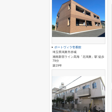
ポートヴィラ壱番館
埼玉県鴻巣市赤城
湘南新宿ライン高海「北鴻巣」駅 徒歩
79分
築19年