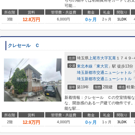
ちらの物件では初期費用をカードでお支
可能...
所在階
賃料
管理費・共益費
敷金
礼金
間取り
12.8
万円
0ヶ月
3階
6,000円
2ヶ月
1LDK
クレセール Ｃ
埼玉県
上尾市
大字瓦葺
１７４９-
住所
交通
東北本線
「
東大宮
」駅 徒歩13分
埼玉新都市交通ニューシャトル
埼玉新都市交通ニューシャトル
築19年
2階建
軽量
築年
階数
構造
新着情報：クレセール Ｃの空室情報な
な、開放感のある一戸建ての物件です。
能な駅...
所在階
賃料
管理費・共益費
敷金
礼金
間取り
12.9
万円
0ヶ月
2階
4,000円
1ヶ月
3LDK