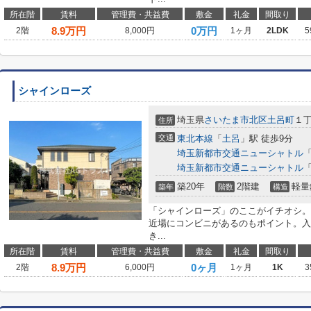
所在階
賃料
管理費・共益費
敷金
礼金
間取り
8.9
万円
0万円
2階
8,000円
1ヶ月
2LDK
5
シャインローズ
埼玉県
さいたま市北区
土呂町
１丁
住所
交通
東北本線
「
土呂
」駅 徒歩9分
埼玉新都市交通ニューシャトル
埼玉新都市交通ニューシャトル
築20年
2階建
軽量
築年
階数
構造
「シャインローズ」のここがイチオシ。
近場にコンビニがあるのもポイント。入
き...
所在階
賃料
管理費・共益費
敷金
礼金
間取り
8.9
万円
0ヶ月
2階
6,000円
1ヶ月
1K
3