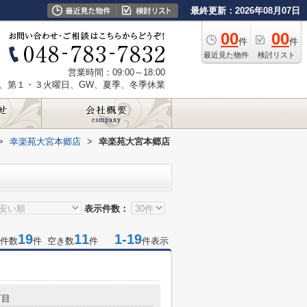
最終更新：2026年08月07日
00
00
件
件
最近見た物件
検討リスト
営業時間：09:00～18:00
、第１・３火曜日、GW、夏季、冬季休業
>
幸楽苑大宮本郷店
>
幸楽苑大宮本郷店
表示件数：
19
11
1-19
件数
件 空き数
件
件表示
丁目