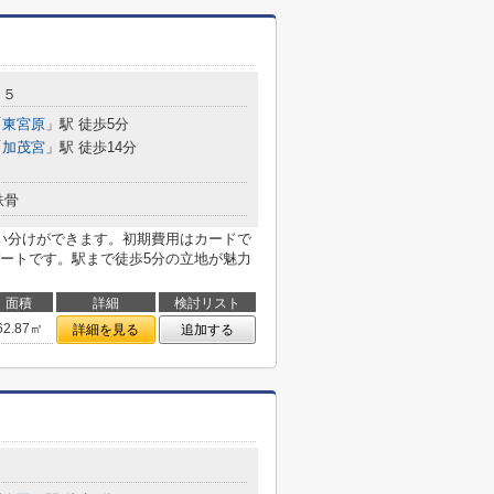
１５
「
東宮原
」駅 徒歩5分
「
加茂宮
」駅 徒歩14分
鉄骨
い分けができます。初期費用はカードで
ートです。駅まで徒歩5分の立地が魅力
面積
詳細
検討リスト
62.87㎡
詳細を見る
追加する
５