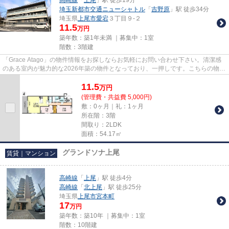
埼玉新都市交通ニューシャトル
「
吉野原
」駅 徒歩34分
埼玉県
上尾市
愛宕
３丁目９-２
11.5
万円
築年数：築1年未満 ｜募集中：
1室
階数：3階建
「Grace Atago」の物件情報をお探しならお気軽にお問い合わせ下さい。清潔感
のある室内が魅力的な2026年築の物件となっており、一押しです。こちらの物件
はアパートです。当物件以外に...
11.5
万
円
(管理費・共益費 5,000円)
敷：0ヶ月｜礼：1ヶ月
所在階：3階
間取り：2LDK
面積：54.17㎡
グランドソナ上尾
賃貸｜マンション
高崎線
「
上尾
」駅 徒歩4分
高崎線
「
北上尾
」駅 徒歩25分
埼玉県
上尾市
宮本町
17
万円
築年数：築10年 ｜募集中：
1室
階数：10階建