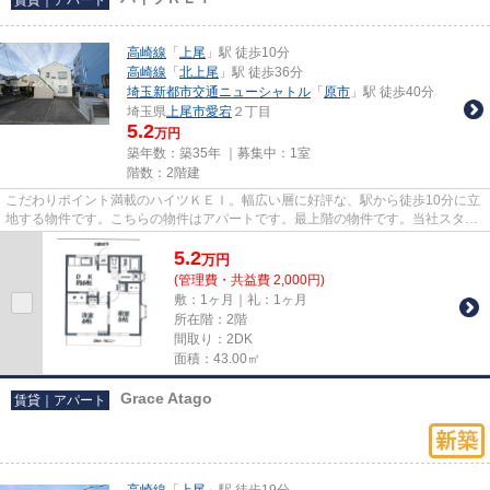
高崎線
「
上尾
」駅 徒歩10分
高崎線
「
北上尾
」駅 徒歩36分
埼玉新都市交通ニューシャトル
「
原市
」駅 徒歩40分
埼玉県
上尾市
愛宕
２丁目
5.2
万円
築年数：築35年 ｜募集中：
1室
階数：2階建
こだわりポイント満載のハイツＫＥＩ。幅広い層に好評な、駅から徒歩10分に立
地する物件です。こちらの物件はアパートです。最上階の物件です。当社スタッ
フが地域の賃貸情報をご提供...
5.2
万
円
(管理費・共益費 2,000円)
敷：1ヶ月｜礼：1ヶ月
所在階：2階
間取り：2DK
面積：43.00㎡
Grace Atago
賃貸｜アパート
高崎線
「
上尾
」駅 徒歩19分