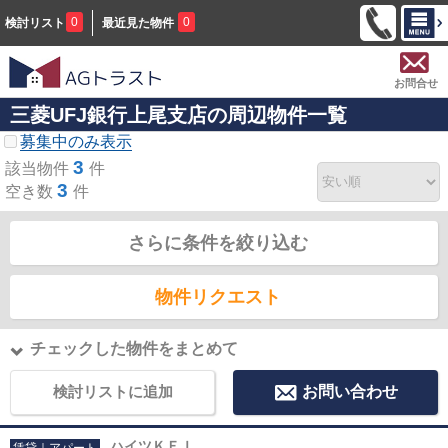
0
0
検討リスト
最近見た物件
お問合せ
三菱UFJ銀行上尾支店の周辺物件一覧
募集中のみ表示
3
該当物件
件
3
空き数
件
さらに条件を絞り込む
物件リクエスト
チェックした物件をまとめて
検討リストに追加
お問い合わせ
ハイツＫＥＩ
賃貸｜アパート