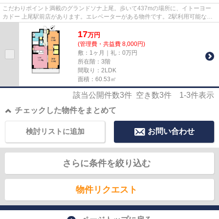
こだわりポイント満載のグランドソナ上尾。歩いて437mの場所に、イトーヨー
カドー 上尾駅前店があります。エレベーターがある物件です。2駅利用可能な利
便性の高いマンションです。上...
17
万
円
(管理費・共益費 8,000円)
敷：1ヶ月｜礼：0万円
所在階：3階
間取り：2LDK
面積：60.53㎡
該当公開件数
3
件 空き数
3
件
1-3
件表示
チェックした物件をまとめて
検討リストに追加
お問い合わせ
さらに条件を絞り込む
物件リクエスト