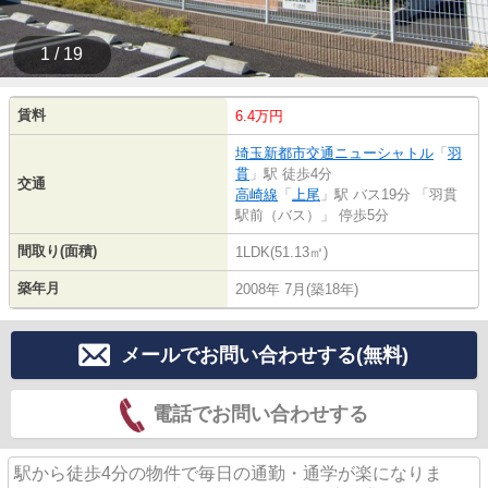
1 / 19
賃料
6.4万円
埼玉新都市交通ニューシャトル
「
羽
貫
」駅 徒歩4分
交通
高崎線
「
上尾
」駅 バス19分 「羽貫
駅前（バス）」 停歩5分
間取り(面積)
1LDK(51.13㎡)
築年月
2008年 7月(築18年)
メールでお問い合わせする(無料)
電話でお問い合わせする
駅から徒歩4分の物件で毎日の通勤・通学が楽になりま