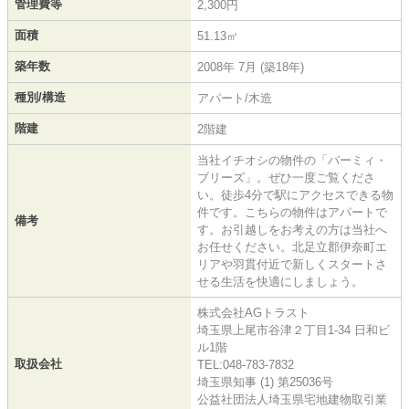
管理費等
2,300円
面積
51.13㎡
築年数
2008年 7月 (築18年)
種別/構造
アパート/木造
階建
2階建
当社イチオシの物件の「バーミィ・
ブリーズ」。ぜひ一度ご覧くださ
い。徒歩4分で駅にアクセスできる物
件です。こちらの物件はアパートで
備考
す。お引越しをお考えの方は当社へ
お任せください。北足立郡伊奈町エ
リアや羽貫付近で新しくスタートさ
せる生活を快適にしましょう。
株式会社AGトラスト
埼玉県上尾市谷津２丁目1-34 日和ビ
ル1階
取扱会社
TEL:048-783-7832
埼玉県知事 (1) 第25036号
公益社団法人埼玉県宅地建物取引業