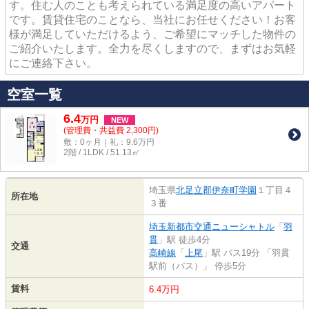
す。住む人のことも考えられている満足度の高いアパート
です。賃貸住宅のことなら、当社にお任せください！お客
様が満足していただけるよう、ご希望にマッチした物件の
ご紹介いたします。全力を尽くしますので、まずはお気軽
にご連絡下さい。
空室一覧
6.4
万
円
NEW
(管理費・共益費 2,300円)
敷：0ヶ月｜礼：9.6万円
2階 / 1LDK / 51.13㎡
埼玉県
北足立郡伊奈町
学園
１丁目４
所在地
３番
埼玉新都市交通ニューシャトル
「
羽
貫
」駅 徒歩4分
交通
高崎線
「
上尾
」駅 バス19分 「羽貫
駅前（バス）」 停歩5分
賃料
6.4万円