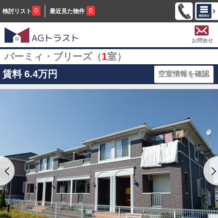
0
0
検討リスト
最近見た物件
お問合せ
バーミィ・ブリーズ（
1
室）
賃料
6.4万円
空室情報を確認