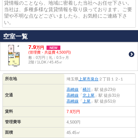
貸情報のことなら、地域に密着した当社へお任せ下さい。
当社は、多種多様な賃貸情報を取り扱っております。ご要
望や不明な点などございましたら、お気軽にご連絡下さ
い。
空室一覧
7.9
万
円
NEW
(管理費・共益費 4,500円)
敷：0万円｜礼：0.5ヶ月
2階 / 1LDK / 45.45㎡
所在地
埼玉県
上尾市
泉台
２丁目１２-１
高崎線
「
桶川
」駅 徒歩23分
交通
高崎線
「
北上尾
」駅 徒歩31分
高崎線
「
上尾
」駅 徒歩51分
賃料
7.9万円
管理費等
4,500円
面積
45.45㎡