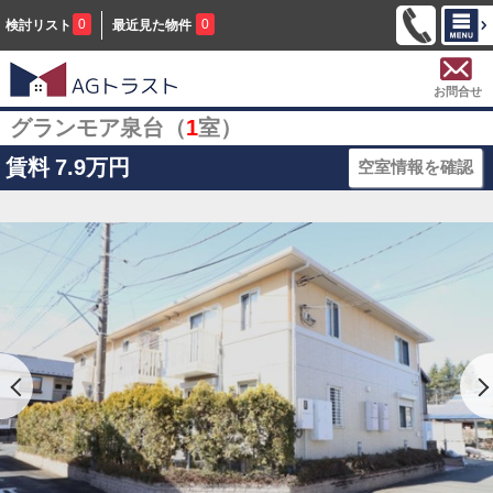
0
0
検討リスト
最近見た物件
お問合せ
グランモア泉台（
1
室）
賃料
7.9万円
空室情報を確認