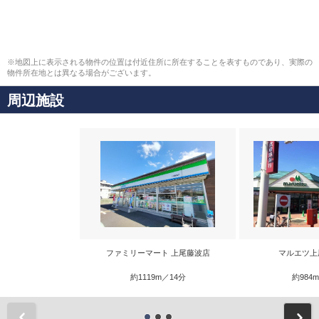
※地図上に表示される物件の位置は付近住所に所在することを表すものであり、実際の
物件所在地とは異なる場合がございます。
周辺施設
ファミリーマート 上尾藤波店
マルエツ上
約1119m／14分
約984
前