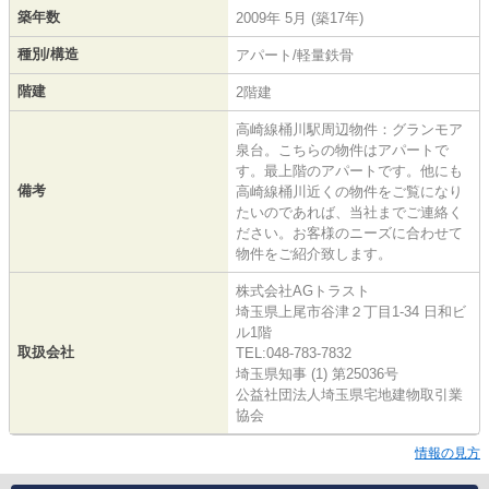
築年数
2009年 5月 (築17年)
種別/構造
アパート/軽量鉄骨
階建
2階建
高崎線桶川駅周辺物件：グランモア
泉台。こちらの物件はアパートで
す。最上階のアパートです。他にも
備考
高崎線桶川近くの物件をご覧になり
たいのであれば、当社までご連絡く
ださい。お客様のニーズに合わせて
物件をご紹介致します。
株式会社AGトラスト
埼玉県上尾市谷津２丁目1-34 日和ビ
ル1階
取扱会社
TEL:048-783-7832
埼玉県知事 (1) 第25036号
公益社団法人埼玉県宅地建物取引業
協会
情報の見方