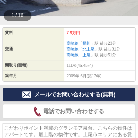
1 / 16
賃料
7.9万円
高崎線
「
桶川
」駅 徒歩23分
交通
高崎線
「
北上尾
」駅 徒歩31分
高崎線
「
上尾
」駅 徒歩51分
間取り(面積)
1LDK(45.45㎡)
築年月
2009年 5月(築17年)
メールでお問い合わせする(無料)
電話でお問い合わせする
こだわりポイント満載のグランモア泉台。こちらの物件は
アパートです。最上階の物件です。上尾市エリアにある賃