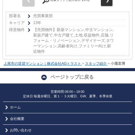
部署名
売買事業部
キャリア
13年
得意物件
【売買物件】新築マンション,中古マンション,
新築戸建て,中古戸建て,土地,収益物件,店舗,リ
フォーム・リノベーション,デザイナーズ,タワ
ーマンション,高齢者向け,ファミリー向け,駅
近物件
上尾市の賃貸マンション｜株式会社AGトラスト
>
スタッフ紹介
>
小瀧直博
ページトップに戻る
営業時間:09:00～18:00
定休日:毎週水曜日、第１・３火曜日、GW、夏季、冬季休業
ホーム
会社概要
お問い合わせ