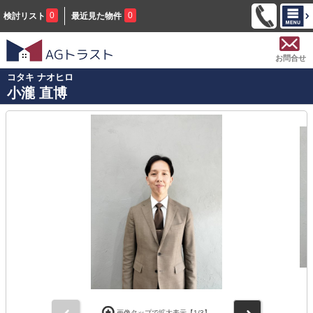
0
0
検討リスト
最近見た物件
お問合せ
コタキ ナオヒロ
小瀧 直博
前
次
画像タップで拡大表示【
1
/3】